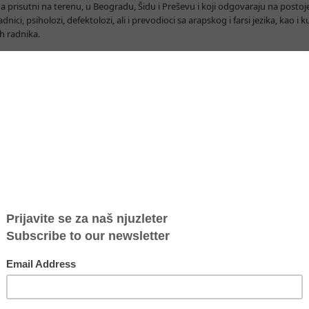
na prisutni na terenu, u Beogradu, Šidu i Preševu i koji odgovaraju na posto
adnici, psiholozi, defektolozi, ali i prevodioci sa arapskog i farsi jezika, kao i
h radnika.
a izbeglicama rade sa osobama koje su u riziku ili su bile žrtve nekog vida 
 usluga ali i kontinuirano kroz praćenje te osobe do krajnje destinacije i nj
ormacije o nastavku puta pomoću kojih bivaju pripremljeni ne samo za nastav
iki broj maloletnika bez pratnje počeli smo da radimo na sveobuhvatnom odg
šku Stalne misije Republike Francuske pri UNO i drugim međunarodnim orga
ija koji treba da čine srž sveobuhvatnog sistema zaštite koji bi pomogao dr
rčkoj da efikasnije odgovore na postojeće izazove sa kojima se suočavaju u 
nizacijama civilnog društva u Srbiji i zemljama u regionu očekujemo više id
nja kako bi im pružili pravovremenu i sveobuhvatnu podršku koju nemaju na 
egličku krizu podržavaju: Deutsche Gesellschaft für Internationale Zusam
), Stalna misija Republike Francuske pri UNO i drugim međunarodnim organiz
UNFPA i Konrad Adenauer Stiftung.