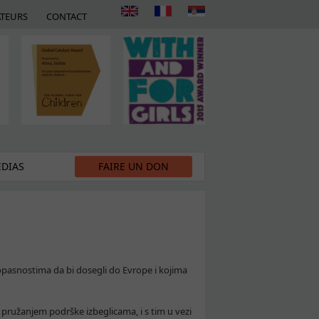
TEURS
CONTACT
DIAS
FAIRE UN DON
 opasnostima da bi dosegli do Evrope i kojima
 pružanjem podrške izbeglicama, i s tim u vezi