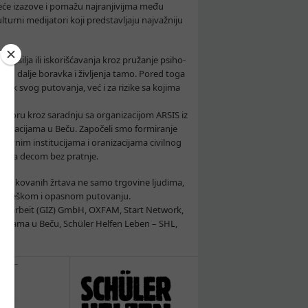
jeće izazove i pomažu najranjivijma među
 kulturni medijatori koji predstavljaju najvažniju
nasilja ili iskorišćavanja kroz pružanje psiho-
enog dalje boravka i življenja tamo. Pored toga
ak svog putovanja, već i za rizike sa kojima
ovoru kroz saradnju sa organizacijom ARSIS iz
nizacijama u Beču. Započeli smo formiranje
žavnim institucijama i oranizacijama civilnog
vezi sa decom bez pratnje.
entifikovanih žrtava ne samo trgovine ljudima,
svom teškom i opasnom putovanju.
menarbeit (GIZ) GmbH, OXFAM, Start Network,
acijama u Beču, Schüler Helfen Leben – SHL,