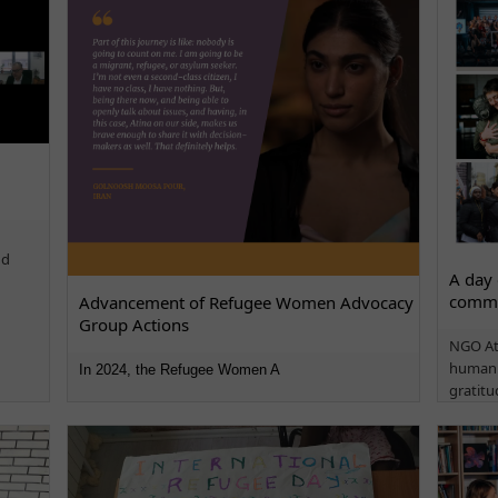
nd
A day 
commi
Advancement of Refugee Women Advocacy
Group Actions
NGO Ati
human 
In 2024, the Refugee Women A
gratit