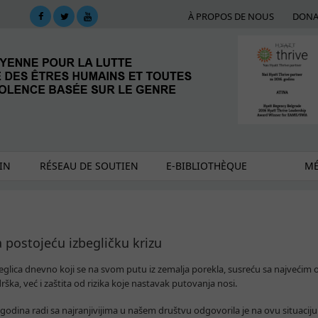
À PROPOS DE NOUS
DONA
IN
RÉSEAU DE SOUTIEN
E-BIBLIOTHÈQUE
MÉ
postojeću izbegličku krizu
beglica dnevno koji se na svom putu iz zemalja porekla, susreću sa najvećim
ka, već i zaštita od rizika koje nastavak putovanja nosi.
odina radi sa najranjivijima u našem društvu odgovorila je na ovu situaciju