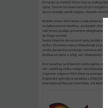
formirani su mobilni timovi koji su svakog da
njima. Timove čini licencirani stručni socijalni r
sponu izmedju samih izeglica i Atininih stručni
Mobilni timovi NVO Atine u svakodnevnom radu s
socijalne pomoći direktno, pružanjem direktnih
naši timovi pružaju proverene izbeglicama inf
se mogu susresti.
Svesni činjenice da na ovom putu prolazi vel
Grčke i Otvorena vrata iz Makedonije uz podr
mreže, kanala komunikacije i razmena informac
društva ne samo u Srbiji, već i Makedoniji i G
Kroz saradnju sa državnim institucijama i orga
već i različitog oblika nasilja i iskorišćava
Urgentan odgovor NVO Atine na postojeću izb
Švajcarska agencija za saradnju u Srbiji (SDC
International Rescue Committee, UN Women, 