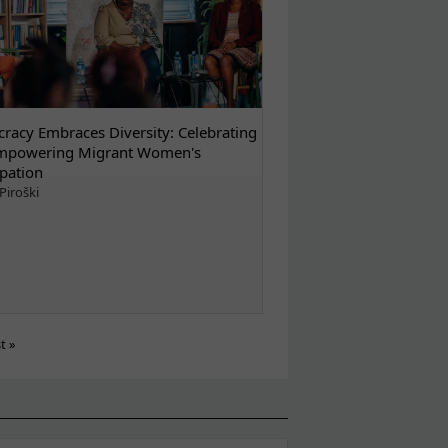
racy Embraces Diversity: Celebrating
mpowering Migrant Women's
ipation
Piroški
st »