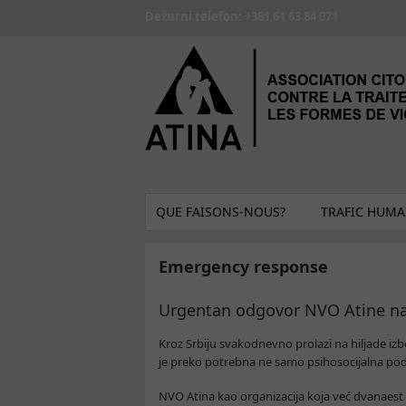
Skip to main content
Dežurni telefon: +381 61 63 84 071
QUE FAISONS-NOUS?
TRAFIC HUMA
Emergency response
Urgentan odgovor NVO Atine na 
Kroz Srbiju svakodnevno prolazi na hiljade iz
je preko potrebna ne samo psihosocijalna podrš
NVO Atina kao organizacija koja već dvanaest g