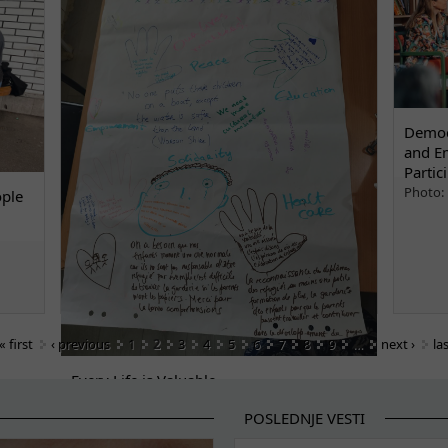
Democ
and E
Partic
Photo: 
ople
« first
‹ previous
1
2
3
4
5
6
7
8
9
…
next ›
la
Every Life is Valuable
POSLEDNJE VESTI
Every Life i