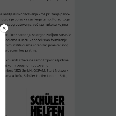
nasilja ili iskorišćavanja kroz pružanje psiho-
enog dalje boravka i življenja tamo. Pored toga
ak svog putovanja, već i za rizike sa kojima
ovoru kroz saradnju sa organizacijom ARSIS iz
nizacijama u Beču. Započeli smo formiranje
žavnim institucijama i oranizacijama civilnog
vezi sa decom bez pratnje.
entifikovanih žrtava ne samo trgovine ljudima,
svom teškom i opasnom putovanju.
menarbeit (GIZ) GmbH, OXFAM, Start Network,
acijama u Beču, Schüler Helfen Leben – SHL,