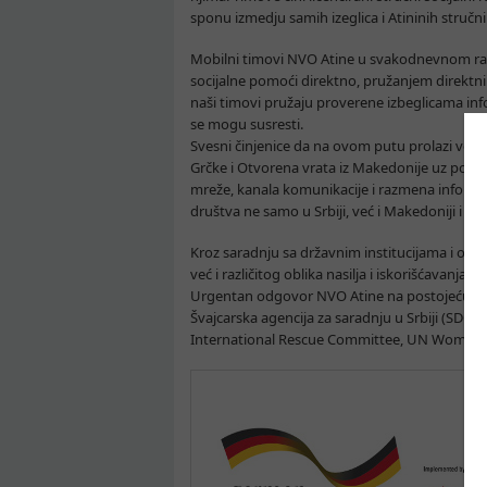
sponu izmedju samih izeglica i Atininih stručni
Mobilni timovi NVO Atine u svakodnevnom radu s
socijalne pomoći direktno, pružanjem direktnih
naši timovi pružaju proverene izbeglicama inf
se mogu susresti.
Svesni činjenice da na ovom putu prolazi vel
Grčke i Otvorena vrata iz Makedonije uz podr
mreže, kanala komunikacije i razmena informac
društva ne samo u Srbiji, već i Makedoniji i G
Kroz saradnju sa državnim institucijama i orga
već i različitog oblika nasilja i iskorišćava
Urgentan odgovor NVO Atine na postojeću izb
Švajcarska agencija za saradnju u Srbiji (SDC
International Rescue Committee, UN Women, 