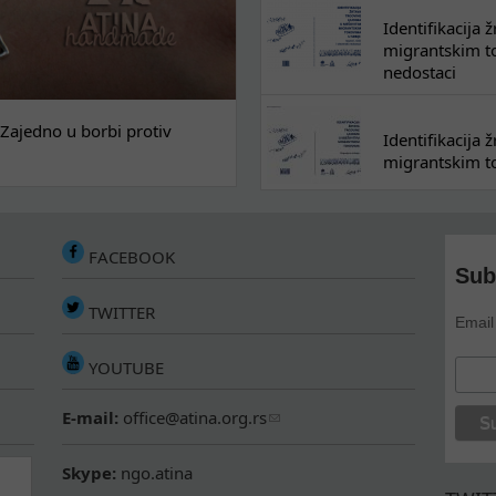
Identifikacija
migrantskim tok
nedostaci
Zajedno u borbi protiv
Identifikacija
migrantskim to
FACEBOOK
Sub
TWITTER
Email
YOUTUBE
E-mail:
office@atina.org.rs
Skype:
ngo.atina