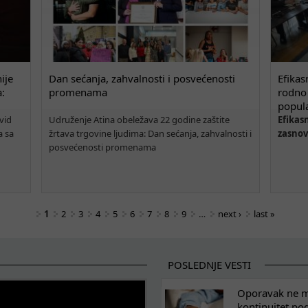
ije
Dan sećanja, zahvalnosti i posvećenosti
Efikas
a:
promenama
rodno 
popula
vid
Udruženje Atina obeležava 22 godine zaštite
Efikas
a sa
žrtava trgovine ljudima: Dan sećanja, zahvalnosti i
zasnov
posvećenosti promenama
1
2
3
4
5
6
7
8
9
…
next ›
last »
POSLEDNJE VESTI
Oporavak ne mo
kontinuitet po