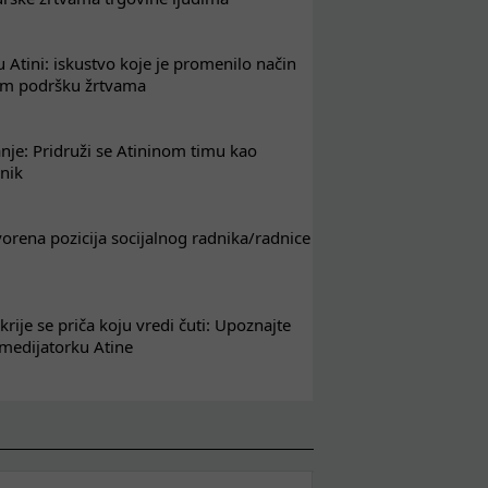
 Atini: iskustvo koje je promenilo način
em podršku žrtvama
nje: Pridruži se Atininom timu kao
nik
tvorena pozicija socijalnog radnika/radnice
krije se priča koju vredi čuti: Upoznajte
 medijatorku Atine