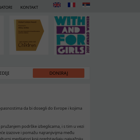
ATORI
KONTAKT
DIJI
DONIRAJ
 opasnostima da bi dosegli do Evrope i kojima
 pružanjem podrške izbeglicama, i s tim u vezi
jeće izazove i pomažu najranjivijma među
 kulturni medijatori koji predstavljaju najvažniju