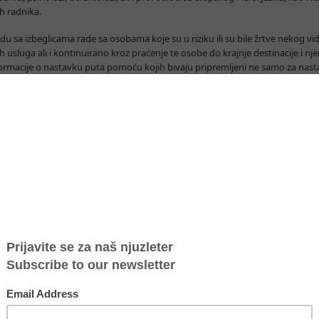
h radnika.
a izbeglicama rade sa osobama koje su u riziku ili su bile žrtve nekog vida 
 usluga ali i kontinuirano kroz praćenje te osobe do krajnje destinacije i nj
ormacije o nastavku puta pomoću kojih bivaju pripremljeni ne samo za nastav
iki broj maloletnika bez pratnje počeli smo da radimo na sveobuhvatnom odg
šku Stalne misije Republike Francuske pri UNO i drugim međunarodnim orga
ija koji treba da čine srž sveobuhvatnog sistema zaštite koji bi pomogao dr
rčkoj da efikasnije odgovore na postojeće izazove sa kojima se suočavaju u 
nizacijama civilnog društva u Srbiji i zemljama u regionu očekujemo više id
nja kako bi im pružili pravovremenu i sveobuhvatnu podršku koju nemaju na 
egličku krizu podržavaju: Deutsche Gesellschaft für Internationale Zusam
), Stalna misija Republike Francuske pri UNO i drugim međunarodnim organiz
UNFPA i Konrad Adenauer Stiftung.