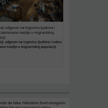
niji odgovor na trgovinu ljudima i
zasnovano nasilje u migrantskoj
ciji
niji odgovor na trgovinu ljudima i rodno
ano nasilje u migrantskoj populaciji
že da čeka: Fleksibilni fond omogućio
drške žrtvama trgovine ljudima