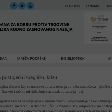
POČETNA
O NAMA
DON
DIMA
MREŽA PODRŠKE
E-BIBLIOTEKA
ME
postojeću izbegličku krizu
beglica dnevno koji se na svom putu iz zemalja porekla, susreću sa najvećim
ka, već i zaštita od rizika koje nastavak putovanja nosi.
odina radi sa najranjivijima u našem društvu odgovorila je na ovu situaciju
na prisutni na terenu, u Beogradu, Šidu i Preševu i koji odgovaraju na posto
adnici, psiholozi, defektolozi, ali i prevodioci sa arapskog i farsi jezika, kao i