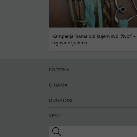
Kampanja `Sama oblikujem svoj život` – 
trgovine ljudima
POČETNA
O NAMA
DONATORI
VESTI
Search this site