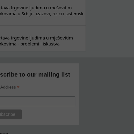
 žrtava trgovine ljudima u mešovitim
ovima u Srbiji - izazovi, rizici i sistemski
 žrtava trgovine ljudima u mješovitim
kovima - problemi i iskustva
scribe to our mailing list
*
 Address