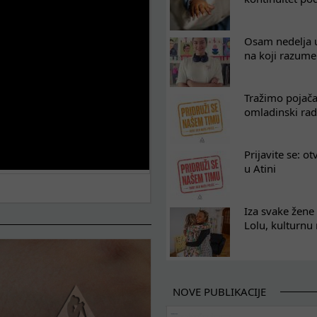
Osam nedelja u
na koji razum
Tražimo pojača
omladinski rad
Prijavite se: o
u Atini
Iza svake žene 
Lolu, kulturnu
NOVE PUBLIKACIJE