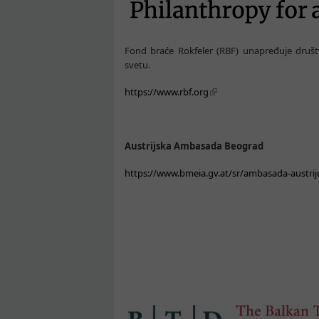
Fond braće Rokfeler (RBF) unapređuje druš
svetu.
https://www.rbf.org
Austrijska Ambasada Beograd
https://www.bmeia.gv.at/sr/ambasada-austri