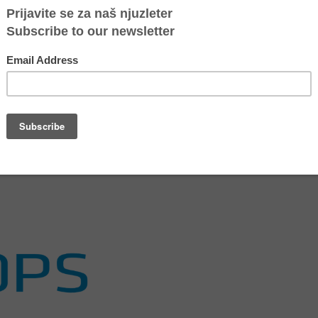
 da svoju misiju ostvaruje putem projekata koji inspirišu i podstiču
a kompanija
Novamedia Sweden AB
, koja je vlasnik i operater koncepta
stava Švedske poštanske lutrije, Fondacija svake godine dobija deo
 About The Swedish Postcode Lottery Foundation - Svenska