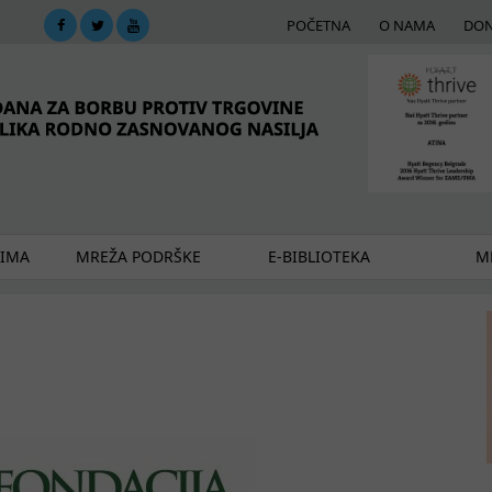
POČETNA
O NAMA
DON
DIMA
MREŽA PODRŠKE
E-BIBLIOTEKA
ME