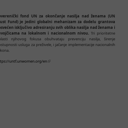
overenički fond UN za okončanje nasilja nad ženama (UN
rust Fund) je jedini globalni mehanizam za dodelu grantova
svećen isključivo adresiranju svih oblika nasilja nad ženama i
evojčicama na lokalnom i nacionalnom nivou.
Tri prioritetne
blasti njihovog fokusa obuhvataju prevenciju nasilja, širenje
stupnosti usluga za preživele, i jačanje implementacije nacionalnih
akona.
ttps://untf.unwomen.org/en