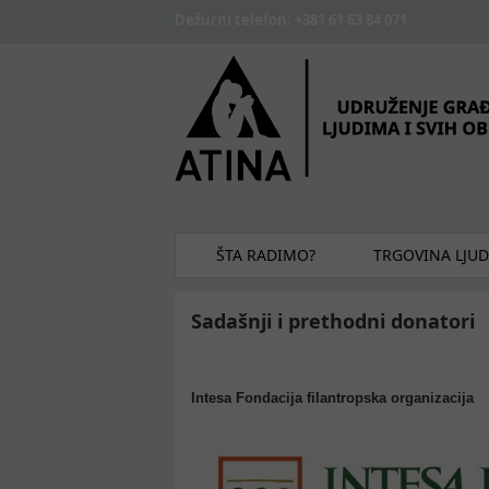
Skip to main content
Dežurni telefon: +381 61 63 84 071
ŠTA RADIMO?
TRGOVINA LJU
Sadašnji i prethodni donatori
Intesa Fondacija filantropska organizacija