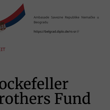
Ambasade Savezne Republike Nemačke u
Beogradu
https://belgrad.diplo.de/rs-sr