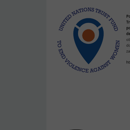
P
T
po
d
o
do
z
h