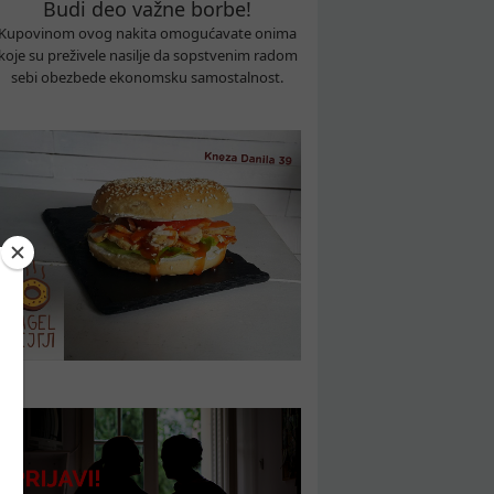
Budi deo važne borbe!
Kupovinom ovog nakita omogućavate onima
koje su preživele nasilje da sopstvenim radom
sebi obezbede ekonomsku samostalnost.