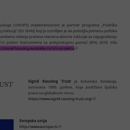
ne usluge (UNOPS) implementacioni je partner programa „Podrška
 inkluziji” (EU SHAI) koji je osmišljen je da poboljša primenu politika
a stambena rešenja praćena merama aktivne inkluzije za najugroženiju
 (EU) putem Instrumenta za pretpristupnu pomoć (IPA) 2018. Više
://social-housing.euzatebe.rs/rs/o-projektu
Sigrid Rausing Trust
je britanska fondacija,
osnovana 1995. godine, koja podržava ljudska
prava na globalnom nivou.
https://www.sigrid-rausing-trust.org/
Evropska unija
http://www.europa.rs/