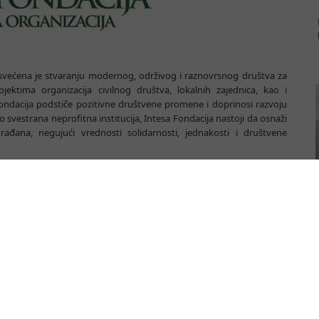
osvećena je stvaranju modernog, održivog i raznovrsnog društva za
jektima organizacija civilnog društva, lokalnih zajednica, kao i
, Fondacija podstiče pozitivne društvene promene i doprinosi razvoju
 svestrana neprofitna institucija, Intesa Fondacija nastoji da osnaži
građana, negujući vrednosti solidarnosti, jednakosti i društvene
a Intesa