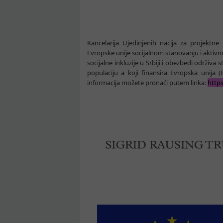
Kancelarija Ujedinjenih nacija za projekt
Evropske unije socijalnom stanovanju i aktivnoj
socijalne inkluzije u Srbiji i obezbedi održiv
populaciju a koji finansira Evropska unija
informacija možete pronaći putem linka:
https