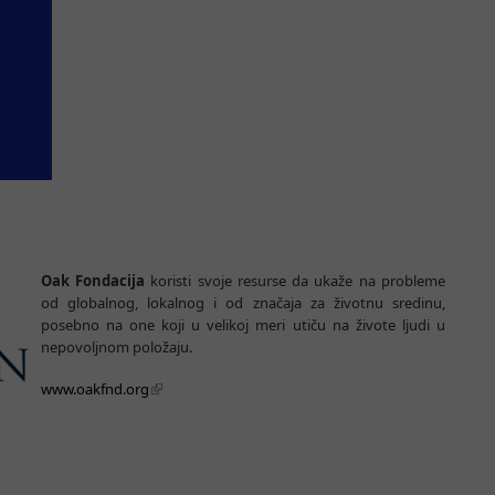
Oak Fondacija
koristi svoje resurse da ukaže na probleme
od globalnog, lokalnog i od značaja za životnu sredinu,
posebno na one koji u velikoj meri utiču na živote ljudi u
nepovoljnom položaju.
www.oakfnd.org