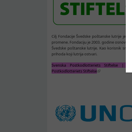
Cilj Fondacije Švedske poštanske lutrije jeste
promene. Fondaciju je 2003. godine osnoval
Švedske poštanske lutrije. Kao korisnik sred
prihoda koji lutrija ostvari.
Svenska Postkodlotteriets Stiftelse |
Postkodlotteriets Stiftelse