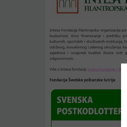
Intesa Fondacija filantropska organizacija p
budućnost. Kroz finansiranje i podršku pro
kulturnih, sportskih i društvenih institucija
održivog, inovativnog i zelenog okruženja. Kao
zajednice i unapredi kvalitet života svih 
odgovornosti.
Više o Intesa fondaciji:
Intesa Fondacija | Banc
Fondacija Švedske poštanske lutrije