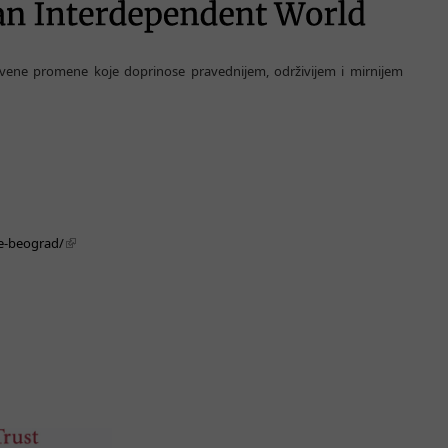
tvene promene koje doprinose pravednijem, održivijem i mirnijem
je-beograd/