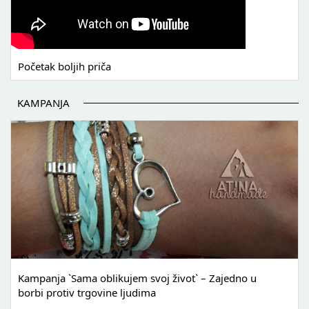
Početak boljih priča
KAMPANJA
Kampanja `Sama oblikujem svoj život` – Zajedno u
borbi protiv trgovine ljudima