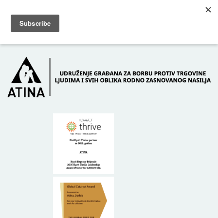
Skip to main content
Dežurni telefon: +381 61 63 84 071
POČETNA
O NAMA
DONATORI
KONTAKT