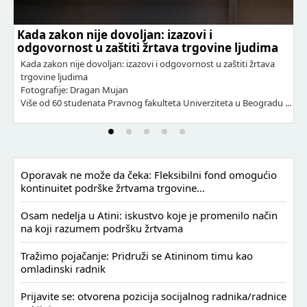
da zakon nije dovoljan: izazovi i
Dobitn
govornost u zaštiti žrtava trgovine ljudima
godinu:
odgov
da zakon nije dovoljan: izazovi i odgovornost u zaštiti žrtava
govine ljudima
Dobitnice
tografije: Dragan Mujan
znanje, 
še od 60 studenata Pravnog fakulteta Univerziteta u Beogradu ...
Velika n
dobitnice
Oporavak ne može da čeka: Fleksibilni fond omogućio
kontinuitet podrške žrtvama trgovine...
Osam nedelja u Atini: iskustvo koje je promenilo način
na koji razumem podršku žrtvama
Tražimo pojačanje: Pridruži se Atininom timu kao
omladinski radnik
Prijavite se: otvorena pozicija socijalnog radnika/radnice