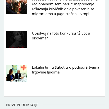
regionalnom seminaru “Unapređenje
rešavanja krivičnih dela povezanih sa
migracijama u Jugoistočnoj Evropi”
Učestvuj na foto konkursu "Život u
okovima"
Lokalni tim u Subotici o podršci žrtvama
trgovine ljudima
NOVE PUBLIKACIJE