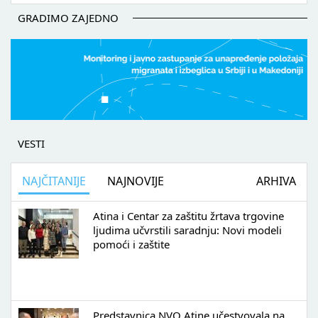
GRADIMO ZAJEDNO
VESTI
NAJČITANIJE
NAJNOVIJE
ARHIVA
Atina i Centar za zaštitu žrtava trgovine
ljudima učvrstili saradnju: Novi modeli
pomoći i zaštite
Predstavnica NVO Atine učestvovala na