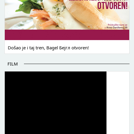
Došao je i taj tren, Bagel Бејгл otvoren!
FILM
POČETAK BOLJIH PRIČA