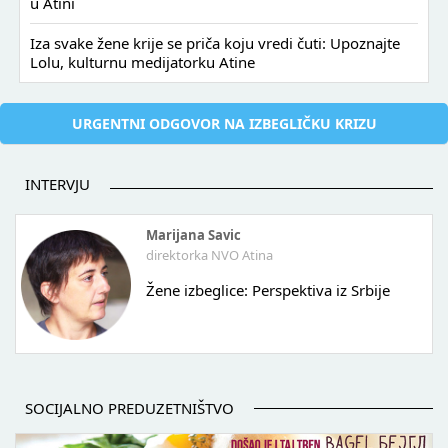
u Atini
Iza svake žene krije se priča koju vredi čuti: Upoznajte
Lolu, kulturnu medijatorku Atine
URGENTNI ODGOVOR NA IZBEGLIČKU KRIZU
INTERVJU
Marijana Savic
direktorka NVO Atina
Žene izbeglice: Perspektiva iz Srbije
SOCIJALNO PREDUZETNIŠTVO