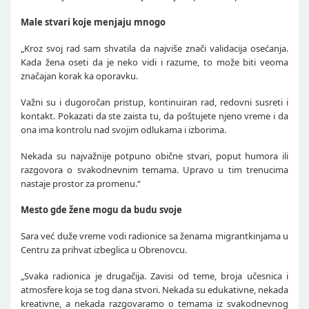
Male stvari koje menjaju mnogo
„Kroz svoj rad sam shvatila da najviše znači validacija osećanja.
Kada žena oseti da je neko vidi i razume, to može biti veoma
značajan korak ka oporavku.
Važni su i dugoročan pristup, kontinuiran rad, redovni susreti i
kontakt. Pokazati da ste zaista tu, da poštujete njeno vreme i da
ona ima kontrolu nad svojim odlukama i izborima.
Nekada su najvažnije potpuno obične stvari, poput humora ili
razgovora o svakodnevnim temama. Upravo u tim trenucima
nastaje prostor za promenu.“
Mesto gde žene mogu da budu svoje
Sara već duže vreme vodi radionice sa ženama migrantkinjama u
Centru za prihvat izbeglica u Obrenovcu.
„Svaka radionica je drugačija. Zavisi od teme, broja učesnica i
atmosfere koja se tog dana stvori. Nekada su edukativne, nekada
kreativne, a nekada razgovaramo o temama iz svakodnevnog