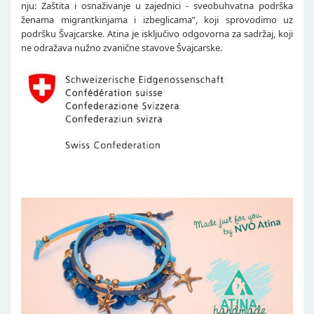
nju: Zaštita i osnaživanje u zajednici - sveobuhvatna podrška
ženama migrantkinjama i izbeglicama”, koji sprovodimo uz
podršku Švajcarske. Atina je isključivo odgovorna za sadržaj, koji
ne odražava nužno zvanične stavove Švajcarske.