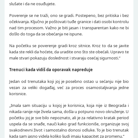
slušate i da ne osuđujete.
Poverenje se ne traži, ono se gradi. Postepeno, bez pritiska i bez
očekivanja. Ključno je poštovati tuđe granice i dati osobi kontrolu
nad tim procesom. Važno je biti jasan i transparentan kako ne bi
došlo do toga da se obećanja ne ispune.
Na početku se poverenje gradi kroz sitnice. Kroz to da se javite
kada ste rekli da hoćete, da uradite ono što ste obećali. Upravo te
male stvari pokazuju doslednost i stvaraju osećaj sigurnosti.“
Trenuci kada vidiš da oporavak napreduje
Jedan od trenutaka koji joj je posebno ostao u sećanju nije bio
vezan za veliki događaj, već za proces osamostaljivanja jedne
korisnice.
„Imala sam situaciju u kojoj je korisnica, koja nije iz Beograda i
nikada ranije nije živela sama, došla u potpuno novo okruženje. U
početku joj je sve bilo nepoznato, ali je za relativno kratak period
uspela da se snađe, nauči kako grad funkcioniše, organizuje svoj
svakodnevni život i samostalno donosi odluke. To je bio trenutak
kada sam jasno videla koliko ljudi imaju kapacitet za promenu.“