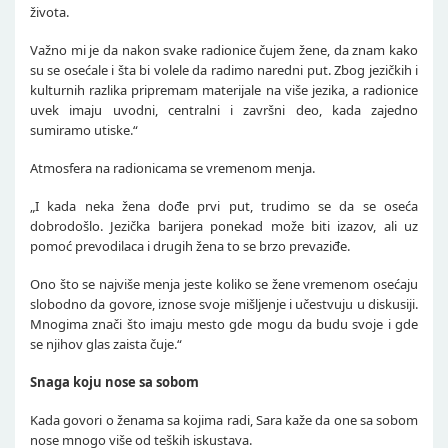
života.
Važno mi je da nakon svake radionice čujem žene, da znam kako
su se osećale i šta bi volele da radimo naredni put. Zbog jezičkih i
kulturnih razlika pripremam materijale na više jezika, a radionice
uvek imaju uvodni, centralni i završni deo, kada zajedno
sumiramo utiske.“
Atmosfera na radionicama se vremenom menja.
„I kada neka žena dođe prvi put, trudimo se da se oseća
dobrodošlo. Jezička barijera ponekad može biti izazov, ali uz
pomoć prevodilaca i drugih žena to se brzo prevaziđe.
Ono što se najviše menja jeste koliko se žene vremenom osećaju
slobodno da govore, iznose svoje mišljenje i učestvuju u diskusiji.
Mnogima znači što imaju mesto gde mogu da budu svoje i gde
se njihov glas zaista čuje.“
Snaga koju nose sa sobom
Kada govori o ženama sa kojima radi, Sara kaže da one sa sobom
nose mnogo više od teških iskustava.