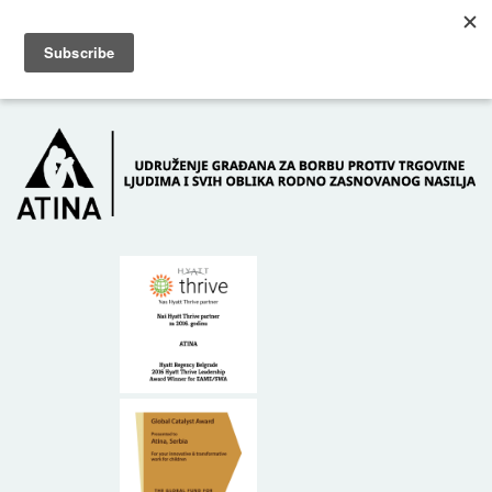
Skip to main content
Dežurni telefon: +381 61 63 84 071
POČETNA
O NAMA
DONATORI
KONTAKT