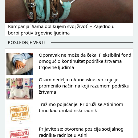
Kampanja `Sama oblikujem svoj život` – Zajedno u
borbi protiv trgovine ljudima
POSLEDNJE VESTI
Oporavak ne može da čeka: Fleksibilni fond
omogućio kontinuitet podrške žrtvama
trgovine ljudima
Osam nedelja u Atini: iskustvo koje je
promenilo način na koji razumem podršku
žrtvama
Tražimo pojačanje: Pridruži se Atininom
timu kao omladinski radnik
Prijavite se: otvorena pozicija socijalnog
radnika/radnice u Atini