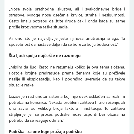
„Nose svoja prethodna iskustva, ali i svakodnevne brige i
stresove. Mnoge nose osećanja krivice, straha i nesigurnosti.
Često imaju potrebu da štite druge čak i onda kada su same
prošle kroz veoma teške situacije.
Ali ono što je najvidljivije jeste njihova unutrašnja snaga. Ta
sposobnost da nastave dalje i da se bore za bolju budućnost.“
Šta ljudi spolja najčešće ne razumeju
„Mislim da ljudi često ne razumeju koliko je ova tema složena.
Postoje brojne predrasude prema ženama koje su preživele
nasilje ili eksploataciju, kao i pogrešno uverenje da su takve
situacije retke.
Izazov je i rad unutar sistema koji nije uvek usklađen sa realnim
potrebama korisnica. Nekada problem zahteva hitno rešenje, ali
ono zavisi od velikog broja faktora i institucija. To zahteva
strpljenje, jer se proces podrške može usporiti bez obzira na
potrebu da se reaguje odmah.“
Podrška i za one koje pružaju podršku