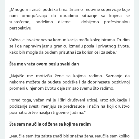
„Mnogo mi znači podrška tima. Imamo redovne supervizije koje
nam omogućavaju da obradimo situacije sa kojima se
susrećemo, podelimo dileme i dobijemo profesionalnu
perspektivu.
Važna je i svakodnevna komunikacija među koleginicama. Trudim
se i da napravim jasnu granicu između posla i privatnog života,
kako bih mogla da budem prisutna i za korisnice i za sebe.“
Šta me vraća ovom poslu svaki dan
„Najviše me motivišu žene sa kojima radimo. Saznanje da
nekome možete da budete podrška i da doprinesete pozitivnoj
promeni u njenom životu daje smisao svemu što radimo.
Pored toga, važan mi je i širi društveni uticaj. Kroz edukacije i
podizanje svesti menjaju se predrasude i način na koji društvo
posmatra žrtve nasilja i trgovine ljudima.“
Šta sam naučila od žena sa kojima radim
„Naučila sam šta zaista znači biti snažna žena. Naučila sam koliko