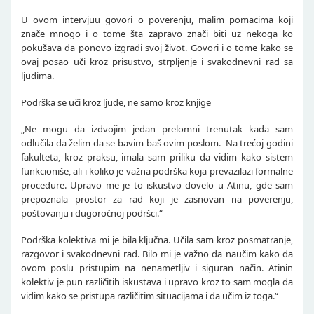
U ovom intervjuu govori o poverenju, malim pomacima koji
znače mnogo i o tome šta zapravo znači biti uz nekoga ko
pokušava da ponovo izgradi svoj život. Govori i o tome kako se
ovaj posao uči kroz prisustvo, strpljenje i svakodnevni rad sa
ljudima.
Podrška se uči kroz ljude, ne samo kroz knjige
„Ne mogu da izdvojim jedan prelomni trenutak kada sam
odlučila da želim da se bavim baš ovim poslom. Na trećoj godini
fakulteta, kroz praksu, imala sam priliku da vidim kako sistem
funkcioniše, ali i koliko je važna podrška koja prevazilazi formalne
procedure. Upravo me je to iskustvo dovelo u Atinu, gde sam
prepoznala prostor za rad koji je zasnovan na poverenju,
poštovanju i dugoročnoj podršci.“
Podrška kolektiva mi je bila ključna. Učila sam kroz posmatranje,
razgovor i svakodnevni rad. Bilo mi je važno da naučim kako da
ovom poslu pristupim na nenametljiv i siguran način. Atinin
kolektiv je pun različitih iskustava i upravo kroz to sam mogla da
vidim kako se pristupa različitim situacijama i da učim iz toga.“