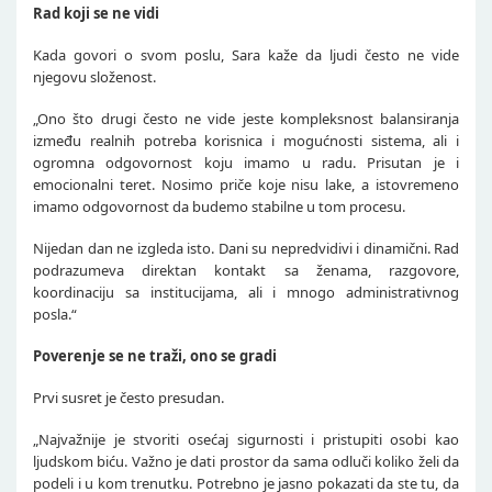
Rad koji se ne vidi
Kada govori o svom poslu, Sara kaže da ljudi često ne vide
njegovu složenost.
„Ono što drugi često ne vide jeste kompleksnost balansiranja
između realnih potreba korisnica i mogućnosti sistema, ali i
ogromna odgovornost koju imamo u radu. Prisutan je i
emocionalni teret. Nosimo priče koje nisu lake, a istovremeno
imamo odgovornost da budemo stabilne u tom procesu.
Nijedan dan ne izgleda isto. Dani su nepredvidivi i dinamični. Rad
podrazumeva direktan kontakt sa ženama, razgovore,
koordinaciju sa institucijama, ali i mnogo administrativnog
posla.“
Poverenje se ne traži, ono se gradi
Prvi susret je često presudan.
„Najvažnije je stvoriti osećaj sigurnosti i pristupiti osobi kao
ljudskom biću. Važno je dati prostor da sama odluči koliko želi da
podeli i u kom trenutku. Potrebno je jasno pokazati da ste tu, da