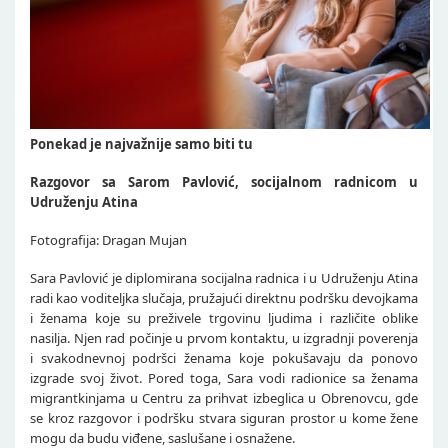
Ponekad je najvažnije samo biti tu
Razgovor sa Sarom Pavlović, socijalnom radnicom u
Udruženju Atina
Fotografija: Dragan Mujan
Sara Pavlović je diplomirana socijalna radnica i u Udruženju Atina
radi kao voditeljka slučaja, pružajući direktnu podršku devojkama
i ženama koje su preživele trgovinu ljudima i različite oblike
nasilja. Njen rad počinje u prvom kontaktu, u izgradnji poverenja
i svakodnevnoj podršci ženama koje pokušavaju da ponovo
izgrade svoj život. Pored toga, Sara vodi radionice sa ženama
migrantkinjama u Centru za prihvat izbeglica u Obrenovcu, gde
se kroz razgovor i podršku stvara siguran prostor u kome žene
mogu da budu viđene, saslušane i osnažene.