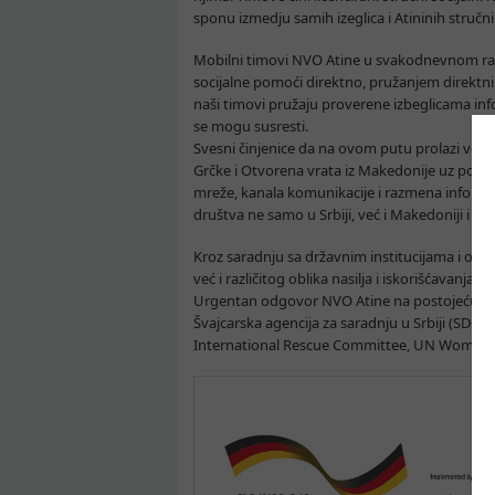
sponu izmedju samih izeglica i Atininih stručni
Mobilni timovi NVO Atine u svakodnevnom radu s
socijalne pomoći direktno, pružanjem direktnih
naši timovi pružaju proverene izbeglicama inf
se mogu susresti.
Svesni činjenice da na ovom putu prolazi vel
Grčke i Otvorena vrata iz Makedonije uz podr
mreže, kanala komunikacije i razmena informac
društva ne samo u Srbiji, već i Makedoniji i G
Kroz saradnju sa državnim institucijama i orga
već i različitog oblika nasilja i iskorišćava
Urgentan odgovor NVO Atine na postojeću izb
Švajcarska agencija za saradnju u Srbiji (SDC
International Rescue Committee, UN Women, 