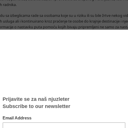
h radnika.
a izbeglicama rade sa osobama koje su u riziku ili su bile žrtve nekog vida 
 usluga ali i kontinuirano kroz praćenje te osobe do krajnje destinacije i nj
ormacije o nastavku puta pomoću kojih bivaju pripremljeni ne samo za nastav
iki broj maloletnika bez pratnje počeli smo da radimo na sveobuhvatnom odg
šku Stalne misije Republike Francuske pri UNO i drugim međunarodnim orga
ija koji treba da čine srž sveobuhvatnog sistema zaštite koji bi pomogao dr
rčkoj da efikasnije odgovore na postojeće izazove sa kojima se suočavaju u 
nizacijama civilnog društva u Srbiji i zemljama u regionu očekujemo više id
nja kako bi im pružili pravovremenu i sveobuhvatnu podršku koju nemaju na 
egličku krizu podržavaju: Deutsche Gesellschaft für Internationale Zusam
), Stalna misija Republike Francuske pri UNO i drugim međunarodnim organiz
UNFPA i Konrad Adenauer Stiftung.