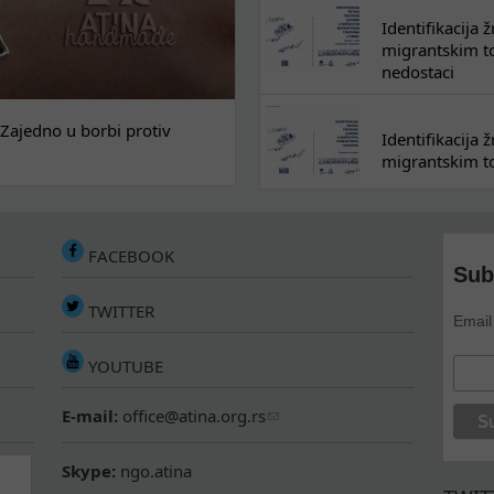
Identifikacija
migrantskim tok
nedostaci
Zajedno u borbi protiv
Identifikacija
migrantskim to
FACEBOOK
Sub
TWITTER
Email
YOUTUBE
E-mail:
office@atina.org.rs
Skype:
ngo.atina