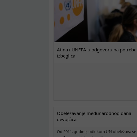
Atina i UNFPA u odgovoru na potrebe
izbeglica
Obeležavanje međunarodnog dana
devojčica
Od 2011. godine, odlukom UN obeležava se