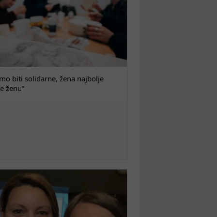
o biti solidarne, žena najbolje
e ženu”