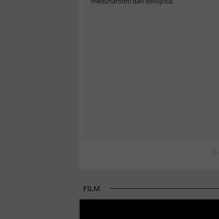
međunarodni dan devojčica.
FILM
POČETAK BOLJIH PRIČA