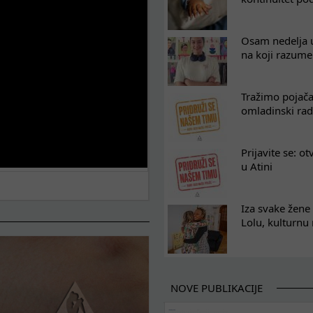
Osam nedelja u
na koji razum
Tražimo pojača
omladinski rad
Prijavite se: o
u Atini
Iza svake žene 
Lolu, kulturnu
NOVE PUBLIKACIJE