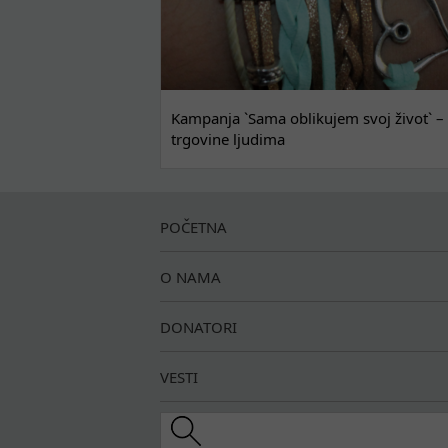
Kampanja `Sama oblikujem svoj život` – 
trgovine ljudima
POČETNA
O NAMA
DONATORI
VESTI
Search this site