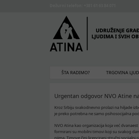
Skip to main content
Dežurni telefon: +381 61 63 84 071
ŠTA RADIMO?
TRGOVINA LJU
Urgentan odgovor NVO Atine na 
Kroz Srbiju svakodnevno prolazi na hiljade iz
je preko potrebna ne samo psihosocijalna podrš
NVO Atina kao organizacija koja već dvanaest g
formirani su mobilni timovi koji su svakog da
njima. Timove čini licencirani stručni socijalni r