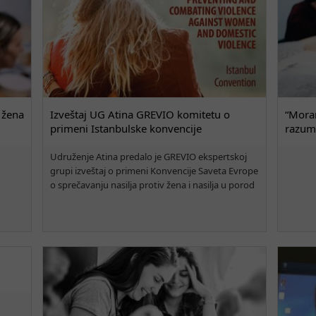
 žena
Izveštaj UG Atina GREVIO komitetu o
“Moram
primeni Istanbulske konvencije
razum
Udruženje Atina predalo je GREVIO ekspertskoj
grupi izveštaj o primeni Konvencije Saveta Evrope
o sprečavanju nasilja protiv žena i nasilja u porod