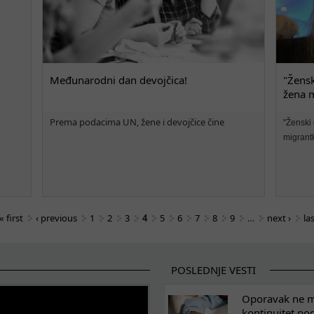
Međunarodni dan devojčica!
"Žensk
žena m
Prema podacima UN, žene i devojčice čine
"Ženski
migrantk
« first
‹ previous
1
2
3
4
5
6
7
8
9
…
next ›
la
POSLEDNJE VESTI
Oporavak ne mo
kontinuitet po