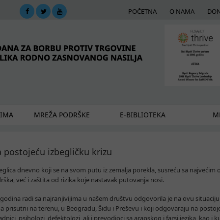
POČETNA
O NAMA
DON
DIMA
MREŽA PODRŠKE
E-BIBLIOTEKA
ME
postojeću izbegličku krizu
beglica dnevno koji se na svom putu iz zemalja porekla, susreću sa najvećim
ka, već i zaštita od rizika koje nastavak putovanja nosi.
odina radi sa najranjivijima u našem društvu odgovorila je na ovu situaciju
na prisutni na terenu, u Beogradu, Šidu i Preševu i koji odgovaraju na posto
adnici, psiholozi, defektolozi, ali i prevodioci sa arapskog i farsi jezika, kao i