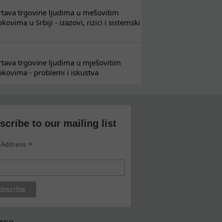
 žrtava trgovine ljudima u mešovitim
ovima u Srbiji - izazovi, rizici i sistemski
 žrtava trgovine ljudima u mješovitim
kovima - problemi i iskustva
scribe to our mailing list
*
 Address