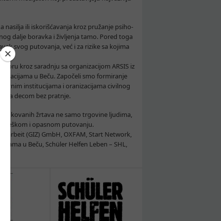
nasilja ili iskorišćavanja kroz pružanje psiho-
enog dalje boravka i življenja tamo. Pored toga
ak svog putovanja, već i za rizike sa kojima
ovoru kroz saradnju sa organizacijom ARSIS iz
nizacijama u Beču. Započeli smo formiranje
žavnim institucijama i oranizacijama civilnog
vezi sa decom bez pratnje.
entifikovanih žrtava ne samo trgovine ljudima,
svom teškom i opasnom putovanju.
menarbeit (GIZ) GmbH, OXFAM, Start Network,
acijama u Beču, Schüler Helfen Leben – SHL,