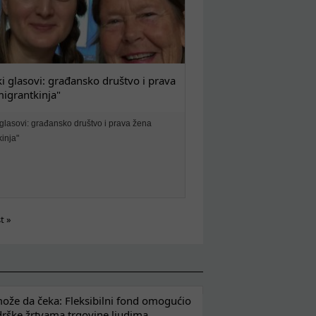
i glasovi: građansko društvo i prava
igrantkinja"
 glasovi: građansko društvo i prava žena
inja"
st »
že da čeka: Fleksibilni fond omogućio
drške žrtvama trgovine ljudima