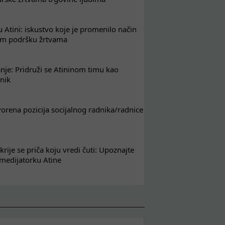
 Atini: iskustvo koje je promenilo način
em podršku žrtvama
nje: Pridruži se Atininom timu kao
nik
tvorena pozicija socijalnog radnika/radnice
krije se priča koju vredi čuti: Upoznajte
 medijatorku Atine