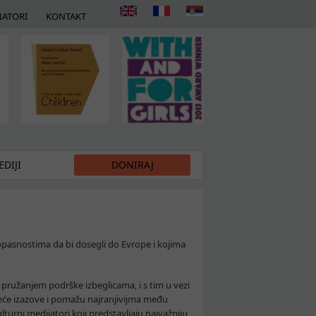
ATORI
KONTAKT
DIJI
DONIRAJ
 opasnostima da bi dosegli do Evrope i kojima
 pružanjem podrške izbeglicama, i s tim u vezi
jeće izazove i pomažu najranjivijma među
 kulturni medijatori koji predstavljaju najvažniju