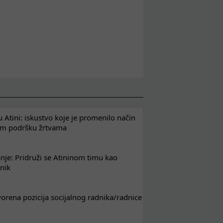
 Atini: iskustvo koje je promenilo način
em podršku žrtvama
nje: Pridruži se Atininom timu kao
nik
tvorena pozicija socijalnog radnika/radnice