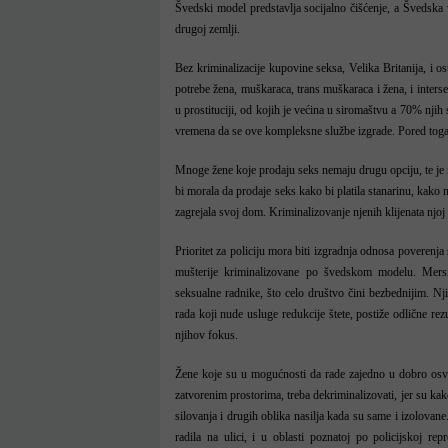
Švedski model predstavlja socijalno čišćenje, a Švedska v
drugoj zemlji.
Bez kriminalizacije kupovine seksa, Velika Britanija, i o
potrebe žena, muškaraca, trans muškaraca i žena, i interse
u prostituciji, od kojih je većina u siromaštvu a 70% nji
vremena da se ove kompleksne službe izgrade. Pored toga,
Mnoge žene koje prodaju seks nemaju drugu opciju, te je 
bi morala da prodaje seks kako bi platila stanarinu, kako 
zagrejala svoj dom. Kriminalizovanje njenih klijenata njoj
Prioritet za policiju mora biti izgradnja odnosa poverenja 
mušterije kriminalizovane po švedskom modelu. Mersis
seksualne radnike, što celo društvo čini bezbednijim. N
rada koji nude usluge redukcije štete, postiže odlične rez
njihov fokus.
Žene koje su u mogućnosti da rade zajedno u dobro osvet
zatvorenim prostorima, treba dekriminalizovati, jer su kako
silovanja i drugih oblika nasilja kada su same i izolova
radila na ulici, i u oblasti poznatoj po policijskoj re