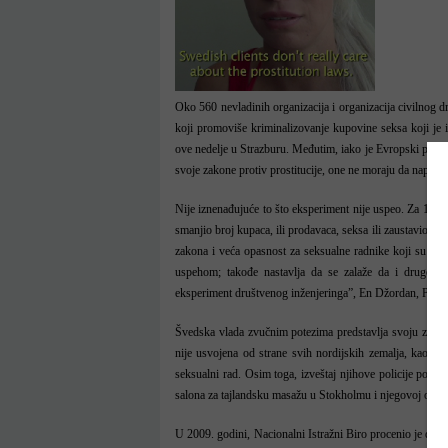
Oko 560 nevladinih organizacija i organizacija civilnog d
koji promoviše kriminalizovanje kupovine seksa koji je 
ove nedelje u Strazburu. Međutim, iako je Evropski parlame
svoje zakone protiv prostitucije, one ne moraju da naprave
Nije iznenađujuće to što eksperiment nije uspeo. Za 13 g
smanjio broj kupaca, ili prodavaca, seksa ili zaustavio t
zakona i veća opasnost za seksualne radnike koji su na 
uspehom; takođe nastavlja da se zalaže da i druge zem
eksperiment društvenog inženjeringa”, En Džordan, Program
Švedska vlada zvučnim potezima predstavlja svoju zabra
nije usvojena od strane svih nordijskih zemalja, kao usp
seksualni rad. Osim toga, izveštaj njihove policije pokazu
salona za tajlandsku masažu u Stokholmu i njegovoj okoli
U 2009. godini, Nacionalni Istražni Biro procenio je da p