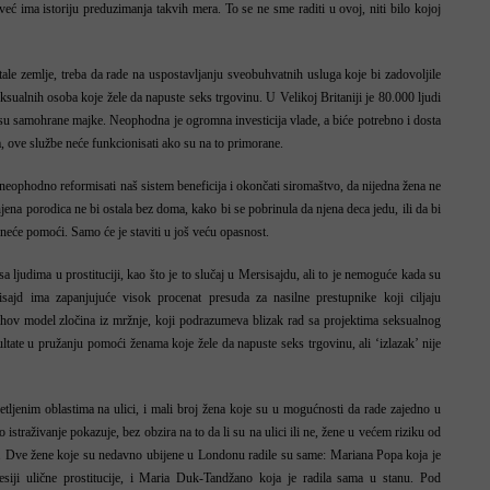
eć ima istoriju preduzimanja takvih mera. To se ne sme raditi u ovoj, niti bilo kojoj
stale zemlje, treba da rade na uspostavljanju sveobuhvatnih usluga koje bi zadovoljile
ksualnih osoba koje žele da napuste seks trgovinu. U Velikoj Britaniji je 80.000 ljudi
h su samohrane majke. Neophodna je ogromna investicija vlade, a biće potrebno i dosta
 ove službe neće funkcionisati ako su na to primorane.
neophodno reformisati naš sistem beneficija i okončati siromaštvo, da nijedna žena ne
njena porodica ne bi ostala bez doma, kako bi se pobrinula da njena deca jedu, ili da bi
 neće pomoći. Samo će je staviti u još veću opasnost.
sa ljudima u prostituciji, kao što je to slučaj u Mersisajdu, ali to je nemoguće kada su
ajd ima zapanjujuće visok procenat presuda za nasilne prestupnike koji ciljaju
jihov model zločina iz mržnje, koji podrazumeva blizak rad sa projektima seksualnog
ultate u pružanju pomoći ženama koje žele da napuste seks trgovinu, ali ‘izlazak’ nije
ljenim oblastima na ulici, i mali broj žena koje su u mogućnosti da rade zajedno u
 istraživanje pokazuje, bez obzira na to da li su na ulici ili ne, žene u većem riziku od
ne. Dve žene koje su nedavno ubijene u Londonu radile su same: Mariana Popa koja je
presiji ulične prostitucije, i Maria Duk-Tandžano koja je radila sama u stanu. Pod