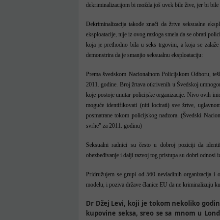
dekriminalizacijom bi možda još uvek bile žive, jer bi bi
Dekriminalizacija takođe znači da žrtve seksualne eksp
eksploatacije, nije iz ovog razloga smela da se obrati polic
koja je prethodno bila u seks trgovini, a koja se zalaž
demonstrira da je smanjio seksualnu eksploataciju:
Prema švedskom Nacionalnom Policijskom Odboru, teško 
2011. godine. Broj žrtava otkrivenih u Švedskoj umnogome 
koje postoje unutar policijske organizacije. Nivo ovih inic
moguće identifikovati (niti locirati) sve žrtve, uglav
posmatrane tokom policijskog nadzora. (Švedski Naciona
svrhe” za 2011. godinu)
Seksualni radnici su često u dobroj poziciji da ident
obezbeđivanje i dalji razvoj tog pristupa su dobri odnosi i
Pridružujem se grupi od 560 nevladinih organizacija i o
modelu, i poziva države članice EU da ne kriminalizuju ku
Dr Džej Levi, koji je tokom nekoliko godin
kupovine seksa, sreo se sa mnom u Lond