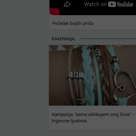
Početak boljih priča
KAMPANJA
Kampanja `Sama oblikujem svoj život` – 
trgovine ljudima