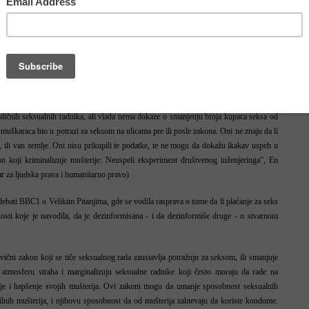
 2011/2012. godine, broj salona za tajlandsku masažu u oblasti Stokholma procenjen
nalni Policijski Odbor, Situacioni Izveštaj 13 “Trgovina ljudima u seksualne i druge
a i ravnopravnost polova u Evropskom parlamentu, koja je napisala izveštaj kojim
 želela model koji smanjuje prostituciju. Ona tvrdi da se potražnja prepolovila u
uličnih seksualnih radnika, ali vlada nema dokaze o smanjenju broja kupaca seksa od
 muškaraca bio u potrazi za seksom na ulicama pre ili posle zakona. Oni ne znaju da li
n, ili van zemlje. Oni nisu prikupili te podatke, te ne mogu da dokažu ikakav uspeh u
n koji kriminalizuje mušterije: Neuspeli eksperiment društvenog inženjeringa”, En
ar za ljudska prava i humanitarno pravo)
debati BBC1 o Velikim Pitanjima, gde se vodila rasprava o tome da li plaćanje za seks
osti koje je navodila, da je dezinformisana - i da dezinformiše druge - o stvarnom
vični zakon koji se tiče seksualnog rada zaustavlja potražnju za seksom, ili smanjuje
 atmosferu straha i marginalizuju seksualne radnike koji često moraju da rade na
oje i hapšenje svojih mušterija. Ovi zakoni mogu da umanje sposobnost seksualnih
asilnih mušterija, i njihovu sposobnost da od mušterija zahtevaju da koriste kondome.