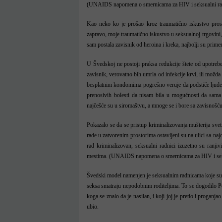
(UNAIDS napomena o smernicama za HIV i seksualni ra
Kao neko ko je prošao kroz traumatično iskustvo prosti
zapravo, moje traumatično iskustvo u seksualnoj trgovini, 
sam postala zavisnik od heroina i kreka, najbolji su primer
U Švedskoj ne postoji praksa redukcije štete od upotreb
zavisnik, verovatno bih umrla od infekcije krvi, ili možda i
besplatnim kondomima pogrešno veruje da podstiče ljude 
prenosivih bolesti da nisam bila u mogućnosti da sam
najčešće su u siromaštvu, a mnoge se i bore sa zavisnošć
Pokazalo se da se pristup kriminalizovanja mušterija sve
rade u zatvorenim prostorima ostavljeni su na ulici sa na
rad kriminalizovan, seksualni radnici izuzetno su ranjiv
mestima. (UNAIDS napomena o smernicama za HIV i sek
Švedski model namenjen je seksualnim radnicama koje su m
seksa smatraju nepodobnim roditeljima. To se dogodilo P
koga se znalo da je nasilan, i koji joj je pretio i proganja
ubio.