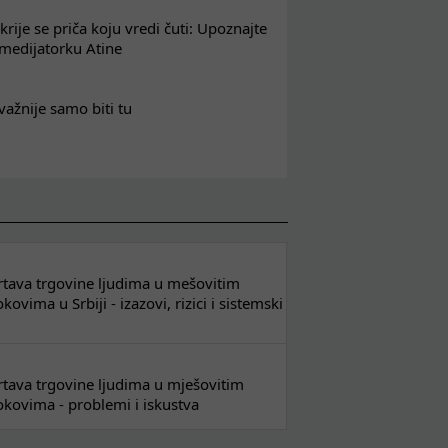
krije se priča koju vredi čuti: Upoznajte
 medijatorku Atine
važnije samo biti tu
 žrtava trgovine ljudima u mešovitim
ovima u Srbiji - izazovi, rizici i sistemski
 žrtava trgovine ljudima u mješovitim
kovima - problemi i iskustva