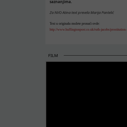
saznanjima.
Za NVO Atina text prevela Marija Pantelić
Text u originalu možete pronaći ovde:
http://www.huffingtonpost.co.uk/ruth-jacobs/prostituti
FILM
POČETAK BOLJIH PRIČA