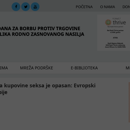
POČETNA
O NAMA
DON
DIMA
MREŽA PODRŠKE
E-BIBLIOTEKA
ME
a kupovine seksa je opasan: Evropski
ije