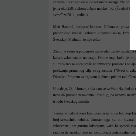
za većinu ocenjeno da nude seksualne usluge. Na prelazu
je na oko 250, a širom države na oko 450. (Švedski Nacio
svrhe” za 2011. godinu)
Meri Hanibol, portparol laburista Odbora za prava žen
preporučuje švedsku zabranu kupovine seksa, kaže da je
Švedskoj. Međutim, to nije tačno:
Zakon je skoro u potpunosti sproveden protiv mušterija 
kada je zakon stupio na snagu. Oni ne znaju koliki je broj
su muškarci sa ulica prešli na zatvorene prostore i onlaj
postizanju primarnog cilja ovog zakona. (“Švedski zako
Džordan, Program za trgovinu ljudima i prisilni rad, Cent
U nedelju, 23. februara, srela sam se sa Meri Hanibol na 
treba da postane nezakonito. Jasno je, na osnovu netačn
ishodu švedskog modela.
Veoma je malo dokaza koji ukazuju na to da bilo koji kri
broj seksualnih radnika. Umesto toga, svi oni stvaraju
zabačenim i nesigurnim lokacijama, kako bi sprečili sv
radnika da zajedno rade na identifikaciji potencijalno n