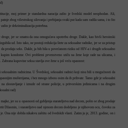
d)
tucije, moj primer je standardna naracija zašto je švedski model neophodan. Ali,
patnje zbog višestrukog silovanja i prebijanja svaki put kada sam radila sama, i to što
 zašto je dekriminalizacija potrebna.
e droge, jer se smatra da ona omogućava upotrebu droge. Dakle, kao bivši heroinski
zgubila ud. Isto tako, ne postoji redukcija štete za seksualne radnike, jer se za pristup
da prodaju seks. Dakle, ja bih bila u povećanom riziku od HIV-a i drugih seksualno
a kupim kondome. Ovi problemi prvenstveno utiču na žene koje rade na ulicama, i
u. Zabrana kupovine seksa stavlja ove žene u još veću opasnost:
ti seksualnim radnicima. U Švedskoj, seksualni radnici koji nisu bili u mogućnosti da
jopasnijim mušterijama, i bez mnogo izbora osim da ih prihvate. Tamo gde je seksualni
i na zlostavljanje i iznude od strane policije, u pritvorskim jedinicama i na drugim
sualni rad)
ajke, jer su u opasnosti od gubljenja starateljstva nad decom, pošto se zbog prodaje
etit Džasmin, i starateljstvo nad njenom decom dodeljeno je njihovom ocu, čoveku za
o je. Ona nije dobila nikakvu zaštitu od švedskih vlasti. Zatim ju je, 2013. godine, on i