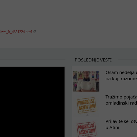
on-laws_b_4851224.html
POSLEDNJE VESTI
Osam nedelja u
na koji razum
Tražimo pojača
omladinski rad
Prijavite se: o
u Atini