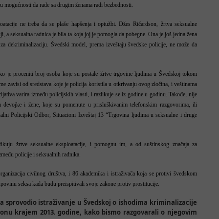
le u mogućnosti da rade sa drugim ženama radi bezbednosti.
loatacije ne treba da se plaše hapšenja i optužbi. Džes Ričardson, žrtva seksualne
iji, a seksualna radnica je bila ta koja joj je pomogla da pobegne. Ona je još jedna žena
e za dekriminalizaciju. Švedski model, prema izveštaju švedske policije, ne može da
je proceniti broj osoba koje su postale žrtve trgovine ljudima u Švedskoj tokom
zavisi od sredstava koje je policija koristila u otkrivanju ovog zločina, i veštinama
ijativa varira između policijskih vlasti, i razlikuje se iz godine u godinu. Takođe, nije
nom devojke i žene, koje su pomenute u prisluškivanim telefonskim razgovorima, ili
lni Policijski Odbor, Situacioni Izveštaj 13 “Trgovina ljudima u seksualne i druge
ifikuju žrtve seksualne eksploatacije, i pomognu im, a od suštinskog značaja za
zmeđu policije i seksualnih radnika.
rganizacija civilnog društva, i 86 akademika i istraživača koja se protivi švedskom
povinu seksa kada budu preispitivali svoje zakone protiv prostitucije.
a sprovodio istraživanje u Švedskoj o ishodima kriminalizacije
onu krajem 2013. godine, kako bismo razgovarali o njegovim