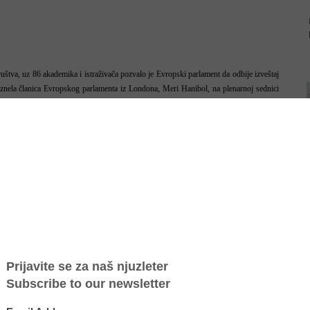
ruštva, uz 86 akademika i istraživača pozvalo je Evropski parlament da odbije izveštaj
iznela članica Evropskog parlamenta iz Londona, Meri Hanibol, na plenarnoj sednici
nt glasao u korist ovog izveštaja, vršeći pritisak na države članice EU da preispitaju
 istu grešku.
odina, otkako je ovaj zakon donesen, švedska vlada nije uspela da dokaže da je zakon
rgovinu ljudima. Sve što je uspeo da pokaže svojim naporima su (sporna) javna podrška
ulici. Uprkos ovom neuspehu, vlada je odabrala da ignoriše dokaze i proglasi zakon
lje usvoje sličan zakon. (“Švedski zakon koji kriminalizuje mušterije: Neuspeli
 za trgovinu ljudima i prisilni rad, Centar za ljudska prava i humanitarno pravo)
nu kupovine seksa, poznatu kao ‘švedski model’, ili ponekad ‘nordijski model’ iako
eh. Međutim, istraživanje ne pokazuje da je ova zabrana smanjila seks trafiking ili
je da je ova zabrana gurnula prostituciju u zatvorene prostore, sa skoro tri puta više
ni:
ostoji oko 90 salona za tajlandsku masažu u Stokholmu i njegovoj okolini, od kojih je