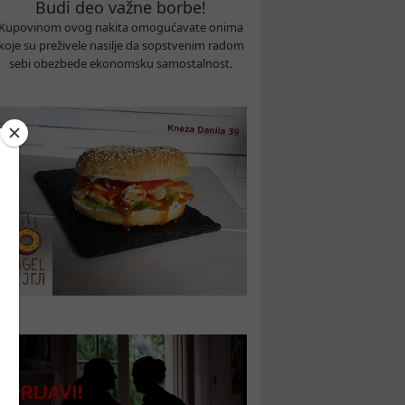
Budi deo važne borbe!
Kupovinom ovog nakita omogućavate onima
koje su preživele nasilje da sopstvenim radom
sebi obezbede ekonomsku samostalnost.