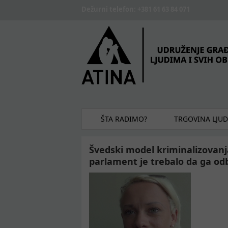
Skip to main content
Dežurni telefon: +381 61 63 84 071
ŠTA RADIMO?
TRGOVINA LJU
Švedski model kriminalizovanj
parlament je trebalo da ga odb