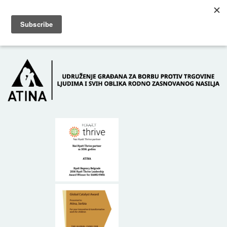
Skip to main content
Dežurni telefon: +381 61 63 84 071
POČETNA
O NAMA
DONATORI
KONTAKT