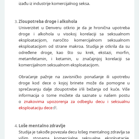
izađu iz industrije komercijalnog seksa.
Zloupotreba droge i alkohola
Univerzitet u Denveru otkrio je da je hronična upotreba
droge i alkohola u visokoj korelaciji sa seksualnom
eksploatacijom, naročito komercijalnom seksualnom
eksploatacijom od strane makroa. Studija je otkrila da su
određene droge, kao što su krek, ekstazi, morfin,
metamfetamin, i ketamin, u značajnijoj korelaciji sa
komercijalnom seksualnom eksploatacijom.
Obraćanje pažnje na zavisničko ponašanje ili upotrebu
droge kod dece o kojoj brinete može da pomogne u
sprečavanju dalje zloupotrebe i/ili bežanja od kuće. Više
informacija o tome možete da saznate u našem postu
o
znakovima upozorenja za odbeglu decu i seksualnu
eksploataciju dece
.
Loše mentalno zdravlje
Studija je takođe povezala decu lošeg mentalnog zdravlja sa
višim stopama komercijalne seksualne eksploatacije.