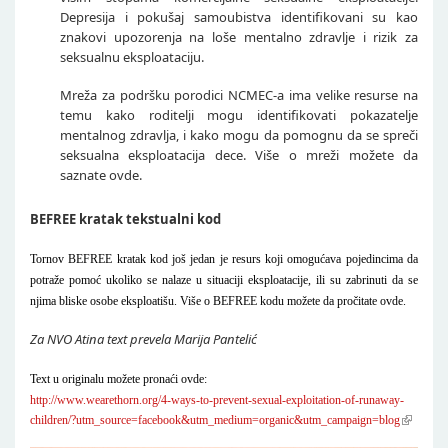
Depresija i pokušaj samoubistva identifikovani su kao
znakovi upozorenja na loše mentalno zdravlje i rizik za
seksualnu eksploataciju.
Mreža za podršku porodici NCMEC-a ima velike resurse na
temu kako roditelji mogu identifikovati pokazatelje
mentalnog zdravlja, i kako mogu da pomognu da se spreči
seksualna eksploatacija dece. Više o mreži možete da
saznate ovde.
BEFREE kratak tekstualni kod
Tornov BEFREE kratak kod još jedan je resurs koji omogućava pojedincima da
potraže pomoć ukoliko se nalaze u situaciji eksploatacije, ili su zabrinuti da se
njima bliske osobe eksploatišu. Više o BEFREE kodu možete da pročitate ovde.
Za NVO Atina text prevela Marija Pantelić
Text u originalu možete pronaći ovde:
http://www.wearethorn.org/4-ways-to-prevent-sexual-exploitation-of-runaway-
children/?utm_source=facebook&utm_medium=organic&utm_campaign=blog