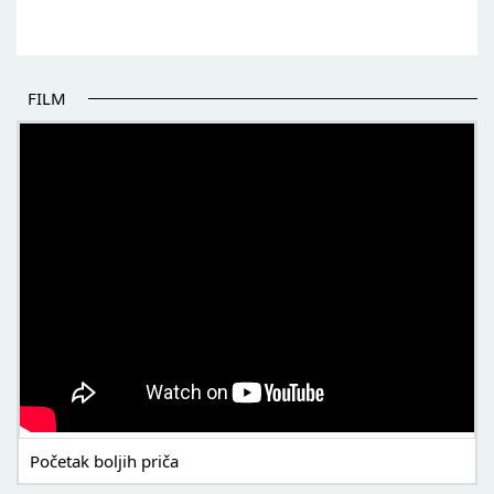
FILM
POČETAK BOLJIH PRIČA
Početak boljih priča