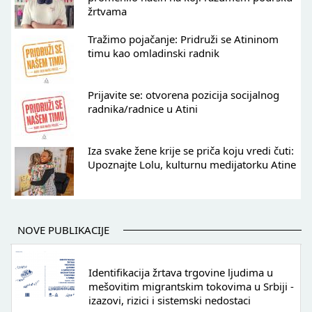
žrtvama
Tražimo pojačanje: Pridruži se Atininom
timu kao omladinski radnik
Prijavite se: otvorena pozicija socijalnog
radnika/radnice u Atini
Iza svake žene krije se priča koju vredi čuti:
Upoznajte Lolu, kulturnu medijatorku Atine
NOVE PUBLIKACIJE
Identifikacija žrtava trgovine ljudima u
mešovitim migrantskim tokovima u Srbiji -
izazovi, rizici i sistemski nedostaci