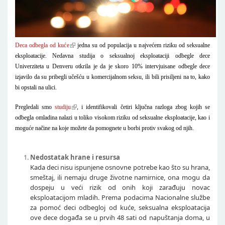
Deca odbegla od kuće
jedna su od populacija u najvećem riziku od seksualne
eksploatacije. Nedavna studija o seksualnoj eksploataciji odbegle dece
Univerziteta u Denveru otkrila je da je skoro 10% intervjuisane odbegle dece
izjavilo da su pribegli učešću u komercijalnom seksu, ili bili prisiljeni na to, kako
bi opstali na ulici.
Pregledali smo
studiju
, i identifikovali četiri ključna razloga zbog kojih se
odbegla omladina nalazi u toliko visokom riziku od seksualne eksploatacije, kao i
moguće načine na koje možete da pomognete u borbi protiv svakog od njih.
Nedostatak hrane i resursa
Kada deci nisu ispunjene osnovne potrebe kao što su hrana,
smeštaj, ili nemaju druge životne namirnice, ona mogu da
dospeju u veći rizik od onih koji zarađuju novac
eksploatacijom mladih. Prema podacima Nacionalne službe
za pomoć deci odbegloj od kuće, seksualna eksploatacija
ove dece događa se u prvih 48 sati od napuštanja doma, u