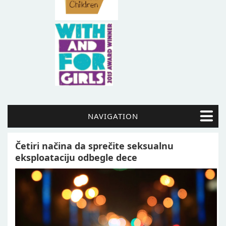
NAVIGATION
Četiri načina da sprečite seksualnu
eksploataciju odbegle dece