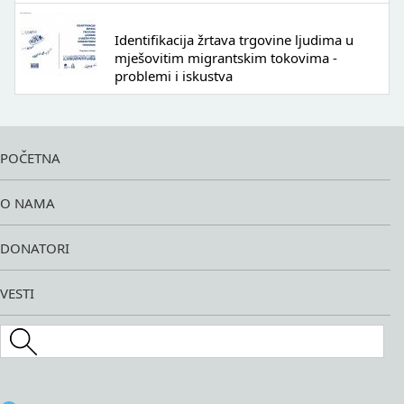
Identifikacija žrtava trgovine ljudima u
mješovitim migrantskim tokovima -
problemi i iskustva
POČETNA
O NAMA
DONATORI
VESTI
Search this site