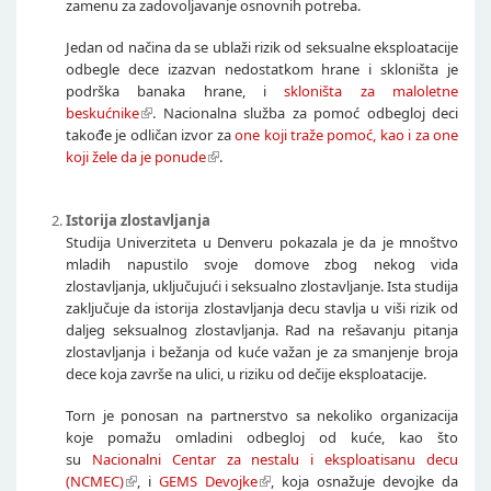
zamenu za zadovoljavanje osnovnih potreba.
Jedan od načina da se ublaži rizik od seksualne eksploatacije
odbegle dece izazvan nedostatkom hrane i skloništa je
podrška banaka hrane, i
skloništa za maloletne
beskućnike
. Nacionalna služba za pomoć odbegloj deci
takođe je odličan izvor za
one koji traže pomoć, kao i za one
koji žele da je ponude
.
Istorija zlostavljanja
Studija Univerziteta u Denveru pokazala je da je mnoštvo
mladih napustilo svoje domove zbog nekog vida
zlostavljanja, uključujući i seksualno zlostavljanje. Ista studija
zaključuje da istorija zlostavljanja decu stavlja u viši rizik od
daljeg seksualnog zlostavljanja. Rad na rešavanju pitanja
zlostavljanja i bežanja od kuće važan je za smanjenje broja
dece koja završe na ulici, u riziku od dečije eksploatacije.
Torn je ponosan na partnerstvo sa nekoliko organizacija
koje pomažu omladini odbegloj od kuće, kao što
su
Nacionalni Centar za nestalu i eksploatisanu decu
(NCMEC)
, i
GEMS Devojke
, koja osnažuje devojke da