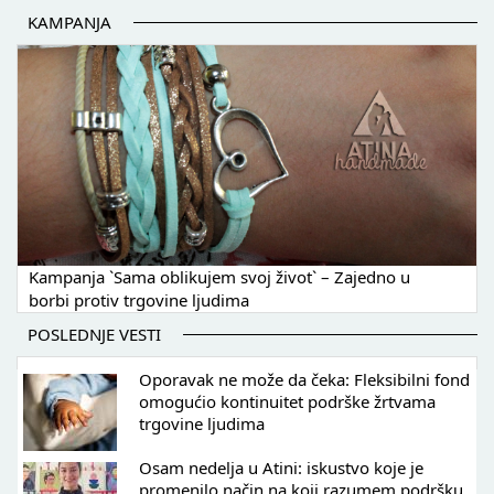
KAMPANJA
Kampanja `Sama oblikujem svoj život` – Zajedno u
borbi protiv trgovine ljudima
POSLEDNJE VESTI
Oporavak ne može da čeka: Fleksibilni fond
omogućio kontinuitet podrške žrtvama
trgovine ljudima
Osam nedelja u Atini: iskustvo koje je
promenilo način na koji razumem podršku