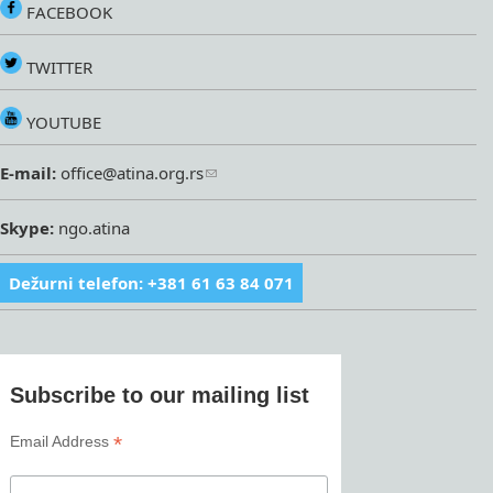
FACEBOOK
TWITTER
YOUTUBE
E-mail:
office@atina.org.rs
Skype:
ngo.atina
Dežurni telefon: +381 61 63 84 071
Subscribe to our mailing list
*
Email Address