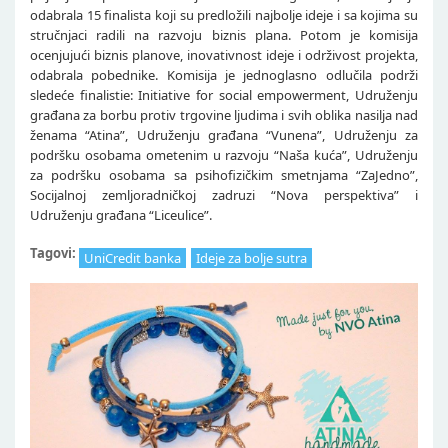
odabrala 15 finalista koji su predložili najbolje ideje i sa kojima su
stručnjaci radili na razvoju biznis plana. Potom je komisija
ocenjujući biznis planove, inovativnost ideje i održivost projekta,
odabrala pobednike. Komisija je jednoglasno odlučila podrži
sledeće finalistie: Initiative for social empowerment, Udruženju
građana za borbu protiv trgovine ljudima i svih oblika nasilja nad
ženama “Atina”, Udruženju građana “Vunena”, Udruženju za
podršku osobama ometenim u razvoju “Naša kuća”, Udruženju
za podršku osobama sa psihofizičkim smetnjama “ZaJedno”,
Socijalnoj zemljoradničkoj zadruzi “Nova perspektiva” i
Udruženju građana “Liceulice”.
Tagovi:
UniCredit banka
Ideje za bolje sutra