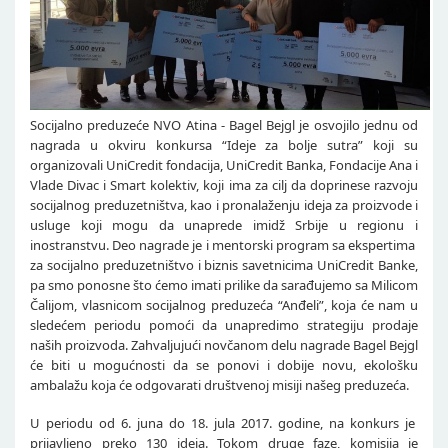
Socijalno preduzeće NVO Atina - Bagel Bejgl je osvojilo jednu od
nagrada u okviru konkursa “Ideje za bolje sutra” koji su
organizovali UniCredit fondacija, UniCredit Banka, Fondacije Ana i
Vlade Divac i Smart kolektiv, koji ima za cilj da doprinese razvoju
socijalnog preduzetništva, kao i pronalaženju ideja za proizvode i
usluge koji mogu da unaprede imidž Srbije u regionu i
inostranstvu. Deo nagrade je i mentorski program sa ekspertima
za socijalno preduzetništvo i biznis savetnicima UniCredit Banke,
pa smo ponosne što ćemo imati prilike da sarađujemo sa Milicom
Čalijom, vlasnicom socijalnog preduzeća “Anđeli”, koja će nam u
sledećem periodu pomoći da unapredimo strategiju prodaje
naših proizvoda. Zahvaljujući novčanom delu nagrade Bagel Bejgl
će biti u mogućnosti da se ponovi i dobije novu, ekološku
ambalažu koja će odgovarati društvenoj misiji našeg preduzeća.
U periodu od 6. juna do 18. jula 2017. godine, na konkurs je
prijavljeno preko 130 ideja. Tokom druge faze, komisija je