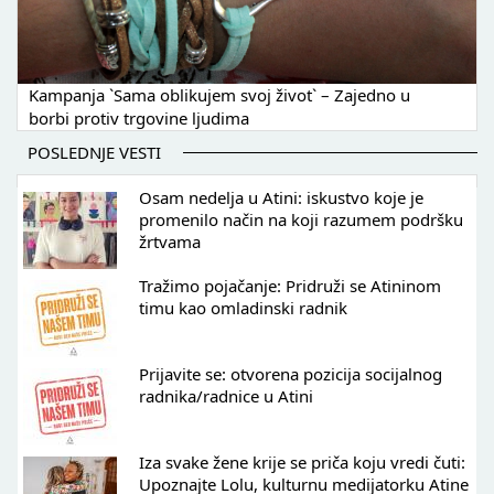
Kampanja `Sama oblikujem svoj život` – Zajedno u
borbi protiv trgovine ljudima
POSLEDNJE VESTI
Osam nedelja u Atini: iskustvo koje je
promenilo način na koji razumem podršku
žrtvama
Tražimo pojačanje: Pridruži se Atininom
timu kao omladinski radnik
Prijavite se: otvorena pozicija socijalnog
radnika/radnice u Atini
Iza svake žene krije se priča koju vredi čuti:
Upoznajte Lolu, kulturnu medijatorku Atine