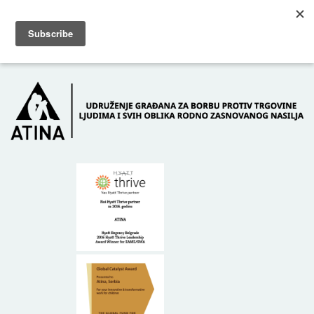
Skip to main content
Dežurni telefon: +381 61 63 84 071
POČETNA
O NAMA
DONATORI
KONTAKT