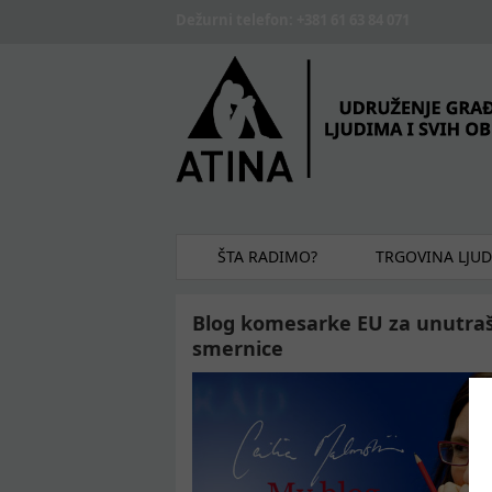
Skip to main content
Dežurni telefon: +381 61 63 84 071
ŠTA RADIMO?
TRGOVINA LJU
Blog komesarke EU za unutraš
smernice