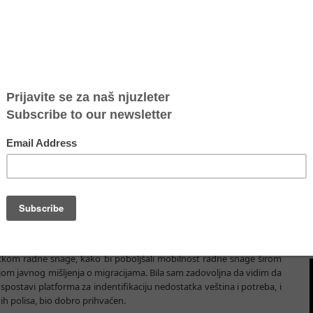
e je održan prvi neformalni sastanak JAI Saveta, tokom italijanskog
šnjih poslova, radili smo intezivno na implementaciji Stokholmske
ili na legalnoj migraciji i jačanju Šengenske saradnje, pojačavajući
rupcije, terorizma itd. Sad je vreme da se gleda napred, a strateške
 pravde koje je Evropski savet bezbednosti usvojio na junskom
ukazuje na značaj koji Evropska Unija pridaje ovoj oblasti saradnje.
nog reda na sastanku sa ministrima u Milanu.
 biti na implementaciji onoga što smo dogovorili, i uveriti se da
jemo i na najbolji način iskoristimo naše postojuće alate, i ostanemo
o azilu, migraciji i organizovanom kriminalu, uvek javljati. Ministri su
 o tome kako se možemo uveriti da je naš sindikat otvoren za veštine
nju ekonomije i sumornim demografskim podacima. Moramo objasniti
eret, posebno u ovoj teškoj političkoj klimi sa porastom rasizma i
šta bi EU mogla da uradi da privuče talenat u ključnim sektorima
tkom radne snage, kako bi poboljšali mobilnost radne snage širom
jom javnog mišljenja o migracijama. Bila sam zadovoljna da vidim da
uspostavi platforma za indentifikaciju nedostatka veština i potreba, i
h polisa, bio dobro prihvaćen.