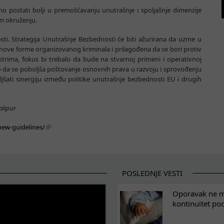
postati bolji u premošćavanju unutrašnje i spoljašnje dimenzije
em okruženju.
ti. Strategija Unutrašnje Bezbednosti će biti ažurirana da uzme u
, nove forme organizovanog kriminala i prilagođena da se bori protiv
strima, fokus bi trebalo da bude na stvarnoj primeni i operativnoj
 da se poboljša poštovanje osnovnih prava u razvoju i sprovođenju
ljšati sinergiju između politike unutrašnje bezbednosti EU i drugih
alipur
new-guidelines/
POSLEDNJE VESTI
Oporavak ne mo
kontinuitet po