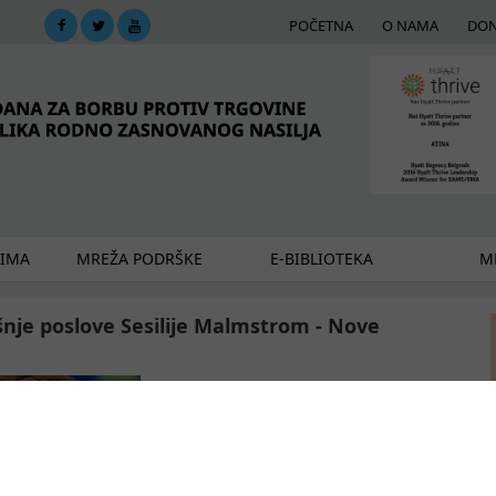
POČETNA
O NAMA
DON
DIMA
MREŽA PODRŠKE
E-BIBLIOTEKA
ME
nje poslove Sesilije Malmstrom - Nove