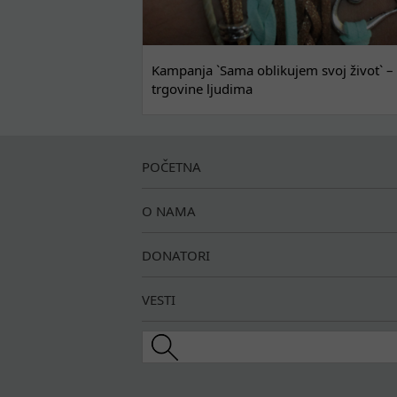
Kampanja `Sama oblikujem svoj život` – 
trgovine ljudima
POČETNA
O NAMA
DONATORI
VESTI
Search this site