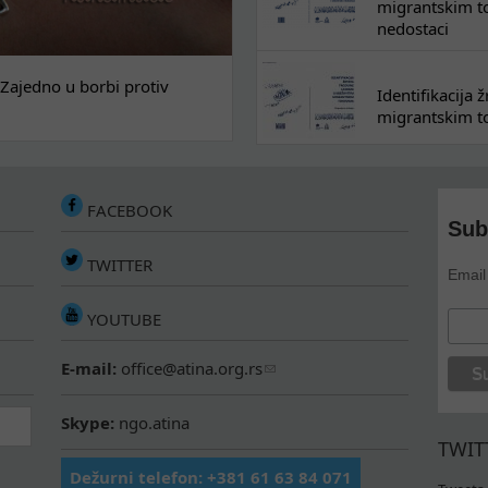
migrantskim tok
nedostaci
Zajedno u borbi protiv
Identifikacija
migrantskim to
FACEBOOK
Sub
TWITTER
Email
YOUTUBE
E-mail:
office@atina.org.rs
Skype:
ngo.atina
TWIT
Dežurni telefon: +381 61 63 84 071