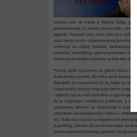
Upravo sam se vratila iz Milana, Italija, gd
predsedavanja. U oblasti pravosuđa i unutra
agende. Postavili smo nove zakone o azilu, rad
našu borbu protiv organizovanog kriminala, ko
smernice za oblast slobode, bezbednosti i
sastanku, identifikuju glavne prioritete. Ovo 
Ove nove strateške smernice su bile deo dnev
Postoji opšti sporazum da glavni fokus mora
funkcioniše u praksi. Mi treba da se konsolidu
fleksibilni za izazove koji će se, kada se radi 
razgovarali o pitanju migracija radne snage, i
i talente koji su nam potrebni u oporavlja
da je migracija i mobilnost prednost, a ne t
populizma. Ministri su diskutovali o tome 
oštećenim neusklađenošću veština i nedosta
EU, i kako da se suoči sa negativnom percepci
je predlog, založen od strane komisije, da se 
promoviše benčmarking uspešnih integracioni