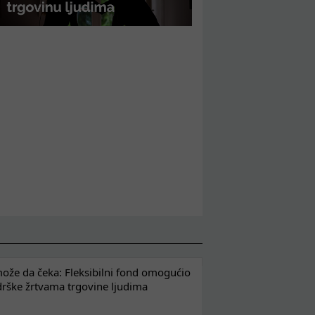
že da čeka: Fleksibilni fond omogućio
drške žrtvama trgovine ljudima