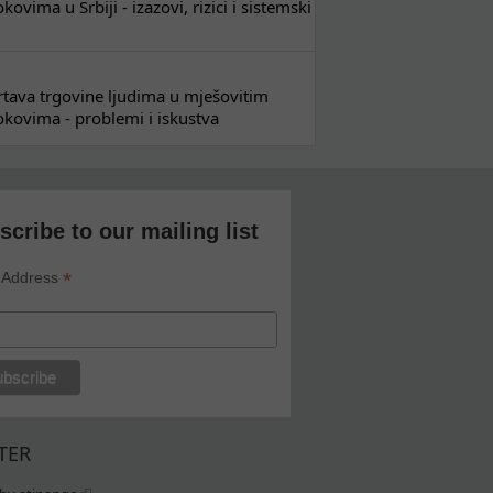
ovima u Srbiji - izazovi, rizici i sistemski
 žrtava trgovine ljudima u mješovitim
kovima - problemi i iskustva
scribe to our mailing list
*
 Address
TER