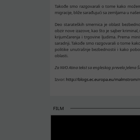
Takođe smo razgovarali o tome kako možemo 
migracije, bliže sarađujući sa zemljama u naš
Deo starateških smernica je oblast bezbednos
obzir nove izazove, kao što je sajber kriminal
krijumčarenja i trgovine ljudima. Prema mini
saradnji. Takođe smo razgovarali o tome kako
politike unutrašnje bezbednostii i kako pobo
oblasti.
Za NVO Atina tekst sa engleskog prevela Jelena Š
Izvor:
http://blogs.ec.europa.eu/malmstrom/
FILM
POČETAK BOLJIH PRIČA