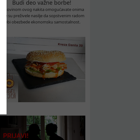
Budi deo važne borbe!
Kupovinom ovog nakita omogućavate onima
koje su preživele nasilje da sopstvenim radom
sebi obezbede ekonomsku samostalnost.