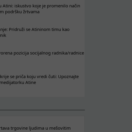
 Atini: iskustvo koje je promenilo način
em podršku žrtvama
nje: Pridruži se Atininom timu kao
nik
tvorena pozicija socijalnog radnika/radnice
krije se priča koju vredi čuti: Upoznajte
 medijatorku Atine
 žrtava trgovine ljudima u mešovitim