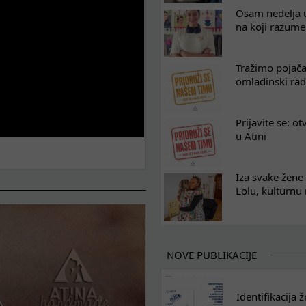
Osam nedelja u
na koji razum
Tražimo pojača
omladinski rad
Prijavite se: o
u Atini
Iza svake žene 
Lolu, kulturnu
NOVE PUBLIKACIJE
Identifikacija