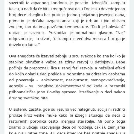
savetnik iz zapadnog Londona, je posetio izbeglički kamp u
Kaleu, u nadi da će biti u mogućnosti da u Englesku dovede jedan
broj dece izbeglica bez pratnje. Jednog prijatnog jesenjeg dana,
primetio je dečaka avganistanca koji je drhtao i bio obliven
znojem, kao da ima povišenu temperature. “Da li je bolestan?”
upitao je savetnik. Prevodilac je odmahnuo glavom. “Ne,”
odgovorio je, u stvari, “u kampu je već dva meseca I to ga je
dovelo do ludila.”
Ova anegdota će izazvati zebnju u srcu svakoga ko zna koliko je
stabilno okruženje važno za zdrav razvoj u detinjstvu. Bebe
počinju da prepoznaju lica u ranoj fazi razvoja, a neželjeni efekti
do kojih dolazi usled prekida u odnosima sa odraslim osobama
od poverenja – anksioznost, nesigurnost, samopovređivanje,
agresija – su propisno dokumentovani od kada je britanski
psihoanalitičar John Bowlby sproveo istraživanje o deci nakon
drugog svetskog rata.
U sistemu zaštite, gde su resursi već nategnuti, socijalni radnici
prolaze kroz velike muke kako bi izbegli situaciju da deca iz
rasturenih porodica često menjaju staratelje. Mi puno toga
znamo o uticaju razdvajanja dece od roditelja, čak i u zemljama
koje nisu ratne zone. Ali, deca izbeglice bez pratnje spadaju u