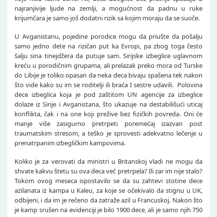
najranjivije ljude na zemlji, a mogućnost da padnu u ruke
krijumčara je samo još dodatni rizik sa kojim moraju da se suoče.
U Avganistanu, pojedine porodice mogu da priušte da pošalju
samo jedno dete na rizičan put ka Evropi, pa zbog toga često
šalju sina tinejdžera da putuje sam. Sirijske izbeglice uglavnom
kreću u porodičnim grupama, ali prelazak preko mora od Turske
do Libije je toliko opasan da neka deca bivaju spašena tek nakon
što vide kako su im se roditelji ili braća I sestre udavili. Polovina
dece izbeglica koja je pod zaštitom UN agencije za izbeglice
dolaze iz Sirije i Avganistana, što ukazuje na destabilišući uticaj
konflikta, čak i na one koji prežive bez fizičkih povreda. Oni će
manje više zasigurno pretrpeti poremećaj izazvan post
traumatskim stresom, a teško je sprovesti adekvatno lečenje u
prenatrpanim izbegličkim kampovima.
Koliko je za verovati da ministri u Britanskoj vladi ne mogu da
shvate kakvu štetu su ova deca već pretrpela? Ili zar im nije stalo?
Tokom ovog meseca ispostavilo se da su zahtevi stotine dece
azilanata iz kampa u Kaleu, za koje se očekivalo da stignu u UK,
odbijeni, i da im je rečeno da zatraže azil u Francuskoj. Nakon što
je kamp srušen na evidenciji je bilo 1900 dece, ali je samo njih 750