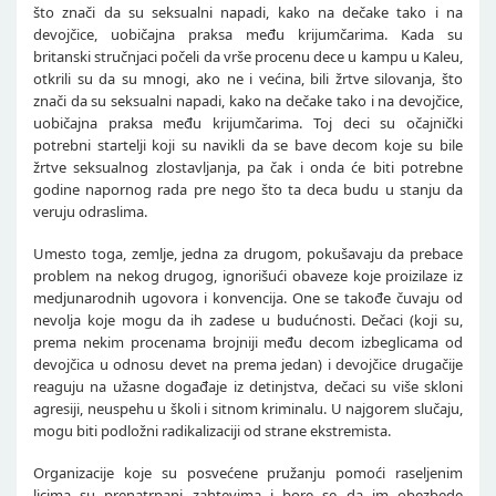
što znači da su seksualni napadi, kako na dečake tako i na
devojčice, uobičajna praksa među krijumčarima.
Kada su
britanski stručnjaci počeli da vrše procenu dece u kampu u Kaleu,
otkrili su da su mnogi, ako ne i većina, bili žrtve silovanja, što
znači da su seksualni napadi, kako na dečake tako i na devojčice,
uobičajna praksa među krijumčarima.
Toj deci su očajnički
potrebni startelji koji su navikli da se bave decom koje su bile
žrtve seksualnog zlostavljanja, pa čak i onda će biti potrebne
godine napornog rada pre nego što ta deca budu u stanju da
veruju odraslima.
Umesto toga, zemlje, jedna za drugom, pokušavaju da prebace
problem na nekog drugog, ignorišući obaveze koje proizilaze iz
medjunarodnih ugovora i konvencija. One se takođe čuvaju od
nevolja koje mogu da ih zadese u budućnosti. Dečaci (koji su,
prema nekim procenama brojniji među decom izbeglicama od
devojčica u odnosu devet na prema jedan) i devojčice drugačije
reaguju na užasne događaje iz detinjstva, dečaci su više skloni
agresiji, neuspehu u školi i sitnom kriminalu. U najgorem slučaju,
mogu biti podložni radikalizaciji od strane ekstremista.
Organizacije koje su posvećene pružanju pomoći raseljenim
licima su prenatrpani zahtevima i bore se da im obezbede