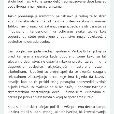
stiglo kod nas. A to je samo delić traumatizovane dece koja su
već u Evropi ili na njenim granicama.
Takvo ponašanje je sramotno, pa čak iako je razlog za to strah
koji Britanska vlada ima od naslova u desničarskim novinama.
Tabloidi ne prezaju od satanizovanja izbeglica svih uzrasta, sa
impulsivnom tendencijom ka odbijanju svake teorije koja
sugeriše da štete pretrpljene u detinstvu imaju dalekosežne
posledice na odraslu osobu.
Sam pogled na ljude srednjih godina u Velikoj Britaniji koji se
pred kamerama rasplaču kada govore o tome kako su bili
silovani u detinjstvu, ne ostavlja nikakva prostor za sumnju na
dugoročne posledice, uključujujući i rasturene veze i
alkoholizam. Upućeni su brojni apeli da se okonča istraga o
seksualnom zlostavljanju dece, koje ima izgleda da izazove
nevolje, kao da će prekid celog postupka obezvrediti tvrdnje
hiljada žrtava. To, svakako ne bi bio slučaj. I nedavne tvrdnje o
sistematskom zlostavljanju dece u fudbalskim klubovima su
otkrile još jednu oblast života o kojoj se godinama ćutalo.
Kada su britanski stručnjaci počeli da vrše procenu dece u kampu
u Kaleu, otkrili su da su mnogi, ako ne i većina, bili žrtve silovanja,