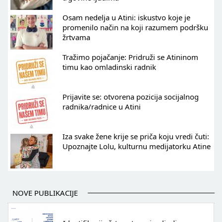
Osam nedelja u Atini: iskustvo koje je
promenilo način na koji razumem podršku
žrtvama
Tražimo pojačanje: Pridruži se Atininom
timu kao omladinski radnik
Prijavite se: otvorena pozicija socijalnog
radnika/radnice u Atini
Iza svake žene krije se priča koju vredi čuti:
Upoznajte Lolu, kulturnu medijatorku Atine
NOVE PUBLIKACIJE