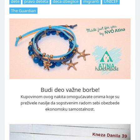
dete
pravo deteta
deca izbeglice
migranti
UNICEF
The Guardian
Budi deo važne borbe!
Kupovinom ovog nakita omogućavate onima koje su
preživele nasilje da sopstvenim radom sebi obezbede
ekonomsku samostalnost.