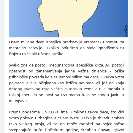
Osam miliona dece izbeglica predstavlja vremensku bombu za
mentalno zdravlje. Ukoliko odlučimo da sada ignorišemo tu
činjecu to će biti užasna greška.
Svako zna da postoji međunarodna izbeglička kriza. Ali, postoji
opasnost od zanemarivanja jedne važne činjenice – teška
psihološke povreda koja se nanosi milionima dece. Ovakva vrsta
povrede je nije očigledna kao fizička povreda, ali još od kraja
drugog svetskog rata većina evropskih zemalja nije morala u
tolikoj meri da se nosi sa traumama koje se mogu javiti u
detinjstvu.
Prema podacima UNICEF-a, ima 8 miliona takve dece, što čini
skoro polovinu izbeglica u celom svetu. Teško je shvatiti smisao
tako velikog broja, ali se on može razložiti na pojedinačne
srceparajuće priče. Početkom godine, Stephen Cowan, glavni