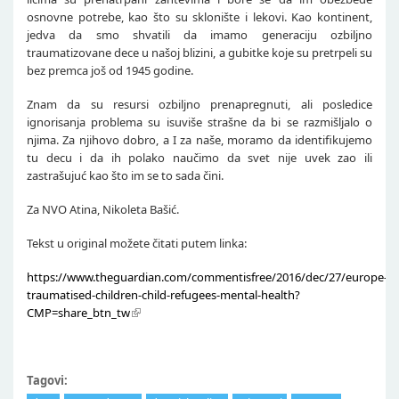
osnovne potrebe, kao što su sklonište i lekovi. Kao kontinent,
jedva da smo shvatili da imamo generaciju ozbiljno
traumatizovane dece u našoj blizini, a gubitke koje su pretrpeli su
bez premca još od 1945 godine.
Znam da su resursi ozbiljno prenapregnuti, ali posledice
ignorisanja problema su isuviše strašne da bi se razmišljalo o
njima. Za njihovo dobro, a I za naše, moramo da identifikujemo
tu decu i da ih polako naučimo da svet nije uvek zao ili
zastrašujuć kao što im se to sada čini.
Za NVO Atina, Nikoleta Bašić.
Tekst u original možete čitati putem linka:
https://www.theguardian.com/commentisfree/2016/dec/27/europe-
traumatised-children-child-refugees-mental-health?
CMP=share_btn_tw
Tagovi: