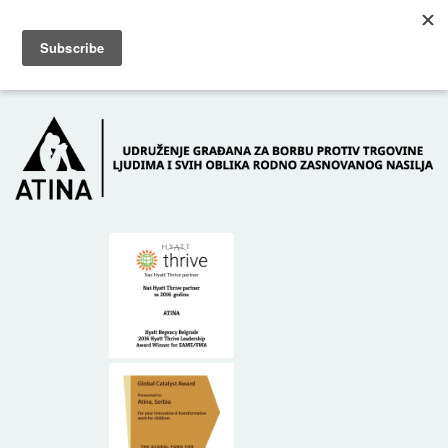
Skip to main content
Dežurni telefon: +381 61 63 84 071
POČETNA
O NAMA
DONATORI
KONTAKT