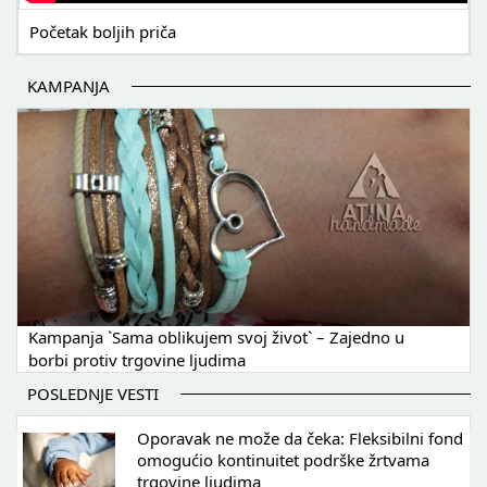
Početak boljih priča
KAMPANJA
Kampanja `Sama oblikujem svoj život` – Zajedno u
borbi protiv trgovine ljudima
POSLEDNJE VESTI
Oporavak ne može da čeka: Fleksibilni fond
omogućio kontinuitet podrške žrtvama
trgovine ljudima