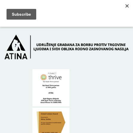
Skip to main content
Dežurni telefon: +381 61 63 84 071
POČETNA
O NAMA
DONATORI
KONTAKT