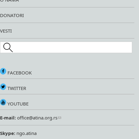
DONATORI
VESTI
Search this site
FACEBOOK
TWITTER
YOUTUBE
E-mail:
office@atina.org.rs
Skype:
ngo.atina