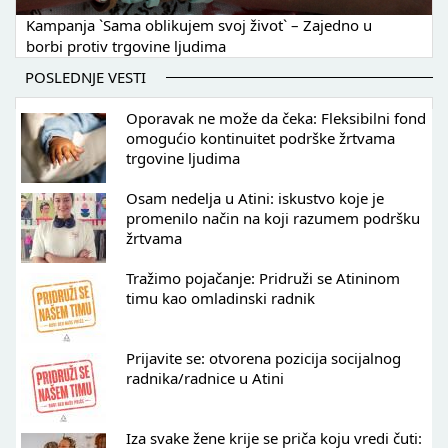
Kampanja `Sama oblikujem svoj život` – Zajedno u
borbi protiv trgovine ljudima
POSLEDNJE VESTI
Oporavak ne može da čeka: Fleksibilni fond
omogućio kontinuitet podrške žrtvama
trgovine ljudima
Osam nedelja u Atini: iskustvo koje je
promenilo način na koji razumem podršku
žrtvama
Tražimo pojačanje: Pridruži se Atininom
timu kao omladinski radnik
Prijavite se: otvorena pozicija socijalnog
radnika/radnice u Atini
Iza svake žene krije se priča koju vredi čuti: