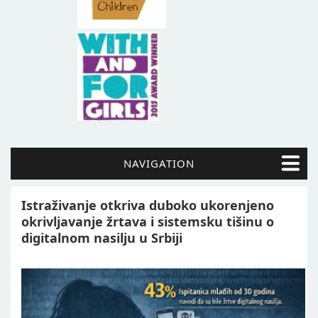
NAVIGATION
Istraživanje otkriva duboko ukorenjeno
okrivljavanje žrtava i sistemsku tišinu o
digitalnom nasilju u Srbiji