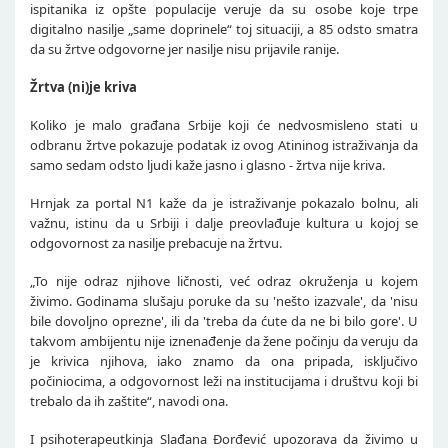
ispitanika iz opšte populacije veruje da su osobe koje trpe
digitalno nasilje „same doprinele“ toj situaciji, a 85 odsto smatra
da su žrtve odgovorne jer nasilje nisu prijavile ranije.
Žrtva (ni)je kriva
Koliko je malo građana Srbije koji će nedvosmisleno stati u
odbranu žrtve pokazuje podatak iz ovog Atininog istraživanja da
samo sedam odsto ljudi kaže jasno i glasno - žrtva nije kriva.
Hrnjak za portal N1 kaže da je istraživanje pokazalo bolnu, ali
važnu, istinu da u Srbiji i dalje preovlađuje kultura u kojoj se
odgovornost za nasilje prebacuje na žrtvu.
„To nije odraz njihove ličnosti, već odraz okruženja u kojem
živimo. Godinama slušaju poruke da su 'nešto izazvale', da 'nisu
bile dovoljno oprezne', ili da 'treba da ćute da ne bi bilo gore'. U
takvom ambijentu nije iznenađenje da žene počinju da veruju da
je krivica njihova, iako znamo da ona pripada, isključivo
počiniocima, a odgovornost leži na institucijama i društvu koji bi
trebalo da ih zaštite“, navodi ona.
I psihoterapeutkinja Slađana Đorđević upozorava da živimo u