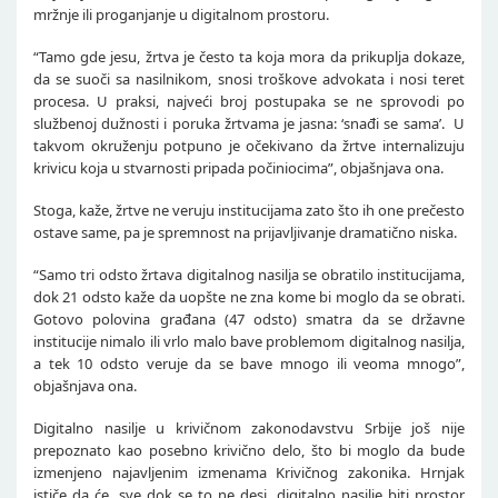
mržnje ili proganjanje u digitalnom prostoru.
“Tamo gde jesu, žrtva je često ta koja mora da prikuplja dokaze,
da se suoči sa nasilnikom, snosi troškove advokata i nosi teret
procesa. U praksi, najveći broj postupaka se ne sprovodi po
službenoj dužnosti i poruka žrtvama je jasna: ‘snađi se sama’. U
takvom okruženju potpuno je očekivano da žrtve internalizuju
krivicu koja u stvarnosti pripada počiniocima”, objašnjava ona.
Stoga, kaže, žrtve ne veruju institucijama zato što ih one prečesto
ostave same, pa je spremnost na prijavljivanje dramatično niska.
“Samo tri odsto žrtava digitalnog nasilja se obratilo institucijama,
dok 21 odsto kaže da uopšte ne zna kome bi moglo da se obrati.
Gotovo polovina građana (47 odsto) smatra da se državne
institucije nimalo ili vrlo malo bave problemom digitalnog nasilja,
a tek 10 odsto veruje da se bave mnogo ili veoma mnogo”,
objašnjava ona.
Digitalno nasilje u krivičnom zakonodavstvu Srbije još nije
prepoznato kao posebno krivično delo, što bi moglo da bude
izmenjeno najavljenim izmenama Krivičnog zakonika. Hrnjak
ističe da će, sve dok se to ne desi, digitalno nasilje biti prostor