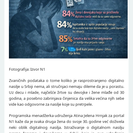
Fotografija: Izvor N1
Zvaničnih podataka o tome koliko je rasprostranjeno digitalno
nasilje u Srbiji nema, ali stručnjaci nemaju dileme da je u porastu.
Uz decu i mlade, najčešće žrtve su devojke i žene mlađe od 30
godina, a posebno zabrinjava činjenica da velika većina njih sebe
vide kao odgovorne za nasilje koje su pretrpele.
Programska menadžerka udruženja Atina Jelena Hrnjak za portal
N1 kaže da je svaka druga žena do svoje 30. godine već doživela
neki oblik digitalnog nasilja. Istraživanje o digitalnom nasilju