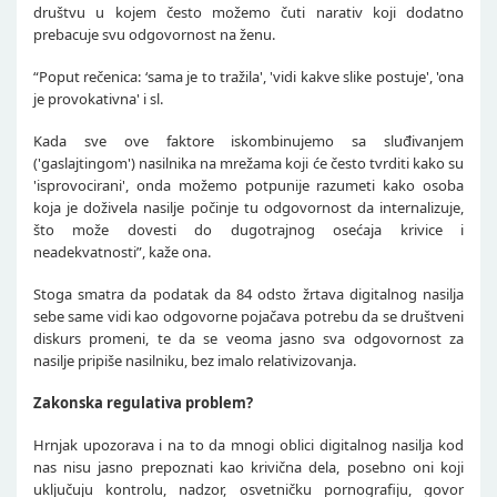
društvu u kojem često možemo čuti narativ koji dodatno
prebacuje svu odgovornost na ženu.
“Poput rečenica: ‘sama je to tražila', 'vidi kakve slike postuje', 'ona
je provokativna' i sl.
Kada sve ove faktore iskombinujemo sa sluđivanjem
('gaslajtingom') nasilnika na mrežama koji će često tvrditi kako su
'isprovocirani', onda možemo potpunije razumeti kako osoba
koja je doživela nasilje počinje tu odgovornost da internalizuje,
što može dovesti do dugotrajnog osećaja krivice i
neadekvatnosti”, kaže ona.
Stoga smatra da podatak da 84 odsto žrtava digitalnog nasilja
sebe same vidi kao odgovorne pojačava potrebu da se društveni
diskurs promeni, te da se veoma jasno sva odgovornost za
nasilje pripiše nasilniku, bez imalo relativizovanja.
Zakonska regulativa problem?
Hrnjak upozorava i na to da mnogi oblici digitalnog nasilja kod
nas nisu jasno prepoznati kao krivična dela, posebno oni koji
uključuju kontrolu, nadzor, osvetničku pornografiju, govor