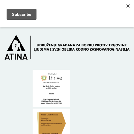
Skip to main content
Dežurni telefon: +381 61 63 84 071
POČETNA
O NAMA
DONATORI
KONTAKT