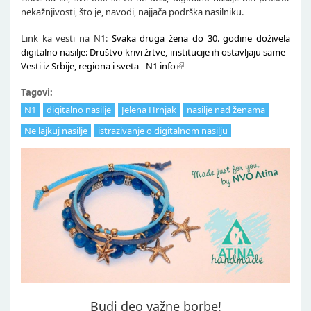
nekažnjivosti, što je, navodi, najjača podrška nasilniku.
Link ka vesti na N1:
Svaka druga žena do 30. godine doživela
digitalno nasilje: Društvo krivi žrtve, institucije ih ostavljaju same -
Vesti iz Srbije, regiona i sveta - N1 info
Tagovi:
N1
digitalno nasilje
Jelena Hrnjak
nasilje nad ženama
Ne lajkuj nasilje
istrazivanje o digitalnom nasilju
Budi deo važne borbe!