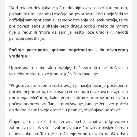
“Kod mladih devojaka je još nedovoljno jasan osećaj identiteta,
pa samim tim i granica i osećaja odgovornosti. Kod tinejdžerki se
doživljaj samopouzdanja i samopoštovanja još uvek razvija, te će
pre dovesti sebe u pitanje nego drugu osobu (‘nešto sa mnom
nije u redu' ili 'mora da sam ja nešto loše uradila')”, navodi
psihoterapeutkinja.
Počinje postepeno, gotovo neprimetno - do otvorenog
vređanja
Upozorava da digitalno nasilje, baš zato što se dešava u
virtuelnom svetu, ove granice još više zamagljuje.
“Pogotovo što veoma često ovaj tip nasilja počinje postepeno,
gotovo neprimetno, te se osoba vremenom navikava na taj način
obraćanja. Međutim, kako vreme odmiče, ono se intenzivira i
počinje otvoreno vređanje i ponižavanje, kada je žena već počela
da dovodi sebe i svoje granice u pitanje”, objašnjava Đorđević.
Činjenica da veliki broj žrtava sebe smatra odgovornim
zabrinjava, ali još više je zabrinjavajuće što takvo mišljenje ima i
njihova okolina. Tako je istraživanje Atine ukazalo da 84 odsto