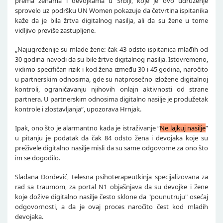
prema ženama i devojkama u Srbiji, koje je ovo udruženje
sprovelo uz podršku UN Women pokazuje da četvrtina ispitanika
kaže da je bila žrtva digitalnog nasilja, ali da su žene u tome
vidljivo previše zastupljene.
„Najugroženije su mlade žene: čak 43 odsto ispitanica mlađih od
30 godina navodi da su bile žrtve digitalnog nasilja. Istovremeno,
vidimo specifičan rizik i kod žena između 30 i 45 godina, naročito
u partnerskim odnosima, gde su natprosečno izložene digitalnoj
kontroli, ograničavanju njihovih onlajn aktivnosti od strane
partnera. U partnerskim odnosima digitalno nasilje je produžetak
kontrole i zlostavljanja“, upozorava Hrnjak.
Ipak, ono što je alarmantno kada je istraživanje “
Ne lajkuj nasilje
”
u pitanju je podatak da čak 84 odsto žena i devojaka koje su
preživele digitalno nasilje misli da su same odgovorne za ono što
im se dogodilo.
Slađana Đorđević, telesna psihoterapeutkinja specijalizovana za
rad sa traumom, za portal N1 objašnjava da su devojke i žene
koje dožive digitalno nasilje često sklone da "pounutruju" osećaj
odgovornosti, a da je ovaj proces naročito čest kod mladih
devojaka.