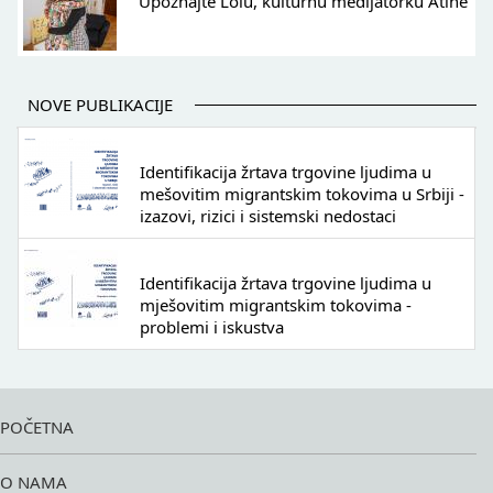
Upoznajte Lolu, kulturnu medijatorku Atine
NOVE PUBLIKACIJE
Identifikacija žrtava trgovine ljudima u
mešovitim migrantskim tokovima u Srbiji -
izazovi, rizici i sistemski nedostaci
Identifikacija žrtava trgovine ljudima u
mješovitim migrantskim tokovima -
problemi i iskustva
POČETNA
O NAMA