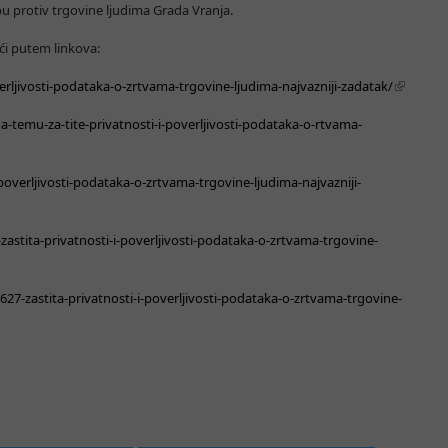
u protiv trgovine ljudima Grada Vranja.
i putem linkova:
verljivosti-podataka-o-zrtvama-trgovine-ljudima-najvazniji-zadatak/
a-temu-za-tite-privatnosti-i-poverljivosti-podataka-o-rtvama-
-poverljivosti-podataka-o-zrtvama-trgovine-ljudima-najvazniji-
zastita-privatnosti-i-poverljivosti-podataka-o-zrtvama-trgovine-
27-zastita-privatnosti-i-poverljivosti-podataka-o-zrtvama-trgovine-