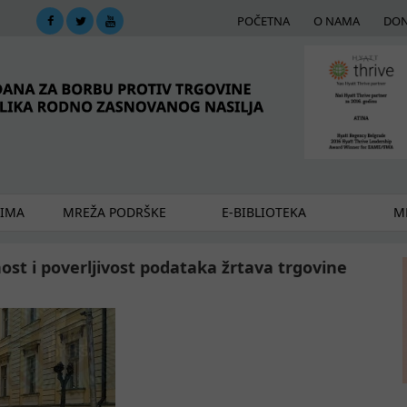
POČETNA
O NAMA
DON
DIMA
MREŽA PODRŠKE
E-BIBLIOTEKA
ME
st i poverljivost podataka žrtava trgovine