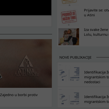
Prijavite se: o
u Atini
Iza svake žene 
Lolu, kulturnu
NOVE PUBLIKACIJE
Identifikacija
migrantskim tok
nedostaci
Zajedno u borbi protiv
Identifikacija
migrantskim to