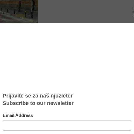
NA, 2021
 o žrtvama trgovine ljudima najvažniji je zadatak koji mora postati
ji se bave njihovom zaštitom, zaključak je sastanka koji je održan u
borbu protiv trgovine ljudima iz Vranja, Leskovca, Pirota i Prokuplja.
a lokalnih praksi: Kako čuvamo pravo na privatnost i poverljivost
blika rodno zasnovanog nasilja?” prisustvovali su predstavnici/ce
ra za socijalni rad, Crvenog krsta…
a borbu protiv trgovine ljudima grada Vranja, pozvala je na tešnje
sprečiti kršenje prava na privatnosti i poverljivost podataka žrtava
kako bi se sprečila sekundarna viktimizacija žrtava.
irekcije policije, Kancelarije Ministartsva unutrašnjih poslova za
 ljudima, osvrćući se na Zakon o policiji koji u više članova predviđa
 privatnosti i poverljivosti podataka o ličnosti žrtava trgovine važna