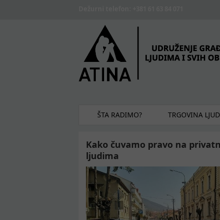
Skip to main content
Dežurni telefon: +381 61 63 84 071
ŠTA RADIMO?
TRGOVINA LJU
Kako čuvamo pravo na privatno
ljudima