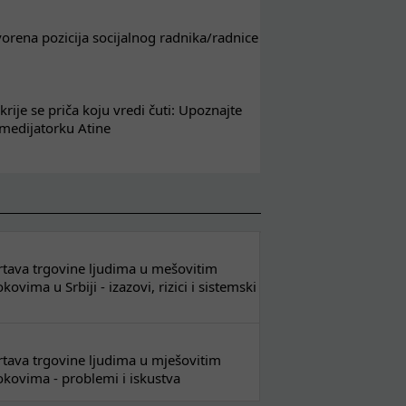
tvorena pozicija socijalnog radnika/radnice
krije se priča koju vredi čuti: Upoznajte
 medijatorku Atine
 žrtava trgovine ljudima u mešovitim
ovima u Srbiji - izazovi, rizici i sistemski
 žrtava trgovine ljudima u mješovitim
kovima - problemi i iskustva