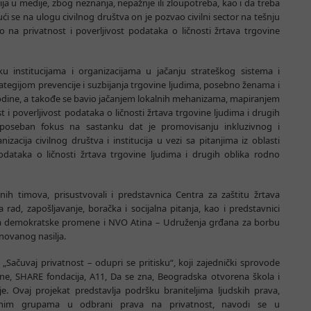
ija u medije, zbog neznanja, nepažnje ili zloupotreba, kao i da treba
i se na ulogu civilnog društva on je pozvao civilni sector na tešnju
vo na privatnost i poverljivost podataka o ličnosti žrtava trgovine
ku institucijama i organizacijama u jačanju strateškog sistema i
ategijom prevencije i suzbijanja trgovine ljudima, posebno ženama i
 godine, a takođe se bavio jačanjem lokalnih mehanizama, mapiranjem
t i poverljivost podataka o ličnosti žrtava trgovine ljudima i drugih
 poseban fokus na sastanku dat je promovisanju inkluzivnog i
zacija civilnog društva i institucija u vezi sa pitanjima iz oblasti
podataka o ličnosti žrtava trgovine ljudima i drugih oblika rodno
 timova, prisustvovali i predstavnica Centra za zaštitu žrtava
a rad, zapošljavanje, boračka i socijalna pitanja, kao i predstavnici
i za demokratske promene i NVO Atina – Udruženja grđana za borbu
snovanog nasilja.
„Sačuvaj privatnost – odupri se pritisku“, koji zajednički sprovode
ne, SHARE fondacija, A11, Da se zna, Beogradska otvorena škola i
e. Ovaj projekat predstavlja podršku braniteljima ljudskih prava,
oženim grupama u odbrani prava na privatnost, navodi se u