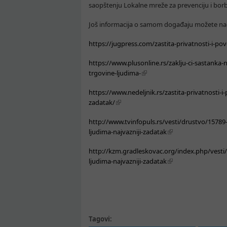
saopštenju Lokalne mreže za prevenciju i borb
Još informacija o samom događaju možete nać
https://jugpress.com/zastita-privatnosti-i-po
https://www.plusonline.rs/zaklju-ci-sastanka-n
trgovine-ljudima-
https://www.nedeljnik.rs/zastita-privatnosti-i
zadatak/
http://www.tvinfopuls.rs/vesti/drustvo/15789-
ljudima-najvazniji-zadatak
http://kzm.gradleskovac.org/index.php/vesti/6
ljudima-najvazniji-zadatak
Tagovi: