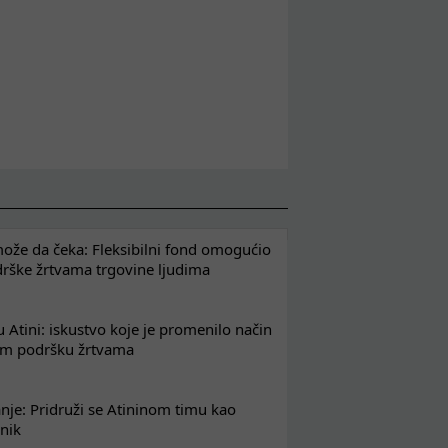
že da čeka: Fleksibilni fond omogućio
drške žrtvama trgovine ljudima
 Atini: iskustvo koje je promenilo način
em podršku žrtvama
nje: Pridruži se Atininom timu kao
nik