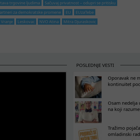
zrtava trgovine ljudima
Sačuvaj privatnost – odupri se pritisku
artneri za demokratske promene
EU
EUzaTebe
Vranje
Leskovac
NVO Atina
Mitra Djuraskovic
POSLEDNJE VESTI
Oporavak ne mo
kontinuitet po
Osam nedelja u
na koji razum
Tražimo pojača
omladinski rad