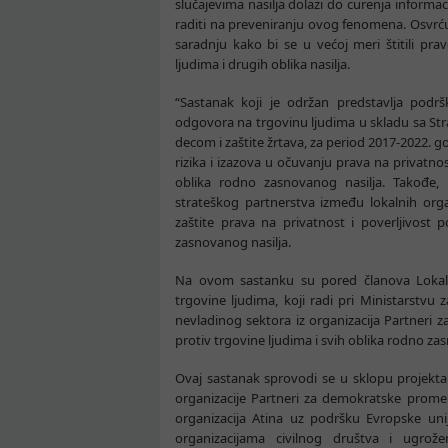
slučajevima nasilja dolazi do curenja informac
raditi na preveniranju ovog fenomena. Osvrćuć
saradnju kako bi se u većoj meri štitili pra
ljudima i drugih oblika nasilja.
“Sastanak koji je održan predstavlja podrš
odgovora na trgovinu ljudima u skladu sa Str
decom i zaštite žrtava, za period 2017-2022.
rizika i izazova u očuvanju prava na privatnos
oblika rodno zasnovanog nasilja. Takođe,
strateškog partnerstva između lokalnih organi
zaštite prava na privatnost i poverljivost 
zasnovanog nasilja.
Na ovom sastanku su pored članova Lokalnih
trgovine ljudima, koji radi pri Ministarstvu z
nevladinog sektora iz organizacija Partner
protiv trgovine ljudima i svih oblika rodno za
Ovaj sastanak sprovodi se u sklopu projekta 
organizacije Partneri za demokratske prome
organizacija Atina uz podršku Evropske unij
organizacijama civilnog društva i ugr