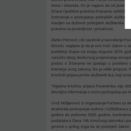
tema i obaveza. On je najavio da od jeseni p
žrtava i ljudskim pravima žrtavama različitih kr
Instrukcije o postupanju policijskih služben
stavljen na dužnost policijskih službenika da
pravima na poverljivost i privatnost.
Zlatko Petrović, viši savetnik iz kancelarije P
ličnosti, naglasio je da je ovo treći Zakon o za
poslednji stupio na snagu avgusta 2019. god
naročito zbog doslovnog prepisivanja evropski
podaci o žrtavama ne spadaju u posebno oset
kreiranja ovog zakona, što je veliki propust.
krivičnih prijava protiv službenih lica, koji se
“Nijedna krivična prijava Poverenika nije dob
dovoljno informacija o svom postupanju po t
Uroš Mišljenović iz organizacije Partneri za 
analizirala postupanje sudova i tužilaštava u 
godine do polovine 2020. godine, konkretno
podataka iz člana 146. Krivičnog zakonika i post
govore u prilog toga da se postojeći Zakon o