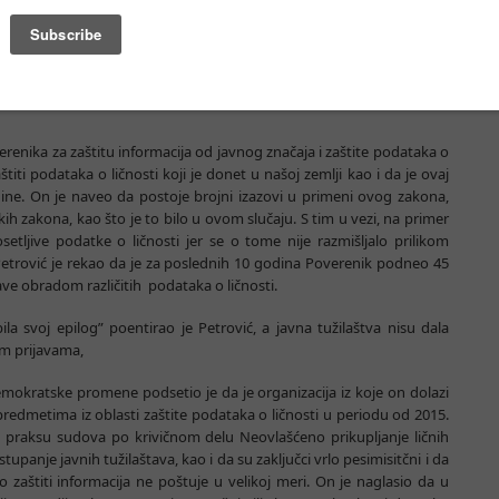
očinju obuke za 50 policijskih službenika baš na temu zaštite prava
ivičnih dela. Posebno je naglasio da je trenutno u finalnoj fazi izrada
ika u slučaju sumnje na trgovinu ljudima,u kojoj je poseban akcenat
 pretpostavljenu žrtvu informišu o njenim pravima, između ostalih i
overenika za zaštitu informacija od javnog značaja i zaštite podataka o
štiti podataka o ličnosti koji je donet u našoj zemlji kao i da je ovaj
ine. On je naveo da postoje brojni izazovi u primeni ovog zakona,
h zakona, kao što je to bilo u ovom slučaju. S tim u vezi, na primer
ljive podatke o ličnosti jer se o tome nije razmišljalo prilikom
 Petrović je rekao da je za poslednih 10 godina Poverenik podneo 45
 bave obradom različitih podataka o ličnosti.
ila svoj epilog” poentirao je Petrović, a javna tužilaštva nisu dala
im prijavama,
demokratske promene podsetio je da je organizacija iz koje on dolazi
predmetima iz oblasti zaštite podataka o ličnosti u periodu od 2015.
 praksu sudova po krivičnom delu Neovlašćeno prikupljanje ličnih
upanje javnih tužilaštava, kao i da su zaključci vrlo pesimisitčni i da
 zaštiti informacija ne poštuje u velikoj meri. On je naglasio da u