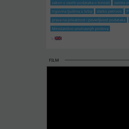
zakon o zastiti podataka o licnosti
zastita 
trgovina ljudima u Srbiji
zlatko petrovic
P
prava na privatnost i poverljivost podataka
Ministarstvo unutrasnjih poslova
FILM
POČETAK BOLJIH PRIČA