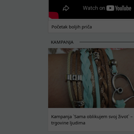
Početak boljih priča
KAMPANJA
Kampanja `Sama oblikujem svoj život` – 
trgovine ljudima