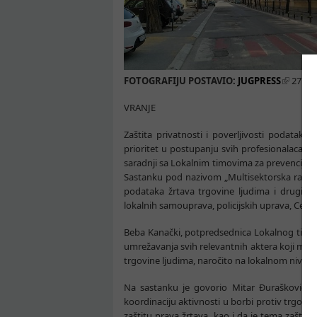
FOTOGRAFIJU
POSTAVIO:
JUGPRESS
27. JU
VRANJE
Zaštita privatnosti i poverljivosti podataka
prioritet u postupanju svih profesionalaca ko
saradnji sa Lokalnim timovima za prevenciju i 
Sastanku pod nazivom „Multisektorska razmen
podataka žrtava trgovine ljudima i drugih o
lokalnih samouprava, policijskih uprava, Centa
Beba Kanački, potpredsednica Lokalnog tima z
umrežavanja svih relevantnih aktera koji mogu 
trgovine ljudima, naročito na lokalnom nivou, 
Na sastanku je govorio Mitar Đurašković iz D
koordinaciju aktivnosti u borbi protiv trgovine
zaštitu prava žrtava, kao i da je tema zaštite