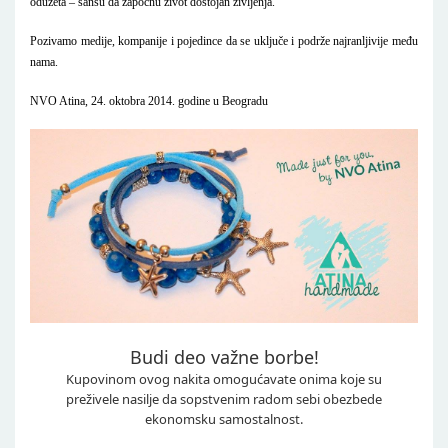
oduzeta – šansu da započnu život dostojan življenja.
Pozivamo medije, kompanije i pojedince da se uključe i podrže najranljivije među
nama.
NVO Atina, 24. oktobra 2014. godine u Beogradu
Budi deo važne borbe!
Kupovinom ovog nakita omogućavate onima koje su
preživele nasilje da sopstvenim radom sebi obezbede
ekonomsku samostalnost.