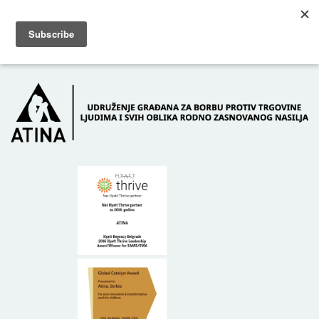
Skip to main content
Dežurni telefon: +381 61 63 84 071
POČETNA
O NAMA
DONATORI
KONTAKT