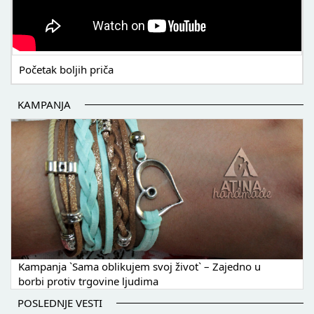
Početak boljih priča
KAMPANJA
Kampanja `Sama oblikujem svoj život` – Zajedno u
borbi protiv trgovine ljudima
POSLEDNJE VESTI