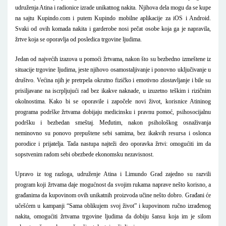
udruženja Atina i radionice izrade unikatnog nakita. Njihova dela mogu da se kupe
na sajtu Kupindo.com i putem Kupindo mobilne aplikacije za iOS i Android.
Svaki od ovih komada nakita i garderobe nosi pečat osobe koja ga je napravila,
žrtve koja se oporavlja od posledica trgovine ljudima.
Jedan od najvećih izazova u pomoći žrtvama, nakon što su bezbedno izmeštene iz
situacije trgovine ljudima, jeste njihovo osamostaljivanje i ponovno uključivanje u
društvo. Većina njih je pretrpela okrutno fizičko i emotivno zlostavljanje i bile su
prisiljavane na iscrpljujući rad bez ikakve naknade, u izuzetno teškim i rizičnim
okolnostima. Kako bi se oporavile i započele novi život, korisnice Atininog
programa podrške žrtvama dobijaju medicinsku i pravnu pomoć, psihosocijalnu
podršku i bezbedan smeštaj. Međutim, nakon psihološkog osnaživanja
neminovno su ponovo prepuštene sebi samima, bez ikakvih resursa i oslonca
porodice i prijatelja. Tada nastupa najteži deo oporavka žrtvi: omogućiti im da
sopstvenim radom sebi obezbede ekonomsku nezavisnost.
Upravo iz tog razloga, udruženje Atina i Limundo Grad zajedno su razvili
program koji žrtvama daje mogućnost da svojim rukama naprave nešto korisno, a
građanima da kupovinom ovih unikatnih proizvoda učine nešto dobro. Građani će
učešćem u kampanji “Sama oblikujem svoj život” i kupovinom ručno izrađenog
nakita, omogućiti žrtvama trgovine ljudima da dobiju šansu koja im je silom