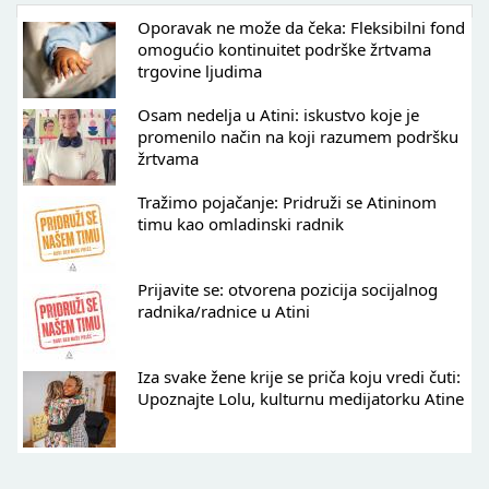
Oporavak ne može da čeka: Fleksibilni fond
omogućio kontinuitet podrške žrtvama
trgovine ljudima
Osam nedelja u Atini: iskustvo koje je
promenilo način na koji razumem podršku
žrtvama
Tražimo pojačanje: Pridruži se Atininom
timu kao omladinski radnik
Prijavite se: otvorena pozicija socijalnog
radnika/radnice u Atini
Iza svake žene krije se priča koju vredi čuti:
Upoznajte Lolu, kulturnu medijatorku Atine