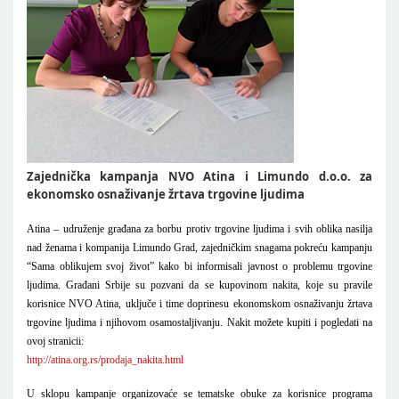
Zajednička kampanja NVO Atina i Limundo d.o.o. za
ekonomsko osnaživanje žrtava trgovine ljudima
Atina – udruženje građana za borbu protiv trgovine ljudima i svih oblika nasilja
nad ženama i kompanija Limundo Grad, zajedničkim snagama pokreću kampanju
“Sama oblikujem svoj život” kako bi informisali javnost o problemu trgovine
ljudima. Građani Srbije su pozvani da se kupovinom nakita, koje su pravile
korisnice NVO Atina, uključe i time doprinesu ekonomskom osnaživanju žrtava
trgovine ljudima i njihovom osamostaljivanju. Nakit možete kupiti i pogledati na
ovoj stranicii:
http://atina.org.rs/prodaja_nakita.html
U sklopu kampanje organizovaće se tematske obuke za korisnice programa