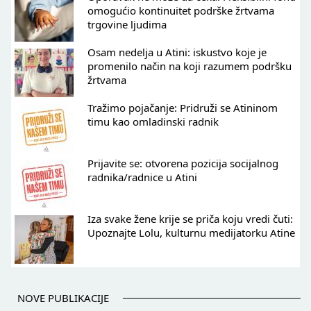
omogućio kontinuitet podrške žrtvama
trgovine ljudima
Osam nedelja u Atini: iskustvo koje je
promenilo način na koji razumem podršku
žrtvama
Tražimo pojačanje: Pridruži se Atininom
timu kao omladinski radnik
Prijavite se: otvorena pozicija socijalnog
radnika/radnice u Atini
Iza svake žene krije se priča koju vredi čuti:
Upoznajte Lolu, kulturnu medijatorku Atine
NOVE PUBLIKACIJE