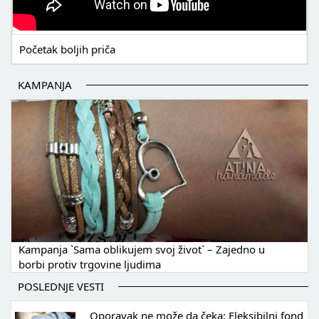
Početak boljih priča
KAMPANJA
Kampanja `Sama oblikujem svoj život` – Zajedno u
borbi protiv trgovine ljudima
POSLEDNJE VESTI
Oporavak ne može da čeka: Fleksibilni fond