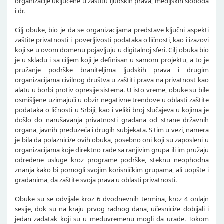
organizacije uključene u zaštitu ljudskih prava, medijskih sloboda
i dr.
Cilj obuke, bio je da se organizacijama predstave ključni aspekti
zaštite privatnosti i poverljivosti podataka o ličnosti, kao i izazovi
koji se u ovom domenu pojavljuju u digitalnoj sferi. Cilj obuka bio
je u skladu i sa ciljem koji je definisan u samom projektu, a to je
pružanje podrške braniteljima ljudskih prava i drugim
organizacijama civilnog društva u zaštiti prava na privatnost kao
alatu u borbi protiv opresije sistema. U isto vreme, obuke su bile
osmišljene uzimajući u obzir negativne trendove u oblasti zaštite
podataka o ličnosti u Srbiji, kao i veliki broj slučajeva u kojima je
došlo do narušavanja privatnosti građana od strane državnih
organa, javnih preduzeća i drugih subjekata. S tim u vezi, namera
je bila da polaznici/e ovih obuka, posebno oni koji su zaposleni u
organizacijama koje direktno rade sa ranjivim grupa ili im pružaju
određene usluge kroz programe podrške, steknu neophodna
znanja kako bi pomogli svojim korisničkim grupama, ali uopšte i
građanima, da zaštite svoja prava u oblasti privatnosti.
Obuke su se odvijale kroz 6 dvodnevnih termina, kroz 4 onlajn
sesije, dok su na kraju prvog radnog dana, učesnici/e dobijali i
jedan zadatak koji su u međuvremenu mogli da urade. Tokom