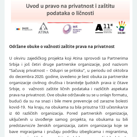
Održane obuke o važnosti zaštite prava na privatnost
U okviru zajedičkog projekta koji Atina sprovodi sa Partnerima
Srbija i još četiri druge partnerske organizacije, pod nazivom
“Sačuvaj privatnost – Odupri se pritisku”, u periodu od oktobra
do decembra 2020. godine, izvedeno je šest obuka za partnerske
organizacije civilnog društva i branitelje ljudskih prava iz čitave
Srbije, o važnosti zaštite ličnih podataka i različitih aspekata
prava na privatnost. Ove obuke održavale su se u onlajn formatu,
budući da su na snazi i bile mere prevencije od zarazne bolesti
kovid-19. Na kraju, na obukama su bila prisutna 133 učesnika/ce
iz 60 različitih organizacija. Pored partnerskih organizacija,
uključenih u izvođenje samog projekta, na obukama su bili
predstavnici/e ženskih organizacija, zatim organizacija koje se
bave migracijama i pružaju podršku izbeglicama i migrantima,