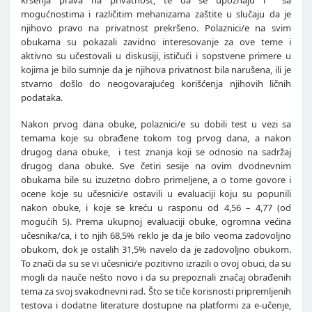
kršenja prava na privatnost, te da se upoznaju i sa
mogućnostima i različitim mehanizama zaštite u slučaju da je
njihovo pravo na privatnost prekršeno. Polaznici/e na svim
obukama su pokazali zavidno interesovanje za ove teme i
aktivno su učestovali u diskusiji, ističući i sopstvene primere u
kojima je bilo sumnje da je njihova privatnost bila narušena, ili je
stvarno došlo do neogovarajućeg korišćenja njihovih ličnih
podataka.
Nakon prvog dana obuke, polaznici/e su dobili test u vezi sa
temama koje su obrađene tokom tog prvog dana, a nakon
drugog dana obuke, i test znanja koji se odnosio na sadržaj
drugog dana obuke. Sve četiri sesije na ovim dvodnevnim
obukama bile su izuzetno dobro primeljene, a o tome govore i
ocene koje su učesnici/e ostavili u evaluaciji koju su popunili
nakon obuke, i koje se kreću u rasponu od 4,56 – 4,77 (od
mogućih 5). Prema ukupnoj evaluaciji obuke, ogromna većina
učesnika/ca, i to njih 68,5% reklo je da je bilo veoma zadovoljno
obukom, dok je ostalih 31,5% navelo da je zadovoljno obukom.
To znači da su se vi učesnici/e pozitivno izrazili o ovoj obuci, da su
mogli da nauče nešto novo i da su prepoznali značaj obrađenih
tema za svoj svakodnevni rad. Što se tiče korisnosti pripremljenih
testova i dodatne literature dostupne na platformi za e-učenje,