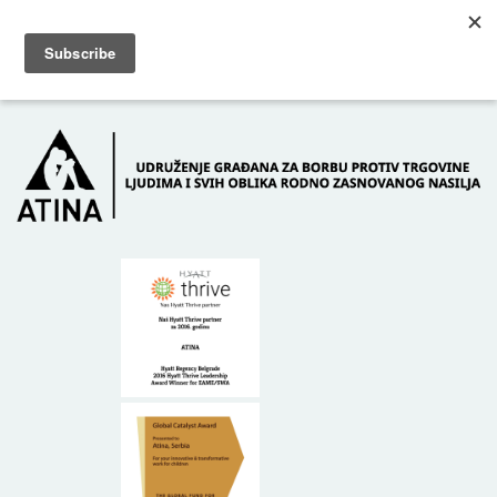
Skip to main content
Dežurni telefon: +381 61 63 84 071
POČETNA
O NAMA
DONATORI
KONTAKT