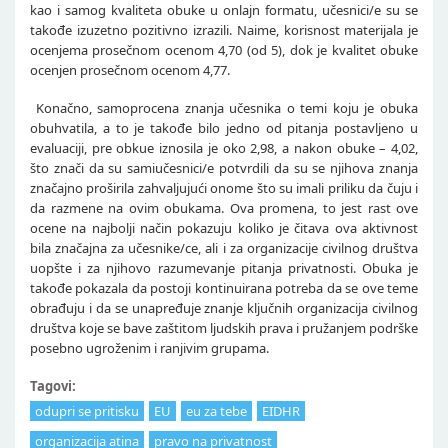
kao i samog kvaliteta obuke u onlajn formatu, učesnici/e su se
takođe izuzetno pozitivno izrazili. Naime, korisnost materijala je
ocenjema prosečnom ocenom 4,70 (od 5), dok je kvalitet obuke
ocenjen prosečnom ocenom 4,77.
Konačno, samoprocena znanja učesnika o temi koju je obuka
obuhvatila, a to je takođe bilo jedno od pitanja postavljeno u
evaluaciji, pre obkue iznosila je oko 2,98, a nakon obuke – 4,02,
što znači da su samiučesnici/e potvrdili da su se njihova znanja
značajno proširila zahvaljujući onome što su imali priliku da čuju i
da razmene na ovim obukama. Ova promena, to jest rast ove
ocene na najbolji način pokazuju koliko je čitava ova aktivnost
bila značajna za učesnike/ce, ali i za organizacije civilnog društva
uopšte i za njihovo razumevanje pitanja privatnosti. Obuka je
takođe pokazala da postoji kontinuirana potreba da se ove teme
obrađuju i da se unapređuje znanje ključnih organizacija civilnog
društva koje se bave zaštitom ljudskih prava i pružanjem podrške
posebno ugroženim i ranjivim grupama.
Tagovi:
odupri se pritisku
EU
eu za tebe
EIDHR
organizacija atina
pravo na privatnost