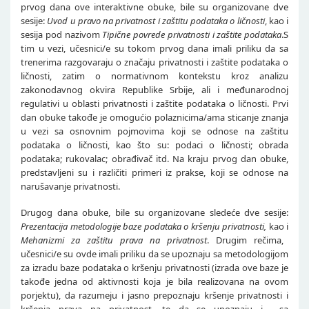
prvog dana ove interaktivne obuke, bile su organizovane dve
sesije:
Uvod u pravo na privatnost i zaštitu podataka o ličnosti
, kao i
sesija pod nazivom
Tipične povrede privatnosti i zaštite podataka
.S
tim u vezi, učesnici/e su tokom prvog dana imali priliku da sa
trenerima razgovaraju o značaju privatnosti i zaštite podataka o
ličnosti, zatim o normativnom kontekstu kroz analizu
zakonodavnog okvira Republike Srbije, ali i međunarodnoj
regulativi u oblasti privatnosti i zaštite podataka o ličnosti. Prvi
dan obuke takođe je omogućio polaznicima/ama sticanje znanja
u vezi sa osnovnim pojmovima koji se odnose na zaštitu
podataka o ličnosti, kao što su: podaci o ličnosti; obrada
podataka; rukovalac; obrađivač itd. Na kraju prvog dan obuke,
predstavljeni su i različiti primeri iz prakse, koji se odnose na
narušavanje privatnosti.
Drugog dana obuke, bile su organizovane sledeće dve sesije:
Prezentacija metodologije baze podataka o kršenju privatnosti,
kao i
Mehanizmi za zaštitu prava na privatnost
. Drugim rečima,
učesnici/e su ovde imali priliku da se upoznaju sa metodologijom
za izradu baze podataka o kršenju privatnosti (izrada ove baze je
takođe jedna od aktivnosti koja je bila realizovana na ovom
porjektu), da razumeju i jasno prepoznaju kršenje privatnosti i