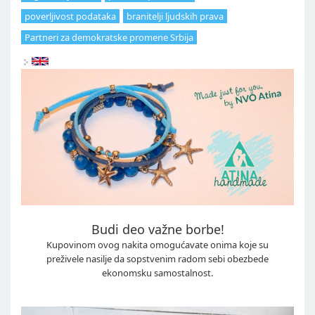
poverljivost podataka
branitelji ljudskih prava
Partneri za demokratske promene Srbija
Budi deo važne borbe!
Kupovinom ovog nakita omogućavate onima koje su
preživele nasilje da sopstvenim radom sebi obezbede
ekonomsku samostalnost.