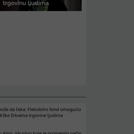
že da čeka: Fleksibilni fond omogućio
drške žrtvama trgovine ljudima
 Atini: iskustvo koje je promenilo način