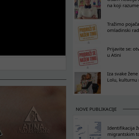
na koji razum
Tražimo pojača
omladinski rad
Prijavite se: o
u Atini
Iza svake žene 
Lolu, kulturnu
NOVE PUBLIKACIJE
Identifikacija
migrantskim tok