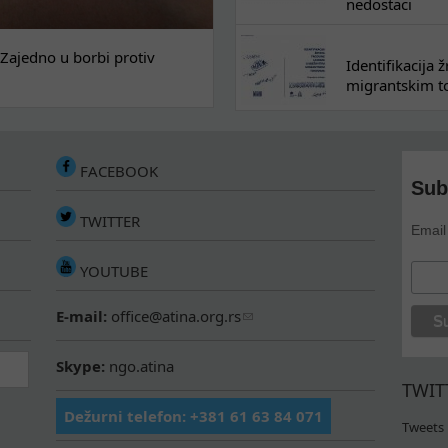
nedostaci
Zajedno u borbi protiv
Identifikacija
migrantskim to
FACEBOOK
Sub
TWITTER
Email
YOUTUBE
E-mail:
office@atina.org.rs
Skype:
ngo.atina
TWIT
Dežurni telefon: +381 61 63 84 071
Tweets 