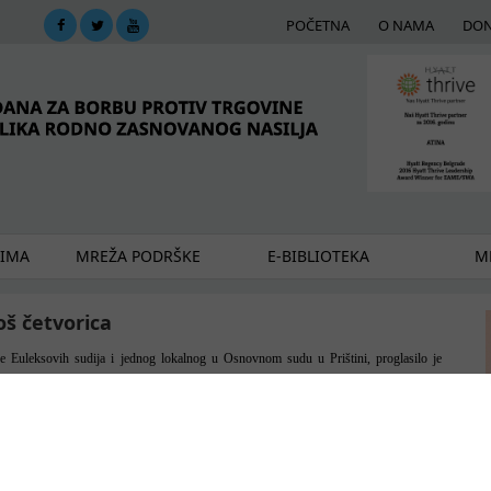
POČETNA
O NAMA
DON
DIMA
MREŽA PODRŠKE
E-BIBLIOTEKA
ME
oš četvorica
Euleksovih sudija i jednog lokalnog u Osnovnom sudu u Prištini, proglasilo je
lučaju trgovine organima na toj prištinskoj klinici i osudilo ih na ukupno 20 godina
rivim za krivično delo organizovanog kriminala, trgovine ljudima i saizvršilaštvo i
 i na novčanu kaznu u iznosu od 10.000 evra. Takođe mu je zabranjeno da dve godine