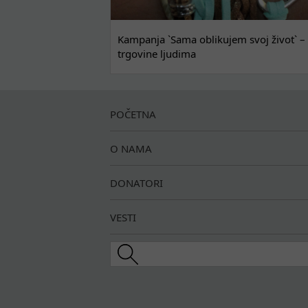
Kampanja `Sama oblikujem svoj život` – 
trgovine ljudima
POČETNA
O NAMA
DONATORI
VESTI
Search this site