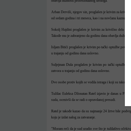
obavlja dužnosti profesionalnog urologa.
Arban Derviši, njegov sin, proglašen je krivim za krivično
od sedam godina i tri meseca, kao i na novčanu kaznu u i
Sokolj Hajdini proglašen je krivim za krivično delo nano
Takođe mu je zabranjeno da godinu dana obavlja dužnosti
Isljam Bitići proglašen je krivim po tački optužbe povez
u trajanju od godinu dana uslovno.
Suljejman Dula proglašen je krivim po tački optužbe po
zatvora u trajanju od godinu dana uslovno.
Dve osobe protiv kojih se vodila istraga i koji su takođe
Tužilac Euleksa Džonatan Ratel izjavio je danas u Prišti
suda, ocenivši da se radi o opravdanoj presudi.
Ratel je takođe kazao da su najmanje 24 žrtve bile podvr
koju je izdat nalog za zatvaranje.
"Moram reći da je sud uradio sve što je tužilaštvo očeki