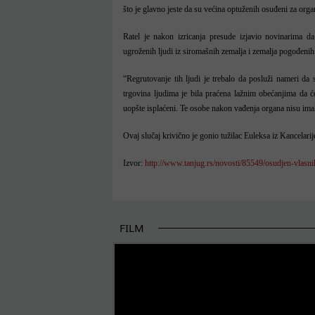
što je glavno jeste da su većina optuženih osuđeni za orga
Ratel je nakon izricanja presude izjavio novinarima da
ugroženih ljudi iz siromašnih zemalja i zemalja pogođeni
“Regrutovanje tih ljudi je trebalo da posluži nameri da
trgovina ljudima je bila praćena lažnim obećanjima da 
uopšte isplaćeni. Te osobe nakon vađenja organa nisu ima
Ovaj slučaj krivično je gonio tužilac Euleksa iz Kancelari
Izvor:
http://www.tanjug.rs/novosti/85549/osudjen-vlasni
FILM
POČETAK BOLJIH PRIČA