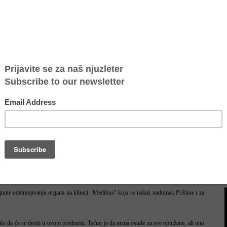
 delo trgovine ljudima i organizovani kriminal a osuđen je na kaznu zatvora u trajanju
znosu od 2.500 evra.
šenja teških telesnih povreda i osuđen je na kaznu zatvora u trajanju od tri godine.
 profesionalnog anesteziologa.
ane sa krivičnim delom nanošenja teških telesnih povreda i osuđen je na kaznu zatvora
vezane sa krivičnim delom nanošenja teških telesnih povreda i osuđen je na kaznu
 kosovski Albanci oslobođeni su.
ni na konferenciji za novinare u sedištu Euleksa u Prištini da je zadovoljan odlukom
gnute odstranjivanju organa na klinici "Medikus" koja se nalazi nadomak Prištine i za
valo da će se desiti u ovom predmetu. Tačno je da nema osude za sve optužene, ali ono