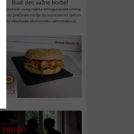
Budi deo važne borbe!
Kupovinom ovog nakita omogućavate onima
koje su preživele nasilje da sopstvenim radom
sebi obezbede ekonomsku samostalnost.