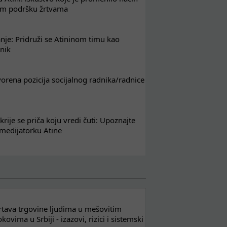
em podršku žrtvama
nje: Pridruži se Atininom timu kao
nik
tvorena pozicija socijalnog radnika/radnice
krije se priča koju vredi čuti: Upoznajte
 medijatorku Atine
 žrtava trgovine ljudima u mešovitim
ovima u Srbiji - izazovi, rizici i sistemski