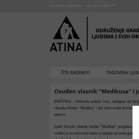
Skip to main content
Dežurni telefon: +381 61 63 84 071
ŠTA RADIMO?
TRGOVINA LJU
Osuđen vlasnik "Medikusa" i j
PRIŠTINA - Mešovito sudsko veće, sačinjeno od dvoje 
vlasnika klinike "Medikus" i još četiri osobe krivim u s
zatvora.
Ljutfi Derviši, vlasnik klinike "Medikus“ proglašen je k
osuđen je na zatvorsku kaznu u trajanju od osam godina