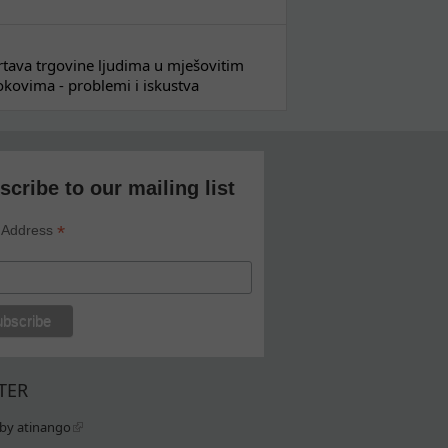
 žrtava trgovine ljudima u mješovitim
kovima - problemi i iskustva
scribe to our mailing list
*
 Address
TER
by atinango