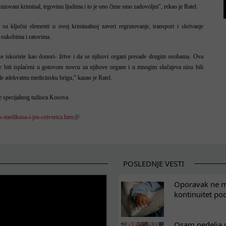
nizovani kriminal, trgovinu ljudima i to je ono čime smo zadovoljni", rekao je Ratel.
 su ključni elementi u ovoj kriminalnoj zaveri regrutovanje, transport i skrivanje
h sukobima i ratovima.
 se iskoriste kao donori- žrtve i da se njihovi organi presade drugim osobama. Ova
će biti isplaćeni u gotovom novcu za njihove organe i u mnogim slučajeva nisu bili
le adekvatnu medicinsku brigu,” kazao je Ratel.
je specijalnog tužioca Kosova.
k-medikusa-i-jos-cetvorica.htm
POSLEDNJE VESTI
Oporavak ne mo
kontinuitet po
Osam nedelja u