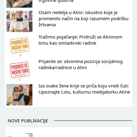
trgovine ljudima
Osam nedelja u Atini: iskustvo koje je
promenilo način na koji razumem podršku
žrtvama
Tražimo pojačanje: Pridruži se Atininom
timu kao omladinski radnik
Prijavite se: otvorena pozicija socijalnog
radnika/radnice u Atini
Iza svake žene krije se priča koju vredi čuti:
Upoznajte Lolu, kulturnu medijatorku Atine
NOVE PUBLIKACIJE