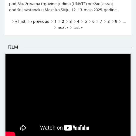
podršku žrtvama trgovine ljudima (UNVTF) održao je svoj
godišnji sastanak u Meksiko Sitiju, 12–13. maja 2025. godine.
Pages
« first
‹ previous
1
2
3
4
5
6
7
8
9
…
next ›
last »
FILM
POČETAK BOLJIH PRIČA