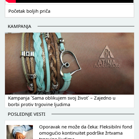
Početak boljih priča
KAMPANJA
Kampanja `Sama oblikujem svoj život` – Zajedno u
borbi protiv trgovine ljudima
POSLEDNJE VESTI
Oporavak ne može da čeka: Fleksibilni fond
omogućio kontinuitet podrške žrtvama