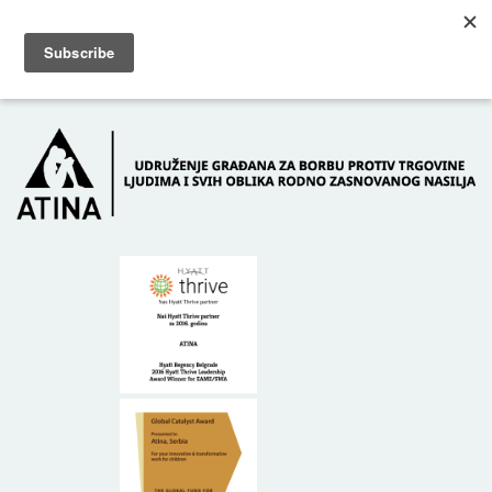
Skip to main content
Dežurni telefon: +381 61 63 84 071
POČETNA
O NAMA
DONATORI
KONTAKT