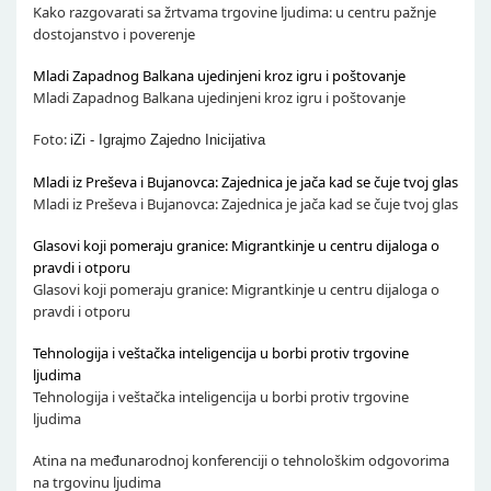
Kako razgovarati sa žrtvama trgovine ljudima: u centru pažnje
dostojanstvo i poverenje
Mladi Zapadnog Balkana ujedinjeni kroz igru i poštovanje
Mladi Zapadnog Balkana ujedinjeni kroz igru i poštovanje
Foto:
iZi - Igrajmo Zajedno Inicijativa
Mladi iz Preševa i Bujanovca: Zajednica je jača kad se čuje tvoj glas
Mladi iz Preševa i Bujanovca: Zajednica je jača kad se čuje tvoj glas
Glasovi koji pomeraju granice: Migrantkinje u centru dijaloga o
pravdi i otporu
Glasovi koji pomeraju granice: Migrantkinje u centru dijaloga o
pravdi i otporu
Tehnologija i veštačka inteligencija u borbi protiv trgovine
ljudima
Tehnologija i veštačka inteligencija u borbi protiv trgovine
ljudima
Atina na međunarodnoj konferenciji o tehnološkim odgovorima
na trgovinu ljudima