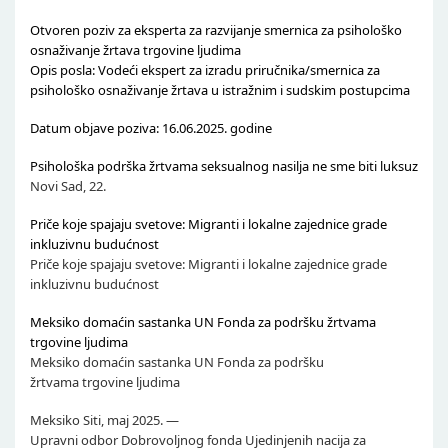
Otvoren poziv za eksperta za razvijanje smernica za psihološko
osnaživanje žrtava trgovine ljudima
Opis posla: Vodeći ekspert za izradu priručnika/smernica za
psihološko osnaživanje žrtava u istražnim i sudskim postupcima
Datum objave poziva: 16.06.2025. godine
Psihološka podrška žrtvama seksualnog nasilja ne sme biti luksuz
Novi Sad, 22.
Priče koje spajaju svetove: Migranti i lokalne zajednice grade
inkluzivnu budućnost
Priče koje spajaju svetove: Migranti i lokalne zajednice grade
inkluzivnu budućnost
Meksiko domaćin sastanka UN Fonda za podršku žrtvama
trgovine ljudima
Meksiko domaćin sastanka UN Fonda za podršku
žrtvama trgovine ljudima
Meksiko Siti, maj 2025. —
Upravni odbor Dobrovoljnog fonda Ujedinjenih nacija za