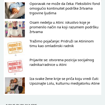
Oporavak ne može da čeka: Fleksibilni fond
omogućio kontinuitet podrške žrtvama
trgovine ljudima
Osam nedelja u Atini: iskustvo koje je
promenilo način na koji razumem podršku
žrtvama
Tražimo pojačanje: Pridruži se Atininom
timu kao omladinski radnik
Prijavite se: otvorena pozicija socijalnog
radnika/radnice u Atini
Iza svake žene krije se priča koju vredi čuti:
Upoznajte Lolu, kulturnu medijatorku Atine