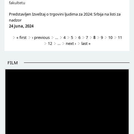
fakultetu
Predstavljen Izveštaj o trgovini ljudima za 2024: Srbija na listi za
nadzor
24 juna, 2024
Pages
« first
‹ previous
…
4
5
6
7
8
9
10
11
12
…
next ›
last »
FILM
POČETAK BOLJIH PRIČA