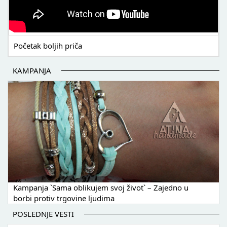
Početak boljih priča
KAMPANJA
Kampanja `Sama oblikujem svoj život` – Zajedno u
borbi protiv trgovine ljudima
POSLEDNJE VESTI