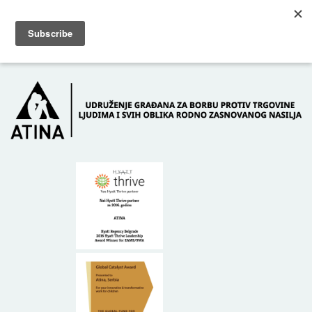
Skip to main content
Dežurni telefon: +381 61 63 84 071
POČETNA
O NAMA
DONATORI
KONTAKT