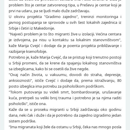
problem što je centar zatvorenog tipa, u Preševu je centar koji je
prvi na udaru, pa se ljudi malo duže zadržavaju.
U okviru projekta "Gradimo zajedno", treninzi monitoringa i
javnog postupanja se sprovode u svih šest lokalnih zajednica iz
Srbije i četiri iz Makedonije.
"Najveći problem je to što migranti žive u izolaciji. Većina centara
je izdvojena, pa nisu u kontaktu sa lokalnim stanovništvom",
kaže Marija Cvejić i dodaje da je poenta projekta približavanje i
razbijanje ksenofobije.
Potrebno je, kaže Marija Cvejić, da se pristup koji trenutno postoji
u Srbiji promeni, da se krene da spajanju lokalnog stanovništva
sa izbeglicama, kako bi se osetili da žive negde.
"Ovaj način života, u vakuumu, dovodi do straha, depresije,
anksioznosti", ističe Cvejić i dodaje da, prema istraživanju, 80
posto izbeglica ima potrebu za psihološkom podrškom.
"Tokom putovanja su videli smrt, bombardovanje, urušavanje
kuća, pretrpeli su veliki broj trauma i potrebno je sa njima raditi
psihološki", ističe ona.
Kaže da se u proseku migranti u Srbiji zadržavaju oko godinu
dana, neki čak i duže i da je potrebno da zajedno izgradimo jedan
sistem podrške.
"Ima migranata koji žele da ostanu u Srbiji, čeka nas mnogo posla