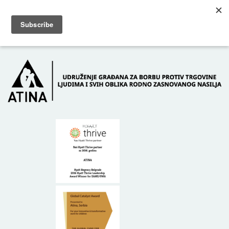
Skip to main content
Dežurni telefon: +381 61 63 84 071
POČETNA
O NAMA
DONATORI
KONTAKT