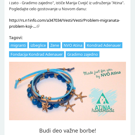
i zato - Gradimo zajedno", ističe Marija Cvejić iz udruženja "Atina".
Pogledajte celo gostovanje u Novom danu:
http://rs.n1info.com/a347034/Vesti/Vesti/Problem-migranata-
problem-koji-...
Tagovi:
migranti
izbeglice
Zene
NVO Atina
Kondrad Adenauer
Fondacija Kondrad Adenauer
Gradimo zajedno
Budi deo važne borbe!