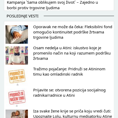
Kampanja `Sama oblikujem svoj život` – Zajedno u
borbi protiv trgovine ljudima
POSLEDNJE VESTI
Oporavak ne može da čeka: Fleksibilni fond
omogućio kontinuitet podrške žrtvama
trgovine ljudima
Osam nedelja u Atini: iskustvo koje je
promenilo način na koji razumem podršku
žrtvama
Tražimo pojačanje: Pridruži se Atininom
timu kao omladinski radnik
Prijavite se: otvorena pozicija socijalnog
radnika/radnice u Atini
Iza svake žene krije se priča koju vredi čuti:
Upoznajte Lolu, kulturnu medijatorku Atine