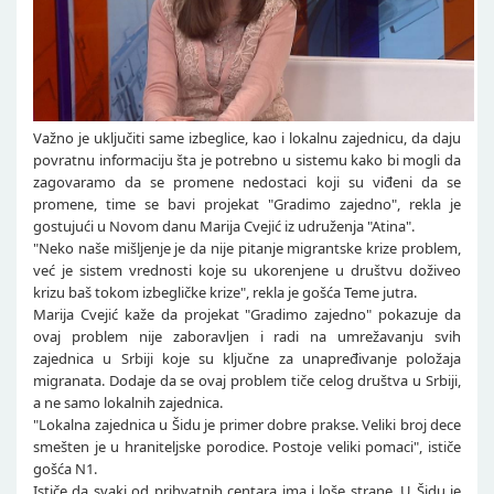
Važno je uključiti same izbeglice, kao i lokalnu zajednicu, da daju
povratnu informaciju šta je potrebno u sistemu kako bi mogli da
zagovaramo da se promene nedostaci koji su viđeni da se
promene, time se bavi projekat "Gradimo zajedno", rekla je
gostujući u Novom danu Marija Cvejić iz udruženja "Atina".
"Neko naše mišljenje je da nije pitanje migrantske krize problem,
već je sistem vrednosti koje su ukorenjene u društvu doživeo
krizu baš tokom izbegličke krize", rekla je gošća Teme jutra.
Marija Cvejić kaže da projekat "Gradimo zajedno" pokazuje da
ovaj problem nije zaboravljen i radi na umrežavanju svih
zajednica u Srbiji koje su ključne za unapređivanje položaja
migranata. Dodaje da se ovaj problem tiče celog društva u Srbiji,
a ne samo lokalnih zajednica.
"Lokalna zajednica u Šidu je primer dobre prakse. Veliki broj dece
smešten je u hraniteljske porodice. Postoje veliki pomaci", ističe
gošća N1.
Ističe da svaki od prihvatnih centara ima i loše strane. U Šidu je