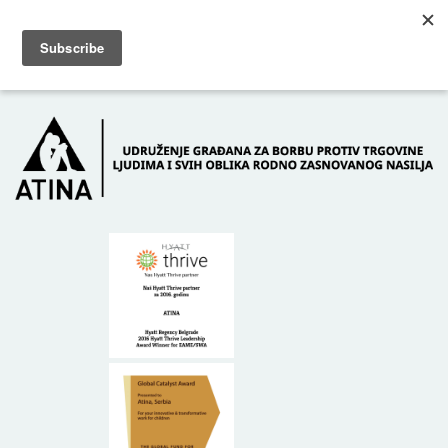
Skip to main content
Dežurni telefon: +381 61 63 84 071
POČETNA
O NAMA
DONATORI
KONTAKT