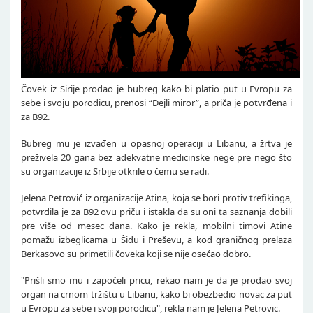
Čovek iz Sirije prodao je bubreg kako bi platio put u Evropu za
sebe i svoju porodicu, prenosi “Dejli miror”, a priča je potvrđena i
za B92.
Bubreg mu je izvađen u opasnoj operaciji u Libanu, a žrtva je
preživela 20 gana bez adekvatne medicinske nege pre nego što
su organizacije iz Srbije otkrile o čemu se radi.
Jelena Petrović iz organizacije Atina, koja se bori protiv trefikinga,
potvrdila je za B92 ovu priču i istakla da su oni ta saznanja dobili
pre više od mesec dana. Kako je rekla, mobilni timovi Atine
pomažu izbeglicama u Šidu i Preševu, a kod graničnog prelaza
Berkasovo su primetili čoveka koji se nije osećao dobro.
"Prišli smo mu i započeli pricu, rekao nam je da je prodao svoj
organ na crnom tržištu u Libanu, kako bi obezbedio novac za put
u Evropu za sebe i svoji porodicu", rekla nam je Jelena Petrovic.