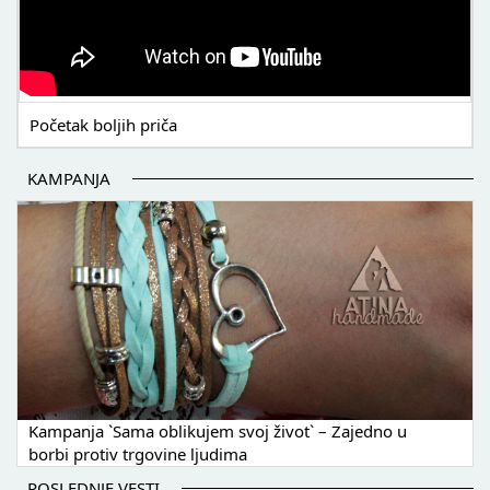
Početak boljih priča
KAMPANJA
Kampanja `Sama oblikujem svoj život` – Zajedno u
borbi protiv trgovine ljudima
POSLEDNJE VESTI