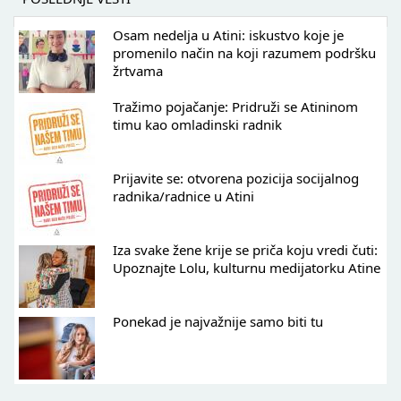
Osam nedelja u Atini: iskustvo koje je
promenilo način na koji razumem podršku
žrtvama
Tražimo pojačanje: Pridruži se Atininom
timu kao omladinski radnik
Prijavite se: otvorena pozicija socijalnog
radnika/radnice u Atini
Iza svake žene krije se priča koju vredi čuti:
Upoznajte Lolu, kulturnu medijatorku Atine
Ponekad je najvažnije samo biti tu