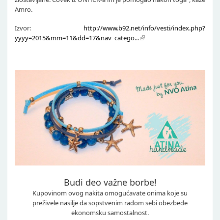
Amro.
Izvor:
http://www.b92.net/info/vesti/index.php?
yyyy=2015&mm=11&dd=17&nav_catego...
Budi deo važne borbe!
Kupovinom ovog nakita omogućavate onima koje su
preživele nasilje da sopstvenim radom sebi obezbede
ekonomsku samostalnost.