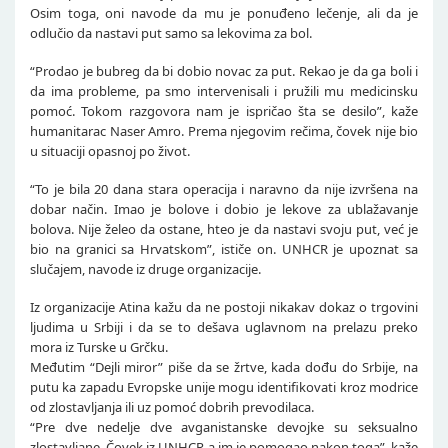
Osim toga, oni navode da mu je ponuđeno lečenje, ali da je
odlučio da nastavi put samo sa lekovima za bol.
“Prodao je bubreg da bi dobio novac za put. Rekao je da ga boli i
da ima probleme, pa smo intervenisali i pružili mu medicinsku
pomoć. Tokom razgovora nam je ispričao šta se desilo”, kaže
humanitarac Naser Amro. Prema njegovim rečima, čovek nije bio
u situaciji opasnoj po život.
“To je bila 20 dana stara operacija i naravno da nije izvršena na
dobar način. Imao je bolove i dobio je lekove za ublažavanje
bolova. Nije želeo da ostane, hteo je da nastavi svoju put, već je
bio na granici sa Hrvatskom”, ističe on. UNHCR je upoznat sa
slučajem, navode iz druge organizacije.
Iz organizacije Atina kažu da ne postoji nikakav dokaz o trgovini
ljudima u Srbiji i da se to dešava uglavnom na prelazu preko
mora iz Turske u Grčku.
Međutim “Dejli miror” piše da se žrtve, kada dođu do Srbije, na
putu ka zapadu Evropske unije mogu identifikovati kroz modrice
od zlostavljanja ili uz pomoć dobrih prevodilaca.
“Pre dve nedelje dve avganistanske devojke su seksualno
zlostavljane. Čovek iz UNHCR-a im je pomogao nakon toga”, kaže