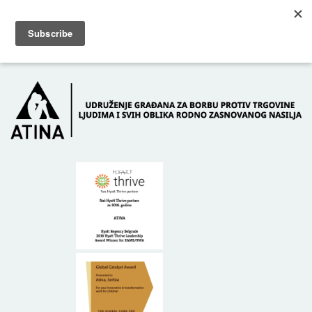
Skip to main content
Dežurni telefon: +381 61 63 84 071
POČETNA
O NAMA
DONATORI
KONTAKT