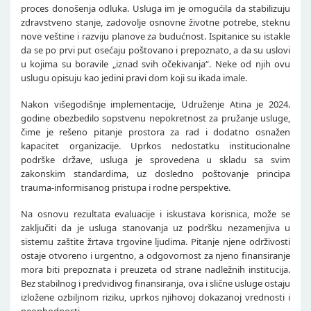
proces donošenja odluka. Usluga im je omogućila da stabilizuju
zdravstveno stanje, zadovolje osnovne životne potrebe, steknu
nove veštine i razviju planove za budućnost. Ispitanice su istakle
da se po prvi put osećaju poštovano i prepoznato, a da su uslovi
u kojima su boravile „iznad svih očekivanja“. Neke od njih ovu
uslugu opisuju kao jedini pravi dom koji su ikada imale.
Nakon višegodišnje implementacije, Udruženje Atina je 2024.
godine obezbedilo sopstvenu nepokretnost za pružanje usluge,
čime je rešeno pitanje prostora za rad i dodatno osnažen
kapacitet organizacije. Uprkos nedostatku institucionalne
podrške države, usluga je sprovedena u skladu sa svim
zakonskim standardima, uz dosledno poštovanje principa
trauma-informisanog pristupa i rodne perspektive.
Na osnovu rezultata evaluacije i iskustava korisnica, može se
zaključiti da je usluga stanovanja uz podršku nezamenjiva u
sistemu zaštite žrtava trgovine ljudima. Pitanje njene održivosti
ostaje otvoreno i urgentno, a odgovornost za njeno finansiranje
mora biti prepoznata i preuzeta od strane nadležnih institucija.
Bez stabilnog i predvidivog finansiranja, ova i slične usluge ostaju
izložene ozbiljnom riziku, uprkos njihovoj dokazanoj vrednosti i