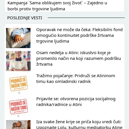
Kampanja `Sama oblikujem svoj život` – Zajedno u
borbi protiv trgovine ljudima
POSLEDNJE VESTI
Oporavak ne može da čeka: Fleksibilni fond
omogućio kontinuitet podrške žrtvama
trgovine ljudima
Osam nedelja u Atini: iskustvo koje je
promenilo način na koji razumem podršku
žrtvama
Tražimo pojačanje: Pridruži se Atininom
timu kao omladinski radnik
Prijavite se: otvorena pozicija socijalnog
radnika/radnice u Atini
Iza svake žene krije se priča koju vredi čuti:
Upoznajte Lolu, kulturnu medijatorku Atine