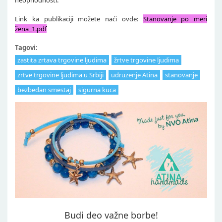
neophodnosti.
Link ka publikaciji možete naći ovde:
Stanovanje po meri
žena_1.pdf
Tagovi:
zastita zrtava trgovine ljudima
žrtve trgovine ljudima
zrtve trgovine ljudima u Srbiji
udruzenje Atina
stanovanje
bezbedan smestaj
sigurna kuca
Budi deo važne borbe!