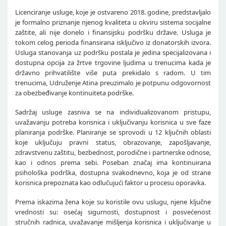
Licenciranje usluge, koje je ostvareno 2018. godine, predstavljalo
je formalno priznanje njenog kvaliteta u okviru sistema socijalne
zaštite, ali nije donelo i finansijsku podršku države. Usluga je
tokom celog perioda finansirana isključivo iz donatorskih izvora.
Usluga stanovanja uz podršku postala je jedina specijalizovana i
dostupna opcija za žrtve trgovine ljudima u trenucima kada je
državno prihvatilište više puta prekidalo s radom. U tim
trenucima, Udruženje Atina preuzimalo je potpunu odgovornost
za obezbeđivanje kontinuiteta podrške.
Sadržaj usluge zasniva se na individualizovanom pristupu,
uvažavanju potreba korisnica i uključivanju korisnica u sve faze
planiranja podrške. Planiranje se sprovodi u 12 ključnih oblasti
koje uključuju pravni status, obrazovanje, zapošljavanje,
zdravstvenu zaštitu, bezbednost, porodične i partnerske odnose,
kao i odnos prema sebi. Poseban značaj ima kontinuirana
psihološka podrška, dostupna svakodnevno, koja je od strane
korisnica prepoznata kao odlučujući faktor u procesu oporavka.
Prema iskazima žena koje su koristile ovu uslugu, njene ključne
vrednosti su: osećaj sigurnosti, dostupnost i posvećenost
stručnih radnica, uvažavanje mišljenja korisnica i uključivanje u