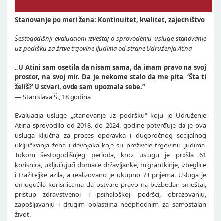
Stanovanje po meri žena: Kontinuitet, kvalitet, zajedništvo
Šestogodišnji evaluacioni izveštaj o sprovođenju usluge stanovanje
uz podršku za žrtve trgovine ljudima od strane Udruženja Atina
„U Atini sam osetila da nisam sama, da imam pravo na svoj
prostor, na svoj mir. Da je nekome stalo da me pita: ‘Šta ti
želiš?’ U stvari, ovde sam upoznala sebe.”
— Stanislava Š., 18 godina
Evaluacija usluge „stanovanje uz podršku“ koju je Udruženje
Atina sprovodilo od 2018. do 2024. godine potvrđuje da je ova
usluga ključna za proces oporavka i dugoročnog socijalnog
uključivanja žena i devojaka koje su preživele trgovinu ljudima.
Tokom šestogodišnjeg perioda, kroz uslugu je prošla 61
korisnica, uključujući domaće državljanke, migrantkinje, izbeglice
i tražiteljke azila, a realizovano je ukupno 78 prijema. Usluga je
omogućila korisnicama da ostvare pravo na bezbedan smeštaj,
pristup zdravstvenoj i psihološkoj podršci, obrazovanju,
zapošljavanju i drugim oblastima neophodnim za samostalan
život.