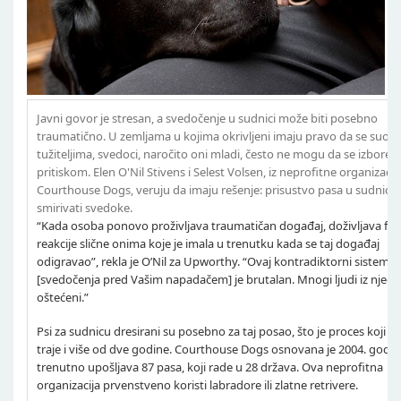
Javni govor je stresan, a svedočenje u sudnici može biti posebno
traumatično. U zemljama u kojima okrivljeni imaju pravo da se suoče
tužiteljima, svedoci, naročito oni mladi, često ne mogu da se izbore s
pritiskom. Elen O'Nil Stivens i Selest Volsen, iz neprofitne organizacij
Courthouse Dogs, veruju da imaju rešenje: prisustvo pasa u sudnici k
smirivati svedoke.
“Kada osoba ponovo proživljava traumatičan događaj, doživljava fiz
reakcije slične onima koje je imala u trenutku kada se taj događaj
odigravao”, rekla je O’Nil za Upworthy. “Ovaj kontradiktorni sistem
[svedočenja pred Vašim napadačem] je brutalan. Mnogi ljudi iz njega 
oštećeni.”
Psi za sudnicu dresirani su posebno za taj posao, što je proces koji 
traje i više od dve godine. Courthouse Dogs osnovana je 2004. godine
trenutno upošljava 87 pasa, koji rade u 28 država. Ova neprofitna
organizacija prvenstveno koristi labradore ili zlatne retrivere.