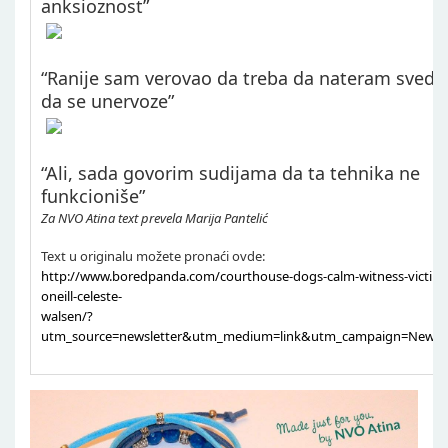
anksioznost”
“Ranije sam verovao da treba da nateram svedo
da se unervoze”
“Ali, sada govorim sudijama da ta tehnika ne
funkcioniše”
Za NVO Atina text prevela Marija Pantelić
Text u originalu možete pronaći ovde:
http://www.boredpanda.com/courthouse-dogs-calm-witness-victim-e
oneill-celeste-
walsen/?
utm_source=newsletter&utm_medium=link&utm_campaign=Newsle