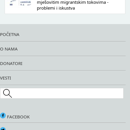
mješovitim migrantskim tokovima -
problemi i iskustva
POČETNA
O NAMA
DONATORI
VESTI
Search this site
FACEBOOK