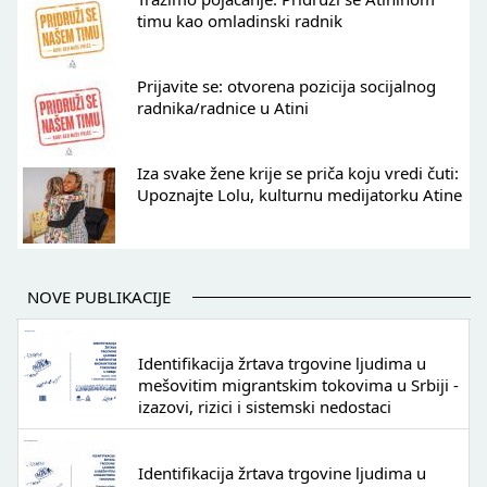
timu kao omladinski radnik
Prijavite se: otvorena pozicija socijalnog
radnika/radnice u Atini
Iza svake žene krije se priča koju vredi čuti:
Upoznajte Lolu, kulturnu medijatorku Atine
NOVE PUBLIKACIJE
Identifikacija žrtava trgovine ljudima u
mešovitim migrantskim tokovima u Srbiji -
izazovi, rizici i sistemski nedostaci
Identifikacija žrtava trgovine ljudima u