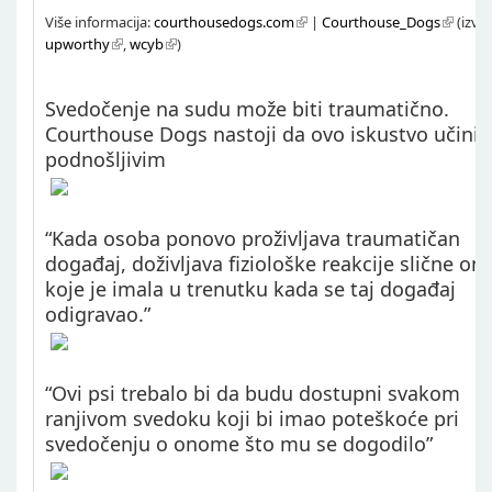
Više informacija:
courthousedogs.com
|
Courthouse_Dogs
(izvor
upworthy
,
wcyb
)
Svedočenje na sudu može biti traumatično.
Courthouse Dogs nastoji da ovo iskustvo učini
podnošljivim
“Kada osoba ponovo proživljava traumatičan
događaj, doživljava fiziološke reakcije slične on
koje je imala u trenutku kada se taj događaj
odigravao.”
“Ovi psi trebalo bi da budu dostupni svakom
ranjivom svedoku koji bi imao poteškoće pri
svedočenju o onome što mu se dogodilo”