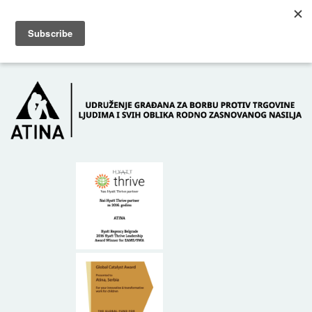
Skip to main content
Dežurni telefon: +381 61 63 84 071
POČETNA
O NAMA
DONATORI
KONTAKT