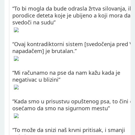
“To bi mogla da bude odrasla žrtva silovanja, ili 
porodice deteta koje je ubijeno a koji mora da
svedoči na sudu”
“Ovaj kontradiktorni sistem [svedočenja pred V
napadačem] je brutalan.”
“Mi računamo na pse da nam kažu kada je
negativac u blizini”
“Kada smo u prisustvu opuštenog psa, to čini d
osećamo da smo na sigurnom mestu”
“To može da snizi naš krvni pritisak, i smanji