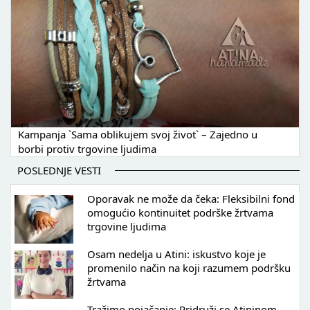
Kampanja `Sama oblikujem svoj život` – Zajedno u
borbi protiv trgovine ljudima
POSLEDNJE VESTI
Oporavak ne može da čeka: Fleksibilni fond
omogućio kontinuitet podrške žrtvama
trgovine ljudima
Osam nedelja u Atini: iskustvo koje je
promenilo način na koji razumem podršku
žrtvama
Tražimo pojačanje: Pridruži se Atininom