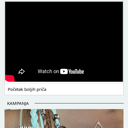
POČETAK BOLJIH PRIČA
Početak boljih priča
KAMPANJA