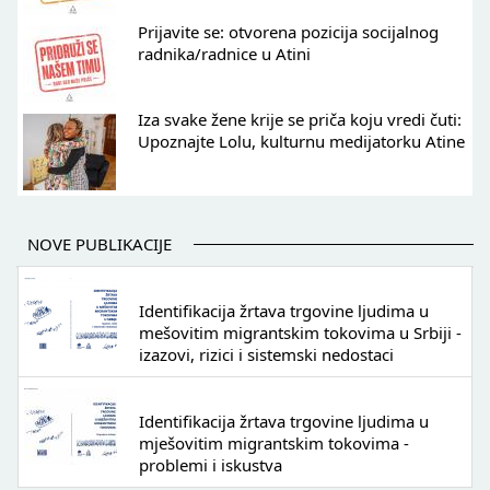
Prijavite se: otvorena pozicija socijalnog
radnika/radnice u Atini
Iza svake žene krije se priča koju vredi čuti:
Upoznajte Lolu, kulturnu medijatorku Atine
NOVE PUBLIKACIJE
Identifikacija žrtava trgovine ljudima u
mešovitim migrantskim tokovima u Srbiji -
izazovi, rizici i sistemski nedostaci
Identifikacija žrtava trgovine ljudima u
mješovitim migrantskim tokovima -
problemi i iskustva