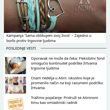
Kampanja `Sama oblikujem svoj život` – Zajedno u
borbi protiv trgovine ljudima
POSLEDNJE VESTI
Oporavak ne može da čeka: Fleksibilni fond
omogućio kontinuitet podrške žrtvama
trgovine ljudima
Osam nedelja u Atini: iskustvo koje je
promenilo način na koji razumem podršku
žrtvama
Tražimo pojačanje: Pridruži se Atininom
timu kao omladinski radnik