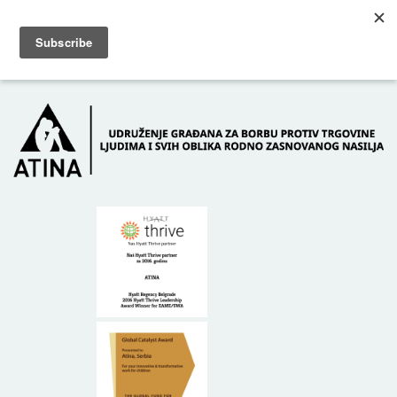
Skip to main content
Dežurni telefon: +381 61 63 84 071
POČETNA
O NAMA
DONATORI
KONTAKT