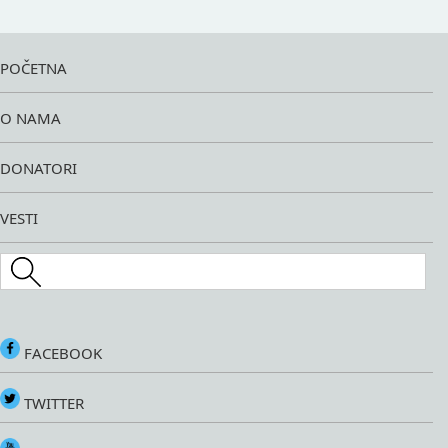
POČETNA
O NAMA
DONATORI
VESTI
Search this site
FACEBOOK
TWITTER