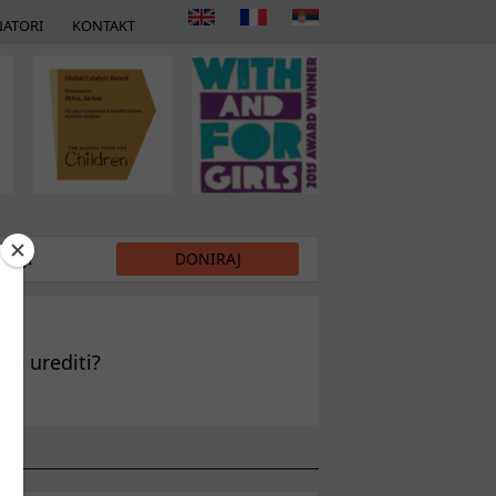
ATORI
KONTAKT
DIJI
DONIRAJ
 je urediti?