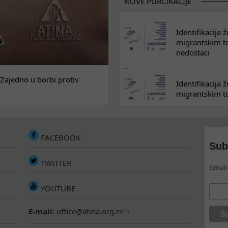
NOVE PUBLIKACIJE
Identifikacija
migrantskim tok
nedostaci
Zajedno u borbi protiv
Identifikacija
migrantskim to
FACEBOOK
Sub
TWITTER
Email
YOUTUBE
E-mail:
office@atina.org.rs