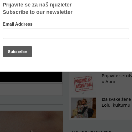
Oporavak ne mo
kontinuitet po
Osam nedelja u
na koji razum
Tražimo pojača
omladinski rad
Prijavite se: o
u Atini
Iza svake žene 
Lolu, kulturnu