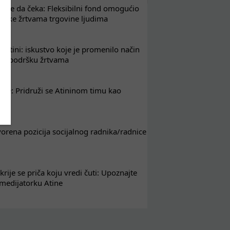
že da čeka: Fleksibilni fond omogućio
drške žrtvama trgovine ljudima
 Atini: iskustvo koje je promenilo način
em podršku žrtvama
nje: Pridruži se Atininom timu kao
nik
tvorena pozicija socijalnog radnika/radnice
krije se priča koju vredi čuti: Upoznajte
 medijatorku Atine