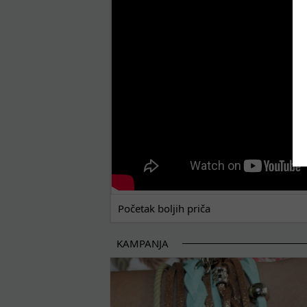
POČETAK BOLJIH PRIČA
Početak boljih priča
KAMPANJA