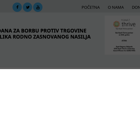
POČETNA
O NAMA
DON
DIMA
MREŽA PODRŠKE
E-BIBLIOTEKA
ME
me prostitucije u Srbiji Dragana Pejović
 dominira elitna, u praksi ulična, večito pitanje – kako
POSLEDNJE VESTI