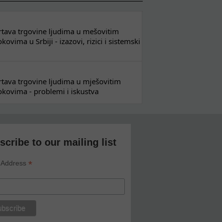
 žrtava trgovine ljudima u mešovitim
ovima u Srbiji - izazovi, rizici i sistemski
 žrtava trgovine ljudima u mješovitim
kovima - problemi i iskustva
scribe to our mailing list
*
 Address