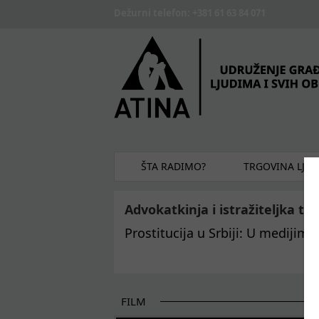
Skip to main content
Dežurni telefon: +381 61 63 84 071
ŠTA RADIMO?
TRGOVINA LJU
Advokatkinja i istražiteljka te
Prostitucija u Srbiji: U medijima
FILM