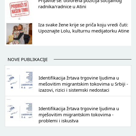
Prijavite se: otvorena pozicija socijalnog
radnika/radnice u Atini
Iza svake žene krije se priča koju vredi čuti:
Upoznajte Lolu, kulturnu medijatorku Atine
NOVE PUBLIKACIJE
Identifikacija žrtava trgovine ljudima u
mešovitim migrantskim tokovima u Srbiji -
izazovi, rizici i sistemski nedostaci
Identifikacija žrtava trgovine ljudima u
mješovitim migrantskim tokovima -
problemi i iskustva