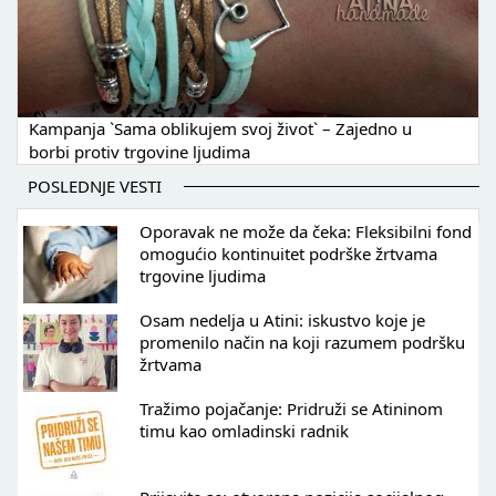
Kampanja `Sama oblikujem svoj život` – Zajedno u
borbi protiv trgovine ljudima
POSLEDNJE VESTI
Oporavak ne može da čeka: Fleksibilni fond
omogućio kontinuitet podrške žrtvama
trgovine ljudima
Osam nedelja u Atini: iskustvo koje je
promenilo način na koji razumem podršku
žrtvama
Tražimo pojačanje: Pridruži se Atininom
timu kao omladinski radnik