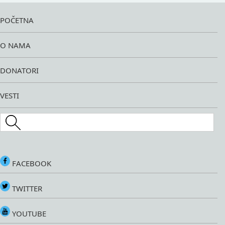
POČETNA
O NAMA
DONATORI
VESTI
Search this site
FACEBOOK
TWITTER
YOUTUBE