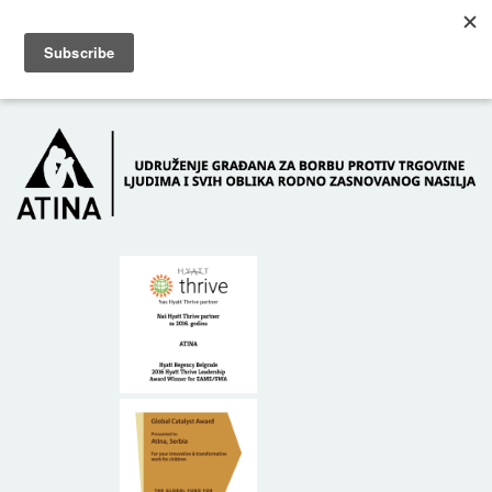
Skip to main content
Dežurni telefon: +381 61 63 84 071
POČETNA
O NAMA
DONATORI
KONTAKT