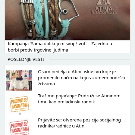
Kampanja `Sama oblikujem svoj život` – Zajedno u
borbi protiv trgovine ljudima
POSLEDNJE VESTI
Osam nedelja u Atini: iskustvo koje je
promenilo način na koji razumem podršku
žrtvama
Tražimo pojačanje: Pridruži se Atininom
timu kao omladinski radnik
Prijavite se: otvorena pozicija socijalnog
radnika/radnice u Atini