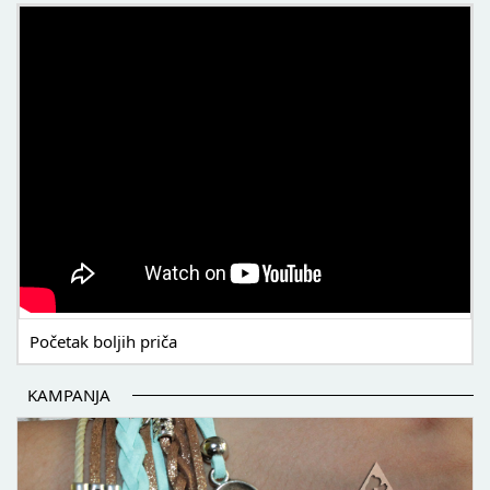
POČETAK BOLJIH PRIČA
Početak boljih priča
KAMPANJA