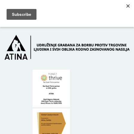
Skip to main content
Dežurni telefon: +381 61 63 84 071
POČETNA
O NAMA
DONATORI
KONTAKT