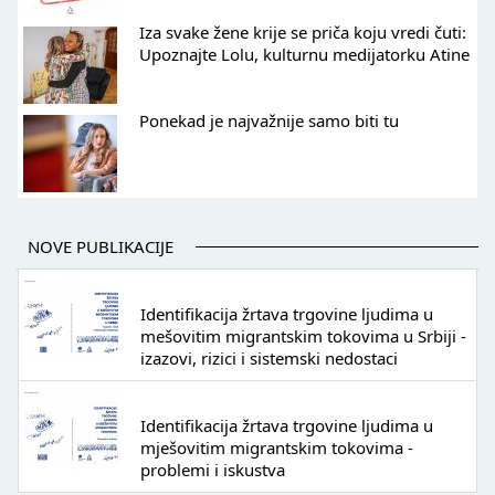
Iza svake žene krije se priča koju vredi čuti:
Upoznajte Lolu, kulturnu medijatorku Atine
Ponekad je najvažnije samo biti tu
NOVE PUBLIKACIJE
Identifikacija žrtava trgovine ljudima u
mešovitim migrantskim tokovima u Srbiji -
izazovi, rizici i sistemski nedostaci
Identifikacija žrtava trgovine ljudima u
mješovitim migrantskim tokovima -
problemi i iskustva