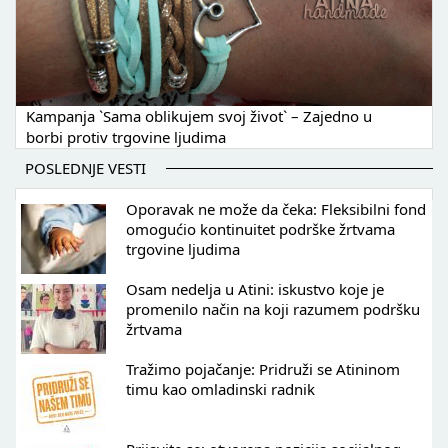
Kampanja `Sama oblikujem svoj život` – Zajedno u
borbi protiv trgovine ljudima
POSLEDNJE VESTI
Oporavak ne može da čeka: Fleksibilni fond
omogućio kontinuitet podrške žrtvama
trgovine ljudima
Osam nedelja u Atini: iskustvo koje je
promenilo način na koji razumem podršku
žrtvama
Tražimo pojačanje: Pridruži se Atininom
timu kao omladinski radnik