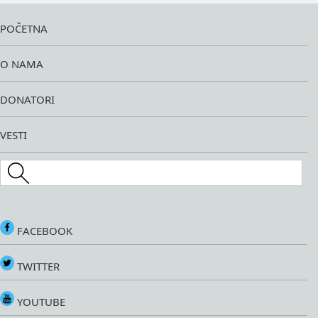
POČETNA
O NAMA
DONATORI
VESTI
Search this site
FACEBOOK
TWITTER
YOUTUBE