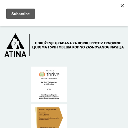
Skip to main content
Dežurni telefon: +381 61 63 84 071
POČETNA
O NAMA
DONATORI
KONTAKT