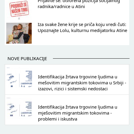
Prijavite se: otvorena pozicija socijalnog
radnika/radnice u Atini
Iza svake žene krije se priča koju vredi čuti:
Upoznajte Lolu, kulturnu medijatorku Atine
NOVE PUBLIKACIJE
Identifikacija žrtava trgovine ljudima u
mešovitim migrantskim tokovima u Srbiji -
izazovi, rizici i sistemski nedostaci
Identifikacija žrtava trgovine ljudima u
mješovitim migrantskim tokovima -
problemi i iskustva