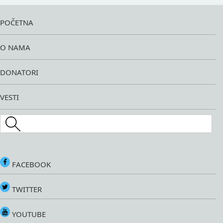
POČETNA
O NAMA
DONATORI
VESTI
Search this site
FACEBOOK
TWITTER
YOUTUBE