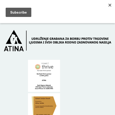
Skip to main content
Dežurni telefon: +381 61 63 84 071
POČETNA
O NAMA
DONATORI
KONTAKT