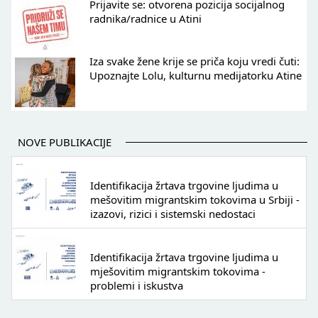
Prijavite se: otvorena pozicija socijalnog
radnika/radnice u Atini
Iza svake žene krije se priča koju vredi čuti:
Upoznajte Lolu, kulturnu medijatorku Atine
NOVE PUBLIKACIJE
Identifikacija žrtava trgovine ljudima u
mešovitim migrantskim tokovima u Srbiji -
izazovi, rizici i sistemski nedostaci
Identifikacija žrtava trgovine ljudima u
mješovitim migrantskim tokovima -
problemi i iskustva