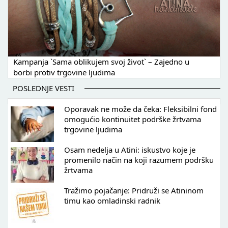
Kampanja `Sama oblikujem svoj život` – Zajedno u
borbi protiv trgovine ljudima
POSLEDNJE VESTI
Oporavak ne može da čeka: Fleksibilni fond
omogućio kontinuitet podrške žrtvama
trgovine ljudima
Osam nedelja u Atini: iskustvo koje je
promenilo način na koji razumem podršku
žrtvama
Tražimo pojačanje: Pridruži se Atininom
timu kao omladinski radnik