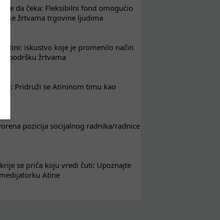
že da čeka: Fleksibilni fond omogućio
drške žrtvama trgovine ljudima
 Atini: iskustvo koje je promenilo način
em podršku žrtvama
nje: Pridruži se Atininom timu kao
nik
tvorena pozicija socijalnog radnika/radnice
krije se priča koju vredi čuti: Upoznajte
 medijatorku Atine