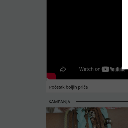
POČETAK BOLJIH PRIČA
Početak boljih priča
KAMPANJA