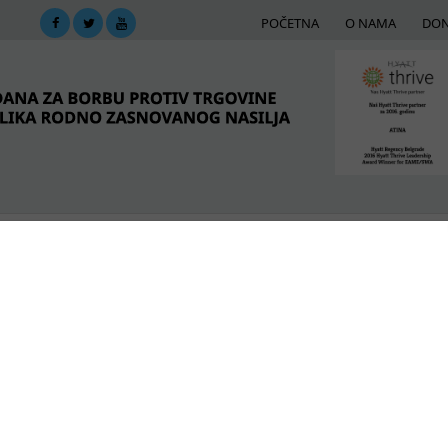
POČETNA
O NAMA
DON
DIMA
MREŽA PODRŠKE
E-BIBLIOTEKA
ME
ine ljudima
 grade bezbedniji sistem za žrtve trgovine ljudima
POSLEDNJE VESTI