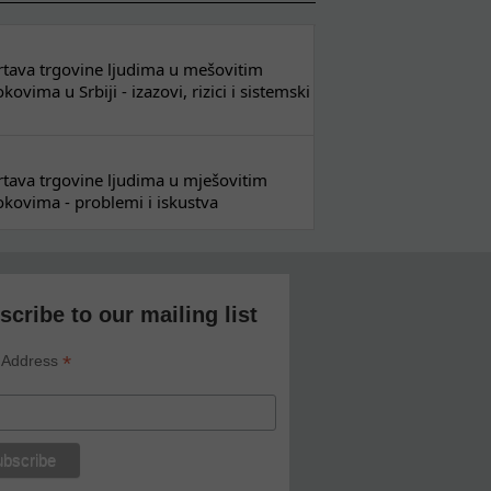
 žrtava trgovine ljudima u mešovitim
ovima u Srbiji - izazovi, rizici i sistemski
 žrtava trgovine ljudima u mješovitim
kovima - problemi i iskustva
scribe to our mailing list
*
 Address