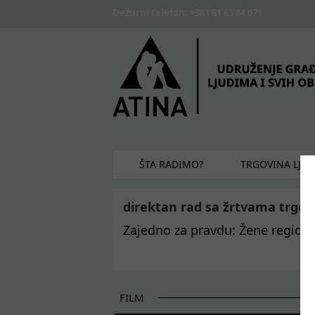
Skip to main content
Dežurni telefon: +381 61 63 84 071
ŠTA RADIMO?
TRGOVINA LJU
direktan rad sa žrtvama trgov
Zajedno za pravdu: Žene regiona
FILM