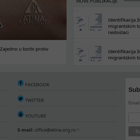
NOVE PUBLIKACIJE
Identifikacija
migrantskim tok
nedostaci
Zajedno u borbi protiv
Identifikacija
migrantskim to
FACEBOOK
Sub
TWITTER
Email
YOUTUBE
E-mail:
office@atina.org.rs