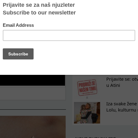
Oporavak ne mo
kontinuitet po
Osam nedelja u
na koji razum
Tražimo pojača
omladinski rad
Prijavite se: o
u Atini
Iza svake žene 
Lolu, kulturnu