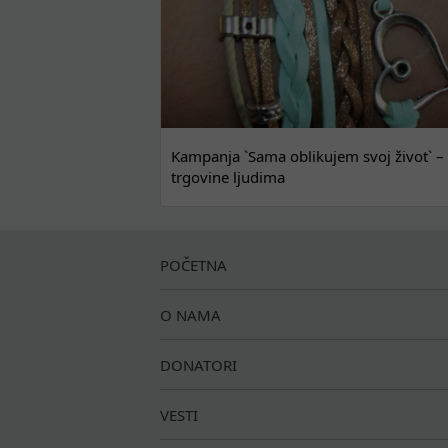
Kampanja `Sama oblikujem svoj život` – 
trgovine ljudima
POČETNA
O NAMA
DONATORI
VESTI