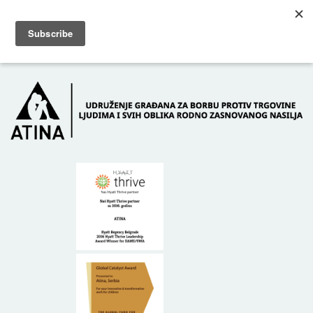
Skip to main content
Dežurni telefon: +381 61 63 84 071
POČETNA
O NAMA
DONATORI
KONTAKT