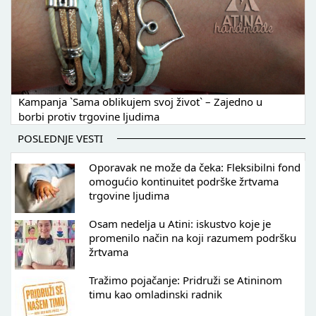
Kampanja `Sama oblikujem svoj život` – Zajedno u
borbi protiv trgovine ljudima
POSLEDNJE VESTI
Oporavak ne može da čeka: Fleksibilni fond
omogućio kontinuitet podrške žrtvama
trgovine ljudima
Osam nedelja u Atini: iskustvo koje je
promenilo način na koji razumem podršku
žrtvama
Tražimo pojačanje: Pridruži se Atininom
timu kao omladinski radnik