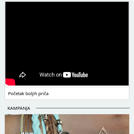
POČETAK BOLJIH PRIČA
Početak boljih priča
KAMPANJA