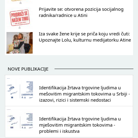
Prijavite se: otvorena pozicija socijalnog
radnika/radnice u Atini
Iza svake žene krije se priča koju vredi čuti:
Upoznajte Lolu, kulturnu medijatorku Atine
NOVE PUBLIKACIJE
Identifikacija žrtava trgovine ljudima u
mešovitim migrantskim tokovima u Srbiji -
izazovi, rizici i sistemski nedostaci
Identifikacija žrtava trgovine ljudima u
mješovitim migrantskim tokovima -
problemi i iskustva