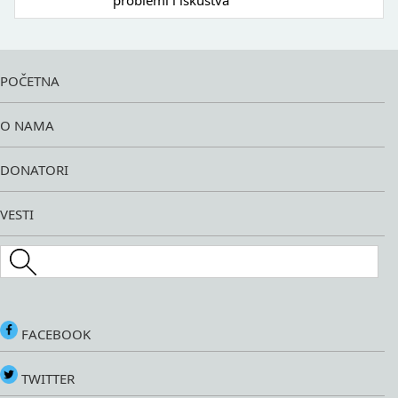
problemi i iskustva
POČETNA
O NAMA
DONATORI
VESTI
Search this site
FACEBOOK
TWITTER