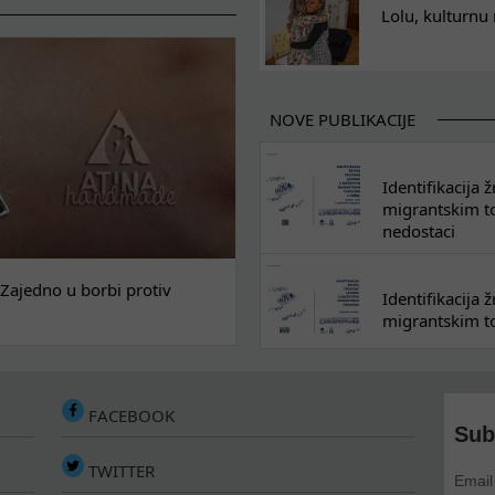
Lolu, kulturnu
NOVE PUBLIKACIJE
Identifikacija
migrantskim tok
nedostaci
Zajedno u borbi protiv
Identifikacija
migrantskim to
FACEBOOK
Sub
TWITTER
Email