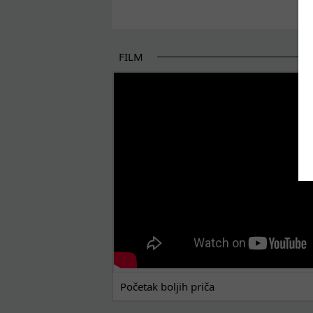
Pages
FILM
POČETAK BOLJIH PRIČA
Početak boljih priča