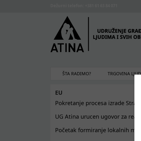
Skip to main content
Dežurni telefon: +381 61 63 84 071
ŠTA RADIMO?
TRGOVINA LJU
EU
Pokretanje procesa izrade Strate
UG Atina urucen ugovor za realiz
Početak formiranje lokalnih mre