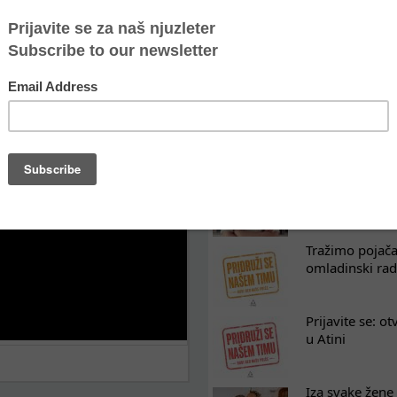
« first
‹ previous
1
2
3
4
5
6
POSLEDNJE VESTI
Oporavak ne mo
kontinuitet po
Osam nedelja u
na koji razum
Tražimo pojača
omladinski rad
Prijavite se: o
u Atini
Iza svake žene 