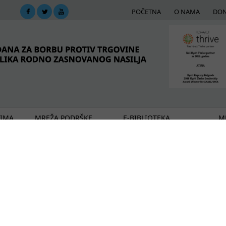
POČETNA
O NAMA
DON
DIMA
MREŽA PODRŠKE
E-BIBLIOTEKA
ME
gije socijalne zaštite za period 2019-2025
aciju projekta Kljucni koraci ka rodnoj ravnopravnos
ža za monitoring i javno zastupanje