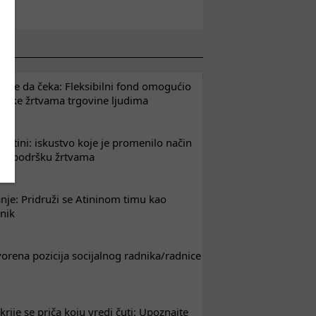
že da čeka: Fleksibilni fond omogućio
drške žrtvama trgovine ljudima
 Atini: iskustvo koje je promenilo način
em podršku žrtvama
nje: Pridruži se Atininom timu kao
nik
tvorena pozicija socijalnog radnika/radnice
krije se priča koju vredi čuti: Upoznajte