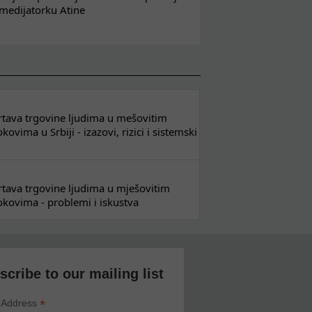
 medijatorku Atine
 žrtava trgovine ljudima u mešovitim
ovima u Srbiji - izazovi, rizici i sistemski
 žrtava trgovine ljudima u mješovitim
kovima - problemi i iskustva
scribe to our mailing list
*
 Address