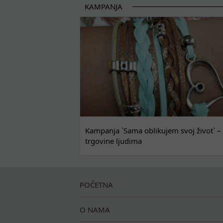
KAMPANJA
Kampanja `Sama oblikujem svoj život` – 
trgovine ljudima
POČETNA
O NAMA