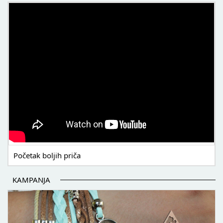
POČETAK BOLJIH PRIČA
Početak boljih priča
KAMPANJA