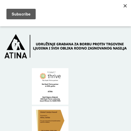
Skip to main content
Dežurni telefon: +381 61 63 84 071
POČETNA
O NAMA
DONATORI
KONTAKT