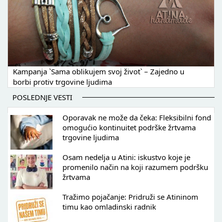
Kampanja `Sama oblikujem svoj život` – Zajedno u
borbi protiv trgovine ljudima
POSLEDNJE VESTI
Oporavak ne može da čeka: Fleksibilni fond
omogućio kontinuitet podrške žrtvama
trgovine ljudima
Osam nedelja u Atini: iskustvo koje je
promenilo način na koji razumem podršku
žrtvama
Tražimo pojačanje: Pridruži se Atininom
timu kao omladinski radnik