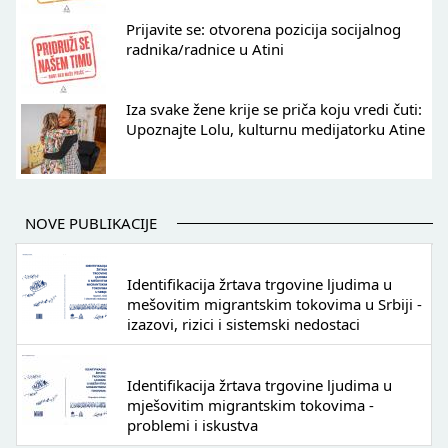
Prijavite se: otvorena pozicija socijalnog
radnika/radnice u Atini
Iza svake žene krije se priča koju vredi čuti:
Upoznajte Lolu, kulturnu medijatorku Atine
NOVE PUBLIKACIJE
Identifikacija žrtava trgovine ljudima u
mešovitim migrantskim tokovima u Srbiji -
izazovi, rizici i sistemski nedostaci
Identifikacija žrtava trgovine ljudima u
mješovitim migrantskim tokovima -
problemi i iskustva