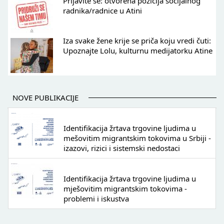
Prijavite se: otvorena pozicija socijalnog
radnika/radnice u Atini
Iza svake žene krije se priča koju vredi čuti:
Upoznajte Lolu, kulturnu medijatorku Atine
NOVE PUBLIKACIJE
Identifikacija žrtava trgovine ljudima u
mešovitim migrantskim tokovima u Srbiji -
izazovi, rizici i sistemski nedostaci
Identifikacija žrtava trgovine ljudima u
mješovitim migrantskim tokovima -
problemi i iskustva