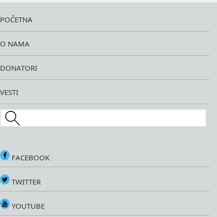
POČETNA
O NAMA
DONATORI
VESTI
Search this site
FACEBOOK
TWITTER
YOUTUBE