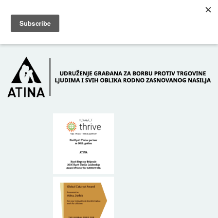
Skip to main content
Dežurni telefon: +381 61 63 84 071
POČETNA
O NAMA
DONATORI
KONTAKT