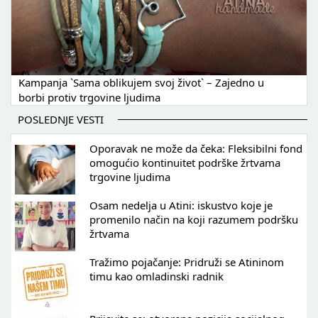
Kampanja `Sama oblikujem svoj život` – Zajedno u
borbi protiv trgovine ljudima
POSLEDNJE VESTI
Oporavak ne može da čeka: Fleksibilni fond
omogućio kontinuitet podrške žrtvama
trgovine ljudima
Osam nedelja u Atini: iskustvo koje je
promenilo način na koji razumem podršku
žrtvama
Tražimo pojačanje: Pridruži se Atininom
timu kao omladinski radnik