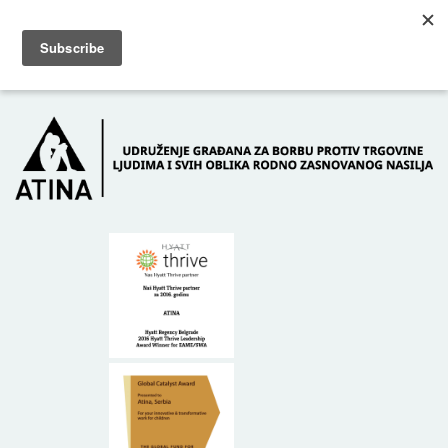
Skip to main content
Dežurni telefon: +381 61 63 84 071
POČETNA
O NAMA
DONATORI
KONTAKT