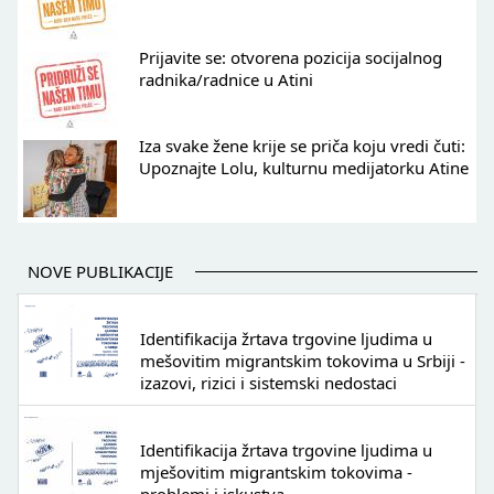
Prijavite se: otvorena pozicija socijalnog
radnika/radnice u Atini
Iza svake žene krije se priča koju vredi čuti:
Upoznajte Lolu, kulturnu medijatorku Atine
NOVE PUBLIKACIJE
Identifikacija žrtava trgovine ljudima u
mešovitim migrantskim tokovima u Srbiji -
izazovi, rizici i sistemski nedostaci
Identifikacija žrtava trgovine ljudima u
mješovitim migrantskim tokovima -