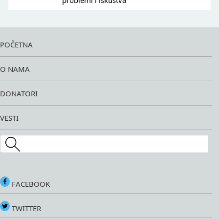
problemi i iskustva
POČETNA
O NAMA
DONATORI
VESTI
Search this site
FACEBOOK
TWITTER