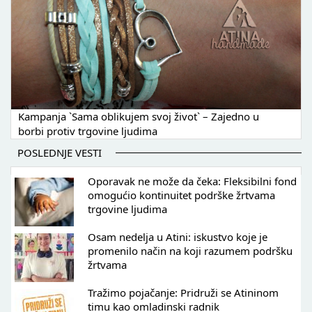
Kampanja `Sama oblikujem svoj život` – Zajedno u
borbi protiv trgovine ljudima
POSLEDNJE VESTI
Oporavak ne može da čeka: Fleksibilni fond
omogućio kontinuitet podrške žrtvama
trgovine ljudima
Osam nedelja u Atini: iskustvo koje je
promenilo način na koji razumem podršku
žrtvama
Tražimo pojačanje: Pridruži se Atininom
timu kao omladinski radnik