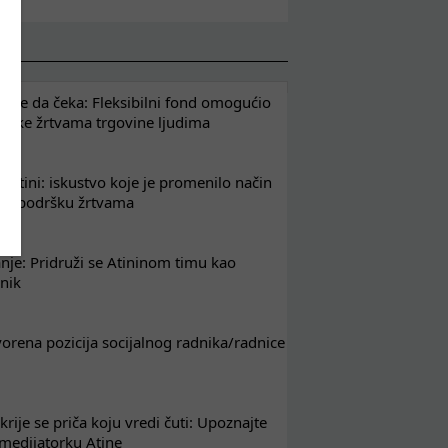
že da čeka: Fleksibilni fond omogućio
drške žrtvama trgovine ljudima
 Atini: iskustvo koje je promenilo način
em podršku žrtvama
nje: Pridruži se Atininom timu kao
nik
tvorena pozicija socijalnog radnika/radnice
krije se priča koju vredi čuti: Upoznajte
 medijatorku Atine