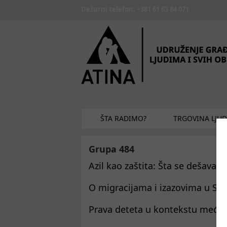
Skip to main content
Dežurni telefon: +381 61 63 84 071
ŠTA RADIMO?
TRGOVINA LJU
Grupa 484
Azil kao zaštita: Šta se dešava k
O migracijama i izazovima u Srb
Prava deteta u kontekstu među