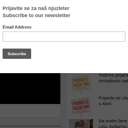
POSLEDNJE VESTI
Oporavak ne mo
kontinuitet po
Osam nedelja u
na koji razum
Tražimo pojača
omladinski rad
Prijavite se: o
u Atini
Iza svake žene 
Lolu, kulturnu