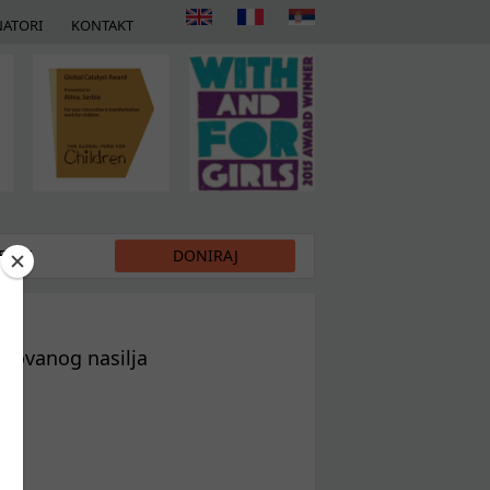
ATORI
KONTAKT
DIJI
DONIRAJ
asnovanog nasilja