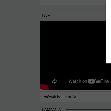
FILM
POČETAK BOLJIH PRIČA
Početak boljih priča
KAMPANJA