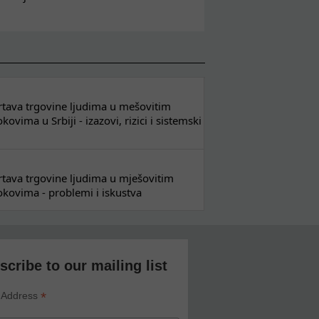
 žrtava trgovine ljudima u mešovitim
ovima u Srbiji - izazovi, rizici i sistemski
 žrtava trgovine ljudima u mješovitim
kovima - problemi i iskustva
scribe to our mailing list
*
 Address