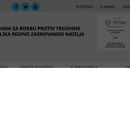
POČETNA
O NAMA
DON
DIMA
MREŽA PODRŠKE
E-BIBLIOTEKA
ME
ada su tražioci azila žrtve trgovine ljudima i rodno z
iji: Razgovor o zajedničkim rešenjima
narodnih migracija