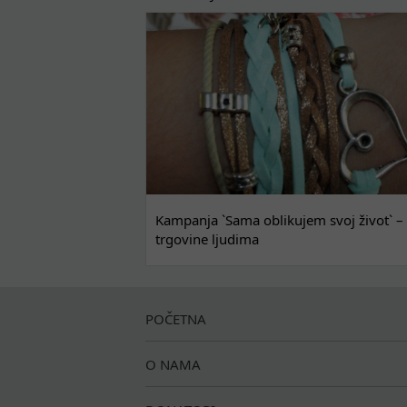
Kampanja `Sama oblikujem svoj život` – 
trgovine ljudima
POČETNA
O NAMA