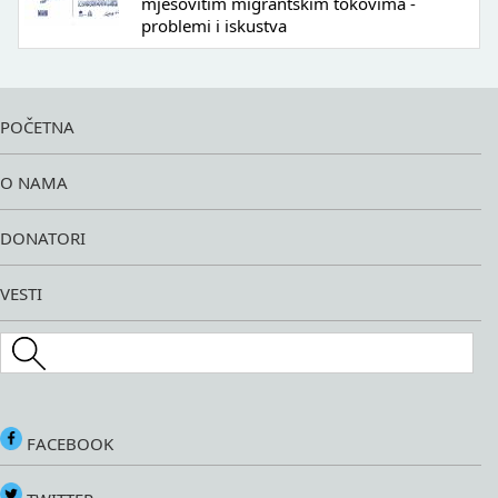
mješovitim migrantskim tokovima -
problemi i iskustva
POČETNA
O NAMA
DONATORI
VESTI
Search this site
FACEBOOK