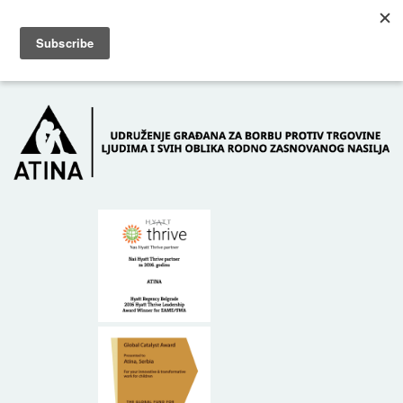
Skip to main content
Dežurni telefon: +381 61 63 84 071
POČETNA
O NAMA
DONATORI
KONTAKT