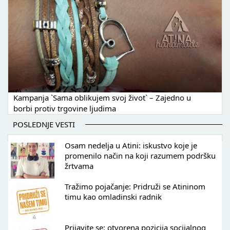
Kampanja `Sama oblikujem svoj život` – Zajedno u
borbi protiv trgovine ljudima
POSLEDNJE VESTI
Osam nedelja u Atini: iskustvo koje je
promenilo način na koji razumem podršku
žrtvama
Tražimo pojačanje: Pridruži se Atininom
timu kao omladinski radnik
Prijavite se: otvorena pozicija socijalnog