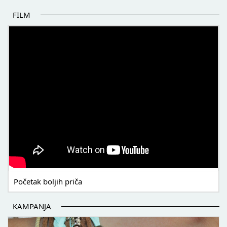
FILM
POČETAK BOLJIH PRIČA
Početak boljih priča
KAMPANJA