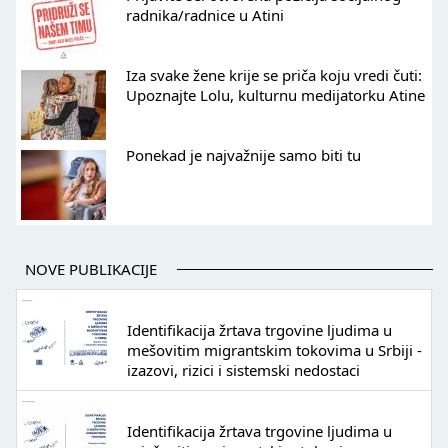
radnika/radnice u Atini
Iza svake žene krije se priča koju vredi čuti:
Upoznajte Lolu, kulturnu medijatorku Atine
Ponekad je najvažnije samo biti tu
NOVE PUBLIKACIJE
Identifikacija žrtava trgovine ljudima u
mešovitim migrantskim tokovima u Srbiji -
izazovi, rizici i sistemski nedostaci
Identifikacija žrtava trgovine ljudima u