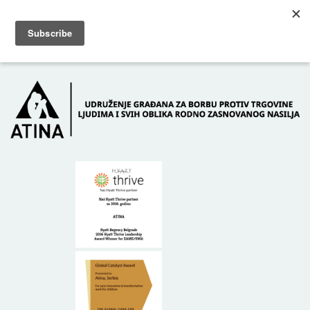
Skip to main content
Dežurni telefon: +381 61 63 84 071
POČETNA
O NAMA
DONATORI
KONTAKT