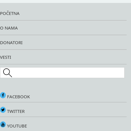
POČETNA
O NAMA
DONATORI
VESTI
Search this site
FACEBOOK
TWITTER
YOUTUBE