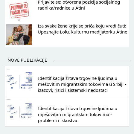
Prijavite se: otvorena pozicija socijalnog
radnika/radnice u Atini
Iza svake žene krije se priča koju vredi čuti:
Upoznajte Lolu, kulturnu medijatorku Atine
NOVE PUBLIKACIJE
Identifikacija žrtava trgovine ljudima u
mešovitim migrantskim tokovima u Srbiji -
izazovi, rizici i sistemski nedostaci
Identifikacija žrtava trgovine ljudima u
mješovitim migrantskim tokovima -
problemi i iskustva