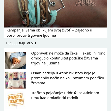
Kampanja `Sama oblikujem svoj život` – Zajedno u
borbi protiv trgovine ljudima
POSLEDNJE VESTI
Oporavak ne može da čeka: Fleksibilni fond
omogućio kontinuitet podrške žrtvama
trgovine ljudima
Osam nedelja u Atini: iskustvo koje je
promenilo način na koji razumem podršku
žrtvama
Tražimo pojačanje: Pridruži se Atininom
timu kao omladinski radnik