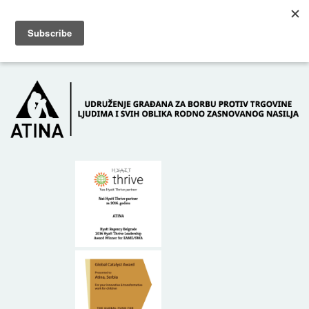
Skip to main content
Dežurni telefon: +381 61 63 84 071
POČETNA
O NAMA
DONATORI
KONTAKT