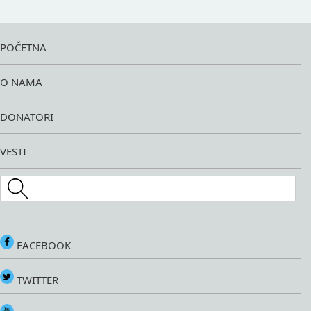
POČETNA
O NAMA
DONATORI
VESTI
Search this site
FACEBOOK
TWITTER