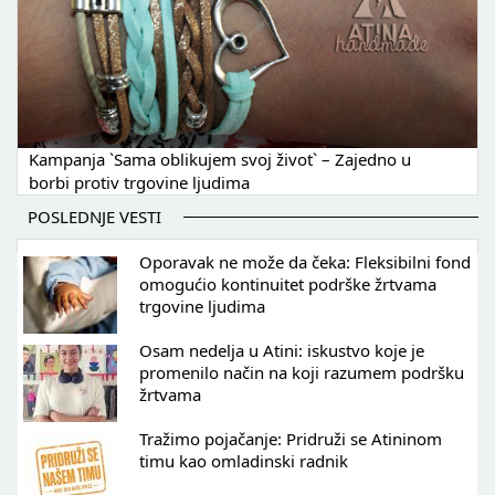
Kampanja `Sama oblikujem svoj život` – Zajedno u
borbi protiv trgovine ljudima
POSLEDNJE VESTI
Oporavak ne može da čeka: Fleksibilni fond
omogućio kontinuitet podrške žrtvama
trgovine ljudima
Osam nedelja u Atini: iskustvo koje je
promenilo način na koji razumem podršku
žrtvama
Tražimo pojačanje: Pridruži se Atininom
timu kao omladinski radnik