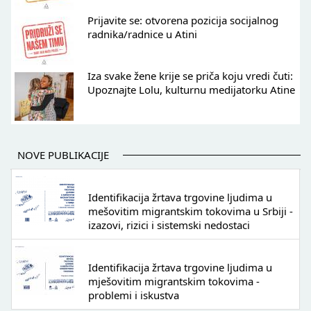
Prijavite se: otvorena pozicija socijalnog
radnika/radnice u Atini
Iza svake žene krije se priča koju vredi čuti:
Upoznajte Lolu, kulturnu medijatorku Atine
NOVE PUBLIKACIJE
Identifikacija žrtava trgovine ljudima u
mešovitim migrantskim tokovima u Srbiji -
izazovi, rizici i sistemski nedostaci
Identifikacija žrtava trgovine ljudima u
mješovitim migrantskim tokovima -
problemi i iskustva