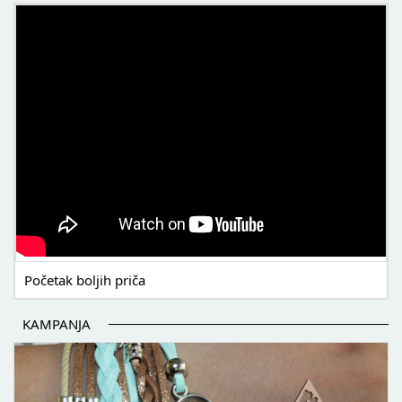
POČETAK BOLJIH PRIČA
Početak boljih priča
KAMPANJA