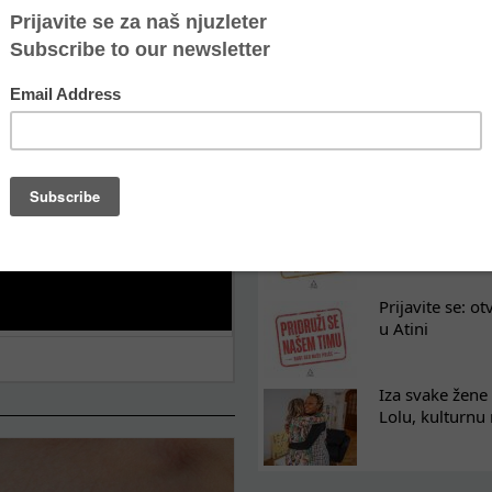
Oporavak ne mo
kontinuitet po
Osam nedelja u
na koji razum
Tražimo pojača
omladinski rad
Prijavite se: o
u Atini
Iza svake žene 
Lolu, kulturnu