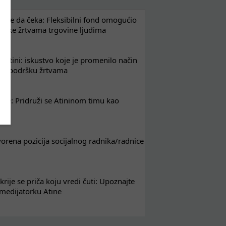
že da čeka: Fleksibilni fond omogućio
drške žrtvama trgovine ljudima
 Atini: iskustvo koje je promenilo način
em podršku žrtvama
nje: Pridruži se Atininom timu kao
nik
tvorena pozicija socijalnog radnika/radnice
krije se priča koju vredi čuti: Upoznajte
 medijatorku Atine