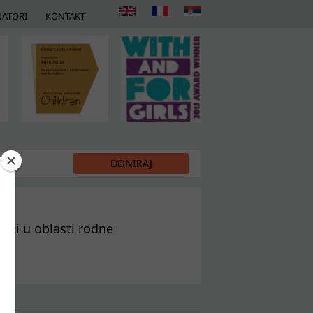
ATORI
KONTAKT
DIJI
DONIRAJ
sti u oblasti rodne