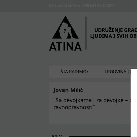
Skip to main content
Dežurni telefon: +381 61 63 84 071
ŠTA RADIMO?
TRGOVINA LJU
Jovan Milić
„Sa devojkama i za devojke – po
ravnopravnosti“
FILM