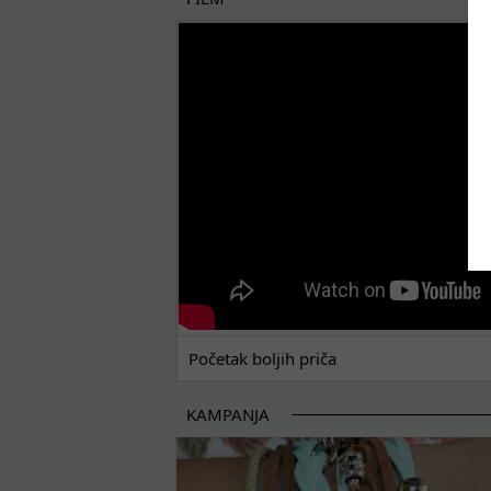
POČETAK BOLJIH PRIČA
Početak boljih priča
KAMPANJA