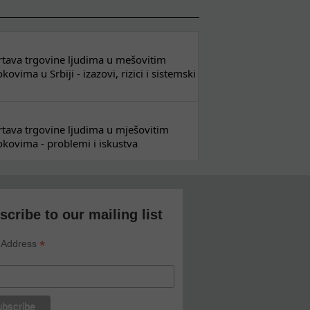
 žrtava trgovine ljudima u mešovitim
ovima u Srbiji - izazovi, rizici i sistemski
 žrtava trgovine ljudima u mješovitim
kovima - problemi i iskustva
scribe to our mailing list
*
 Address