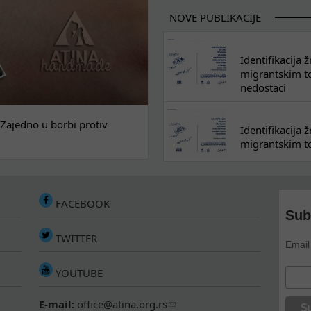
NOVE PUBLIKACIJE
Identifikacija
migrantskim tok
nedostaci
Zajedno u borbi protiv
Identifikacija
migrantskim to
FACEBOOK
Sub
TWITTER
Email
YOUTUBE
E-mail:
office@atina.org.rs