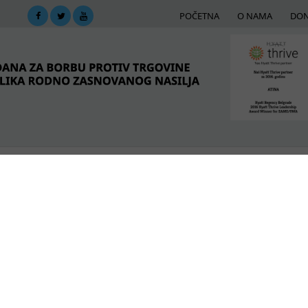
POČETNA
O NAMA
DON
DIMA
MREŽA PODRŠKE
E-BIBLIOTEKA
ME
drška lokalnim Kacelarijama za mlade u podizanju sve
POSLEDNJE VESTI