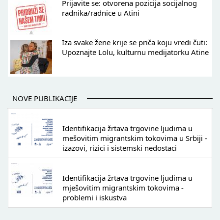
Prijavite se: otvorena pozicija socijalnog
radnika/radnice u Atini
Iza svake žene krije se priča koju vredi čuti:
Upoznajte Lolu, kulturnu medijatorku Atine
NOVE PUBLIKACIJE
Identifikacija žrtava trgovine ljudima u
mešovitim migrantskim tokovima u Srbiji -
izazovi, rizici i sistemski nedostaci
Identifikacija žrtava trgovine ljudima u
mješovitim migrantskim tokovima -
problemi i iskustva