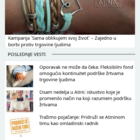
Kampanja `Sama oblikujem svoj život` – Zajedno u
borbi protiv trgovine ljudima
POSLEDNJE VESTI
Oporavak ne može da čeka: Fleksibilni fond
omogućio kontinuitet podrške žrtvama
trgovine ljudima
Osam nedelja u Atini: iskustvo koje je
promenilo način na koji razumem podršku
žrtvama
Tražimo pojačanje: Pridruži se Atininom
timu kao omladinski radnik