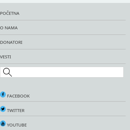
POČETNA
O NAMA
DONATORI
VESTI
Search this site
FACEBOOK
TWITTER
YOUTUBE