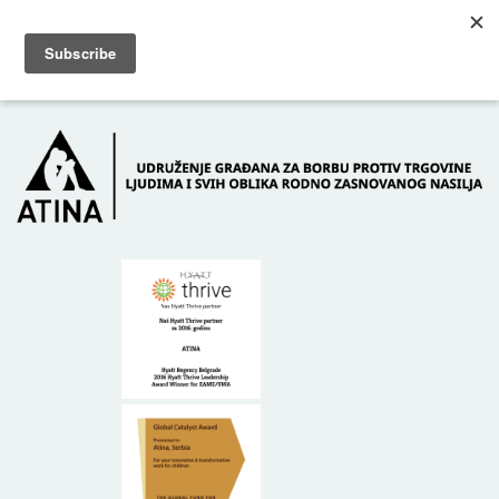
Skip to main content
Dežurni telefon: +381 61 63 84 071
POČETNA
O NAMA
DONATORI
KONTAKT