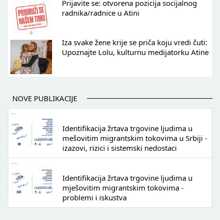
Prijavite se: otvorena pozicija socijalnog
radnika/radnice u Atini
Iza svake žene krije se priča koju vredi čuti:
Upoznajte Lolu, kulturnu medijatorku Atine
NOVE PUBLIKACIJE
Identifikacija žrtava trgovine ljudima u
mešovitim migrantskim tokovima u Srbiji -
izazovi, rizici i sistemski nedostaci
Identifikacija žrtava trgovine ljudima u
mješovitim migrantskim tokovima -
problemi i iskustva