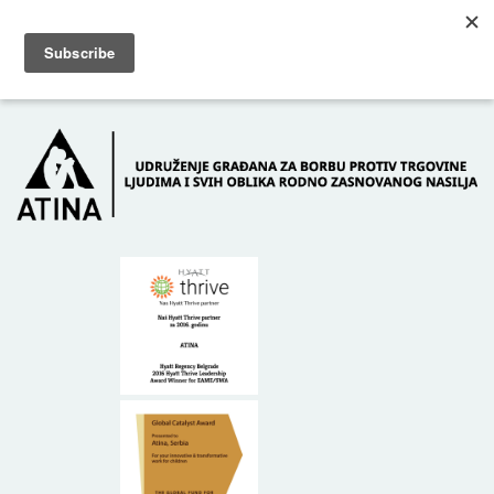
Skip to main content
Dežurni telefon: +381 61 63 84 071
POČETNA
O NAMA
DONATORI
KONTAKT