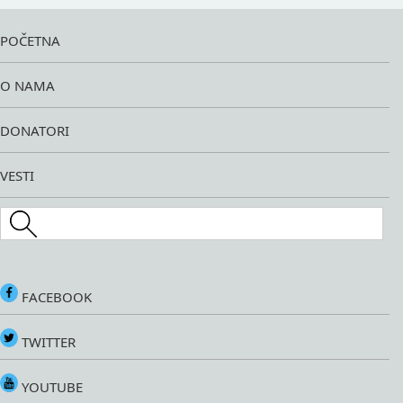
POČETNA
O NAMA
DONATORI
VESTI
Search this site
FACEBOOK
TWITTER
YOUTUBE