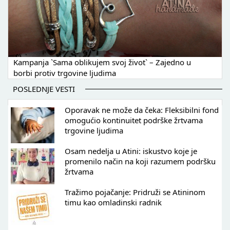
Kampanja `Sama oblikujem svoj život` – Zajedno u
borbi protiv trgovine ljudima
POSLEDNJE VESTI
Oporavak ne može da čeka: Fleksibilni fond
omogućio kontinuitet podrške žrtvama
trgovine ljudima
Osam nedelja u Atini: iskustvo koje je
promenilo način na koji razumem podršku
žrtvama
Tražimo pojačanje: Pridruži se Atininom
timu kao omladinski radnik