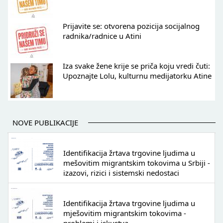
Prijavite se: otvorena pozicija socijalnog
radnika/radnice u Atini
Iza svake žene krije se priča koju vredi čuti:
Upoznajte Lolu, kulturnu medijatorku Atine
NOVE PUBLIKACIJE
Identifikacija žrtava trgovine ljudima u
mešovitim migrantskim tokovima u Srbiji -
izazovi, rizici i sistemski nedostaci
Identifikacija žrtava trgovine ljudima u
mješovitim migrantskim tokovima -