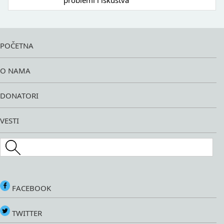
problemi i iskustva
POČETNA
O NAMA
DONATORI
VESTI
Search this site
FACEBOOK
TWITTER