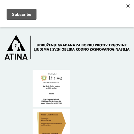
Skip to main content
Dežurni telefon: +381 61 63 84 071
POČETNA
O NAMA
DONATORI
KONTAKT