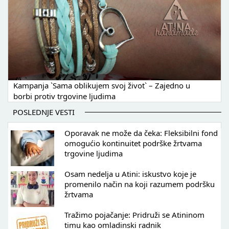
Kampanja `Sama oblikujem svoj život` – Zajedno u
borbi protiv trgovine ljudima
POSLEDNJE VESTI
Oporavak ne može da čeka: Fleksibilni fond
omogućio kontinuitet podrške žrtvama
trgovine ljudima
Osam nedelja u Atini: iskustvo koje je
promenilo način na koji razumem podršku
žrtvama
Tražimo pojačanje: Pridruži se Atininom
timu kao omladinski radnik