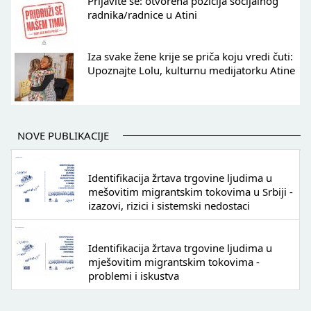
Prijavite se: otvorena pozicija socijalnog
radnika/radnice u Atini
Iza svake žene krije se priča koju vredi čuti:
Upoznajte Lolu, kulturnu medijatorku Atine
NOVE PUBLIKACIJE
Identifikacija žrtava trgovine ljudima u
mešovitim migrantskim tokovima u Srbiji -
izazovi, rizici i sistemski nedostaci
Identifikacija žrtava trgovine ljudima u
mješovitim migrantskim tokovima -
problemi i iskustva