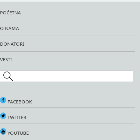
POČETNA
O NAMA
DONATORI
VESTI
Search this site
FACEBOOK
TWITTER
YOUTUBE