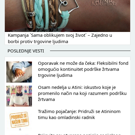
Kampanja `Sama oblikujem svoj život` – Zajedno u
borbi protiv trgovine ljudima
POSLEDNJE VESTI
Oporavak ne može da čeka: Fleksibilni fond
omogućio kontinuitet podrške žrtvama
trgovine ljudima
Osam nedelja u Atini: iskustvo koje je
promenilo način na koji razumem podršku
žrtvama
Tražimo pojačanje: Pridruži se Atininom
timu kao omladinski radnik