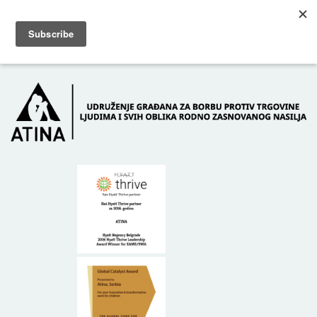
Skip to main content
Dežurni telefon: +381 61 63 84 071
POČETNA
O NAMA
DONATORI
KONTAKT