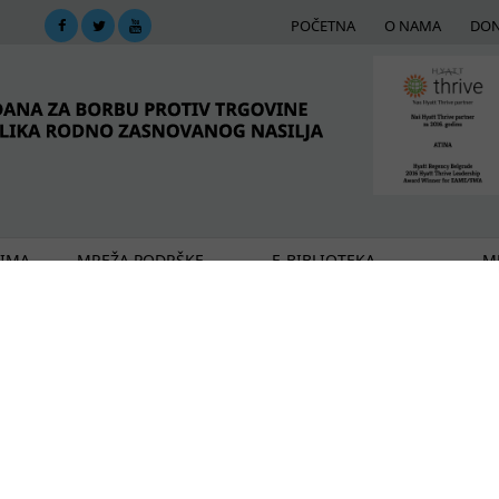
POČETNA
O NAMA
DON
DIMA
MREŽA PODRŠKE
E-BIBLIOTEKA
ME
govine ljudima u Vranju
i žrtvama trgovine ljudima
ava nepraćene i razdvojene dece izbeglica u Srbiji