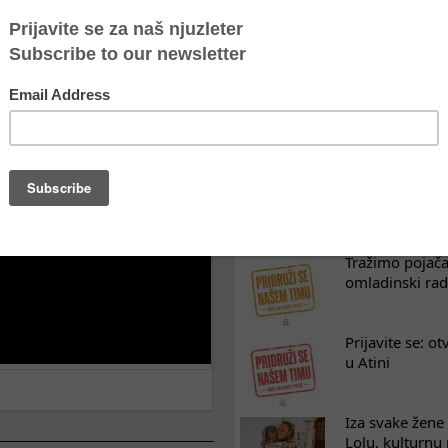
POSLEDNJE VESTI
Oporavak ne mo
kontinuitet po
Osam nedelja u
na koji razum
Tražimo pojača
omladinski rad
Prijavite se: o
u Atini
Iza svake žene 
Lolu, kulturnu