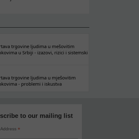
 žrtava trgovine ljudima u mešovitim
ovima u Srbiji - izazovi, rizici i sistemski
 žrtava trgovine ljudima u mješovitim
kovima - problemi i iskustva
scribe to our mailing list
*
 Address