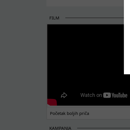
FILM
POČETAK BOLJIH PRIČA
Početak boljih priča
KAMPANJA