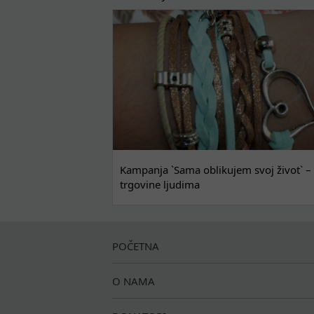
Kampanja `Sama oblikujem svoj život` – 
trgovine ljudima
POČETNA
O NAMA