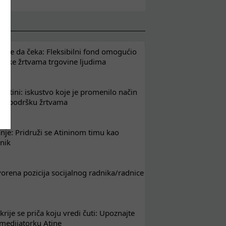
že da čeka: Fleksibilni fond omogućio
drške žrtvama trgovine ljudima
 Atini: iskustvo koje je promenilo način
em podršku žrtvama
nje: Pridruži se Atininom timu kao
nik
tvorena pozicija socijalnog radnika/radnice
krije se priča koju vredi čuti: Upoznajte
 medijatorku Atine