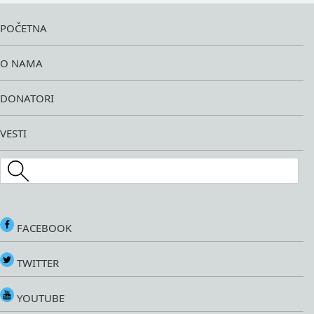
POČETNA
O NAMA
DONATORI
VESTI
Search this site
FACEBOOK
TWITTER
YOUTUBE