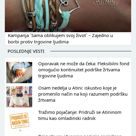
Kampanja `Sama oblikujem svoj život` – Zajedno u
borbi protiv trgovine ljudima
POSLEDNJE VESTI
Oporavak ne može da čeka: Fleksibilni fond
omogućio kontinuitet podrške žrtvama
trgovine ljudima
Osam nedelja u Atini: iskustvo koje je
promenilo način na koji razumem podršku
žrtvama
Tražimo pojačanje: Pridruži se Atininom
timu kao omladinski radnik