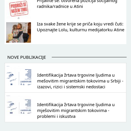
Prijavite se: otvorena pozicija socijalnog
radnika/radnice u Atini
Iza svake žene krije se priča koju vredi čuti:
Upoznajte Lolu, kulturnu medijatorku Atine
NOVE PUBLIKACIJE
Identifikacija žrtava trgovine ljudima u
mešovitim migrantskim tokovima u Srbiji -
izazovi, rizici i sistemski nedostaci
Identifikacija žrtava trgovine ljudima u
mješovitim migrantskim tokovima -
problemi i iskustva