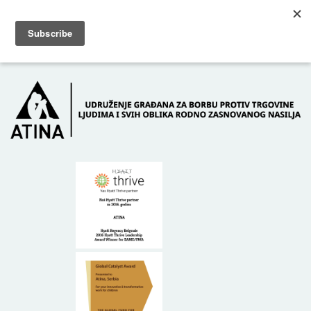
Skip to main content
Dežurni telefon: +381 61 63 84 071
POČETNA
O NAMA
DONATORI
KONTAKT