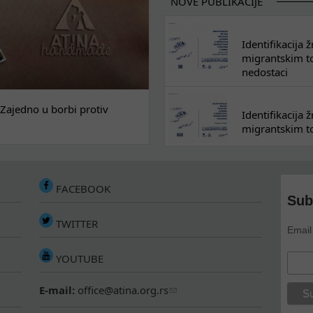
NOVE PUBLIKACIJE
Identifikacija
migrantskim tok
nedostaci
Zajedno u borbi protiv
Identifikacija
migrantskim to
FACEBOOK
Sub
TWITTER
Email
YOUTUBE
E-mail:
office@atina.org.rs