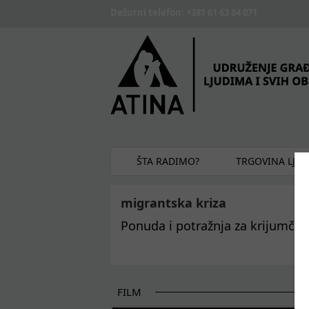
Skip to main content
Dežurni telefon: +381 61 63 84 071
ŠTA RADIMO?
TRGOVINA LJU
migrantska kriza
Ponuda i potražnja za krijumča
FILM