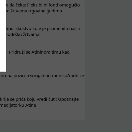
že da čeka: Fleksibilni fond omogućio
drške žrtvama trgovine ljudima
 Atini: iskustvo koje je promenilo način
em podršku žrtvama
nje: Pridruži se Atininom timu kao
nik
tvorena pozicija socijalnog radnika/radnice
krije se priča koju vredi čuti: Upoznajte
 medijatorku Atine