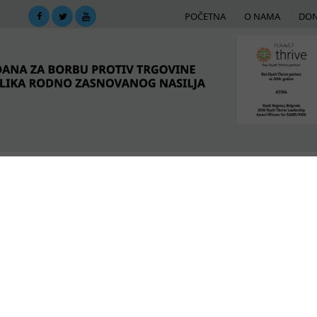
POČETNA
O NAMA
DON
DIMA
MREŽA PODRŠKE
E-BIBLIOTEKA
ME
renjem na Balkanu u porastu
POSLEDNJE VESTI