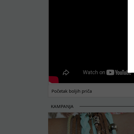
POČETAK BOLJIH PRIČA
Početak boljih priča
KAMPANJA