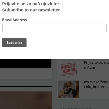
Oporavak ne mo
kontinuitet po
Osam nedelja u
na koji razum
Tražimo pojača
omladinski rad
Prijavite se: o
u Atini
Iza svake žene 
Lolu, kulturnu