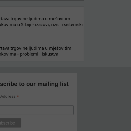
 žrtava trgovine ljudima u mešovitim
ovima u Srbiji - izazovi, rizici i sistemski
 žrtava trgovine ljudima u mješovitim
kovima - problemi i iskustva
scribe to our mailing list
*
 Address