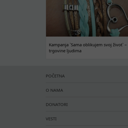
Kampanja `Sama oblikujem svoj život` – 
trgovine ljudima
POČETNA
O NAMA
DONATORI
VESTI