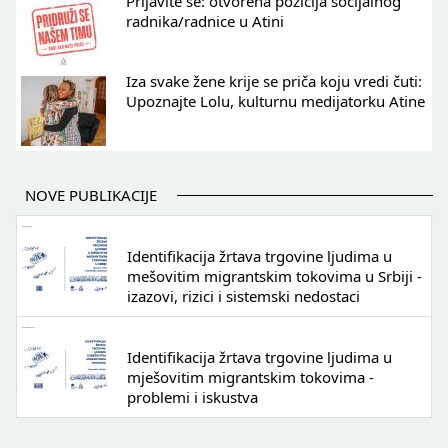
Prijavite se: otvorena pozicija socijalnog
radnika/radnice u Atini
Iza svake žene krije se priča koju vredi čuti:
Upoznajte Lolu, kulturnu medijatorku Atine
NOVE PUBLIKACIJE
Identifikacija žrtava trgovine ljudima u
mešovitim migrantskim tokovima u Srbiji -
izazovi, rizici i sistemski nedostaci
Identifikacija žrtava trgovine ljudima u
mješovitim migrantskim tokovima -
problemi i iskustva