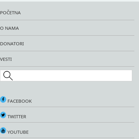
POČETNA
O NAMA
DONATORI
VESTI
Search this site
FACEBOOK
TWITTER
YOUTUBE