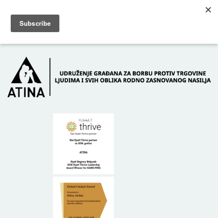
Skip to main content
Dežurni telefon: +381 61 63 84 071
POČETNA
O NAMA
DONATORI
KONTAKT