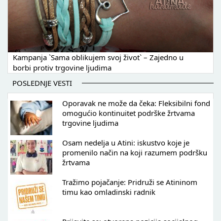
Kampanja `Sama oblikujem svoj život` – Zajedno u
borbi protiv trgovine ljudima
POSLEDNJE VESTI
Oporavak ne može da čeka: Fleksibilni fond
omogućio kontinuitet podrške žrtvama
trgovine ljudima
Osam nedelja u Atini: iskustvo koje je
promenilo način na koji razumem podršku
žrtvama
Tražimo pojačanje: Pridruži se Atininom
timu kao omladinski radnik