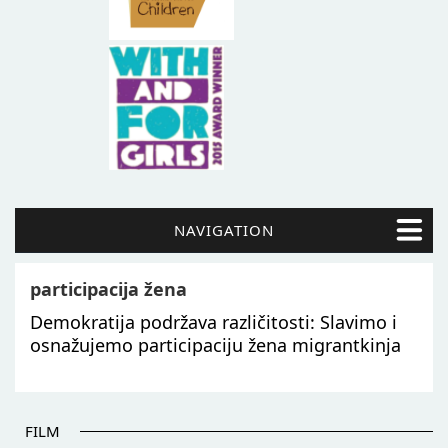
NAVIGATION
participacija žena
Demokratija podržava različitosti: Slavimo i
osnažujemo participaciju žena migrantkinja
FILM