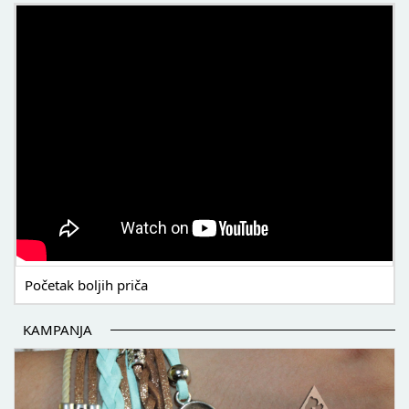
POČETAK BOLJIH PRIČA
Početak boljih priča
KAMPANJA