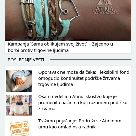
Kampanja `Sama oblikujem svoj život` – Zajedno u
borbi protiv trgovine ljudima
POSLEDNJE VESTI
Oporavak ne može da čeka: Fleksibilni fond
omogućio kontinuitet podrške žrtvama
trgovine ljudima
Osam nedelja u Atini: iskustvo koje je
promenilo način na koji razumem podršku
žrtvama
Tražimo pojačanje: Pridruži se Atininom
timu kao omladinski radnik