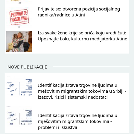
Prijavite se: otvorena pozicija socijalnog
radnika/radnice u Atini
Iza svake žene krije se priča koju vredi čuti:
Upoznajte Lolu, kulturnu medijatorku Atine
NOVE PUBLIKACIJE
Identifikacija žrtava trgovine ljudima u
mešovitim migrantskim tokovima u Srbiji -
izazovi, rizici i sistemski nedostaci
Identifikacija žrtava trgovine ljudima u
mješovitim migrantskim tokovima -
problemi i iskustva