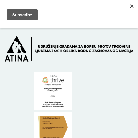
Skip to main content
Dežurni telefon: +381 61 63 84 071
POČETNA
O NAMA
DONATORI
KONTAKT